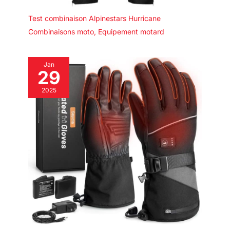
Test combinaison Alpinestars Hurricane
Combinaisons moto
,
Equipement motard
Jan
29
2025