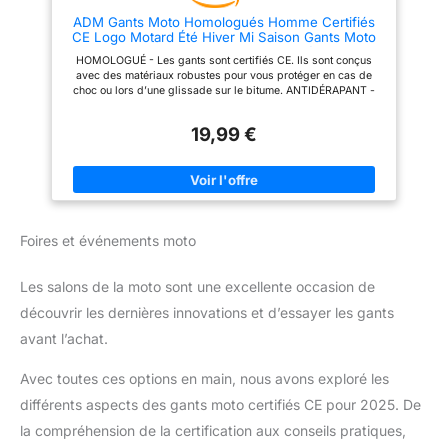
niveau de protection efficace,
ADM Gants Moto Homologués Homme Certifiés
du confort et des performances
CE Logo Motard Été Hiver Mi Saison Gants Moto
élevées.
[DURABILITÉ DES
Scooter Homme Respirants & Antidérapants,
MATÉRIAUX] : Fabriqués en cuir
HOMOLOGUÉ - Les gants sont certifiés CE. Ils sont conçus
Noir/Blanc, Taille XL
de chèvre & en textile pour allier
avec des matériaux robustes pour vous protéger en cas de
le meilleur du confort, de la
choc ou lors d’une glissade sur le bitume. ANTIDÉRAPANT -
durabilité & de la robustesse,
Pour une meilleure tenue du guidon, ils sont munis d'une
ces gants de moto D3O offrent
surface antidérapante au niveau de la paume. Un guidon bien
19,99 €
un rapport qualité-prix
tenu augmente le confort et diminue les risques de collisions
imbattable.
de manière significative. RESPIRANT - Les gants sont
respirants grâce aux trous d'aération et au mesh (tissu à
mailles) pour prévenir la transpiration et les mauvaises odeurs.
ESTHÉTIQUE - Les gants sont beaux et peuvent être assortis
avec n'importe quels vêtements ou bécanes. CONFORTABLE -
Serrage en velcro pour un ajustement optimal. La souplesse
Foires et événements moto
des matériaux permet de conserver une bonne préhension des
commandes. Gants agréables à porter. Voir la description plus
bas.
Les salons de la moto sont une excellente occasion de
découvrir les dernières innovations et d’essayer les gants
avant l’achat.
Avec toutes ces options en main, nous avons exploré les
différents aspects des gants moto certifiés CE pour 2025. De
la compréhension de la certification aux conseils pratiques,