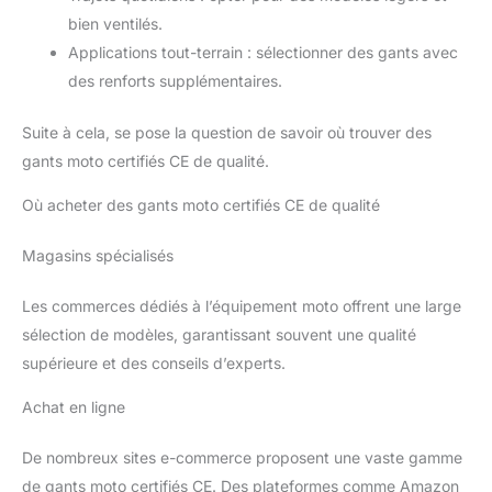
vie, ce qui les rend parfaits
pour le motocross, le dirt bike,
bien ventilés.
le touring et le tout-terrain.
Applications tout-terrain : sélectionner des gants avec
CONSTRUCTION RESPIRANTE
ET DURABLE - Fabriqué à partir
des renforts supplémentaires.
d'un mélange de cuir et de
textile haute densité de
première qualité, il offre une
Suite à cela, se pose la question de savoir où trouver des
durabilité, une flexibilité et des
performances durables
gants moto certifiés CE de qualité.
exceptionnelles. Les matériaux
respirants empêchent la
Où acheter des gants moto certifiés CE de qualité
transpiration, garantissant le
confort par temps doux ou très
froid. Conçues pour une
Magasins spécialisés
utilisation tout au long de
l'année, elles protègent les
mains sans compromettre le
Les commerces dédiés à l’équipement moto offrent une large
confort. BANDES
RÉFLÉCHISSANTES
POUR
sélection de modèles, garantissant souvent une qualité
LA VISIBILITÉ ET LA SÉCURITÉ
supérieure et des conseils d’experts.
NOCTURNES - Des éléments
réfléchissants stratégiquement
placés sur les doigts et les
Achat en ligne
jointures améliorent la visibilité
dans des conditions de
conduite à faible luminosité et
De nombreux sites e-commerce proposent une vaste gamme
de nuit. Idéal pour les
conducteurs urbains, les
de gants moto certifiés CE. Des plateformes comme Amazon