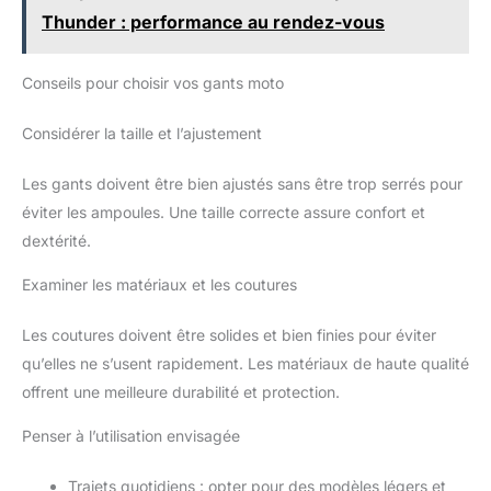
RENFORCÉE - Les protège-
Thunder : performance au rendez-vous
joints ergonomiques en fibre de
carbone dure offrent une
résistance maximale aux chocs,
protégeant les mains des
Conseils pour choisir vos gants moto
blessures en cas d'accident. Le
rembourrage en cuir renforcé
sur la paume et les doigts
Considérer la taille et l’ajustement
permet d'absorber les chocs,
réduisant la fatigue des mains
pendant les trajets longue
Les gants doivent être bien ajustés sans être trop serrés pour
distance, le motocross ou le
éviter les ampoules. Une taille correcte assure confort et
vélo tout-terrain. Conçu pour
répondre aux besoins des
dextérité.
motards de rue, des motards
sportifs et des motards
d'aventure, il garantit la sécurité
Examiner les matériaux et les coutures
sur tous les terrains.
POIGNÉE ANTIDÉRAPANTE ET
CONTRÔLE AMÉLIORÉ - La
Les coutures doivent être solides et bien finies pour éviter
paume antidérapante texturée à
qu’elles ne s’usent rapidement. Les matériaux de haute qualité
la silicone permet un contrôle
ferme de l'accélérateur et du
offrent une meilleure durabilité et protection.
guidon, garantissant une
meilleure maniabilité sur sol
mouillé, glissant ou rugueux.
Penser à l’utilisation envisagée
Des renforts en cuir
supplémentaires sur les zones
d'usure prolongent la durée de
Trajets quotidiens : opter pour des modèles légers et