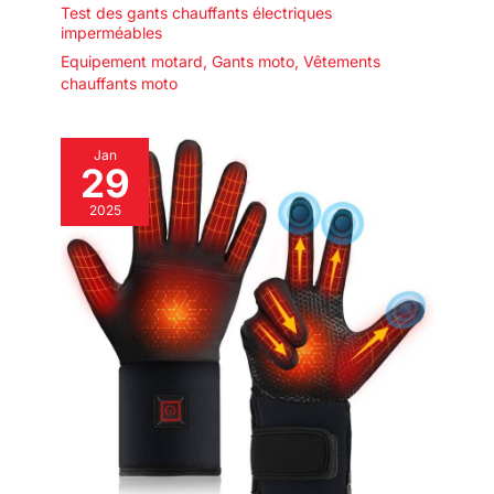
Test des gants chauffants électriques
imperméables
Equipement motard
,
Gants moto
,
Vêtements
chauffants moto
Jan
29
2025