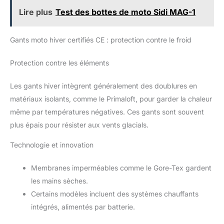
partir de matériaux durables pour résister aux rigueurs de la
conduite en moto, offrant des performances durables. Un
Lire plus
Test des bottes de moto Sidi MAG-1
design esthétique ajoute du style à votre équipement de
conduite, vous permettant d'afficher votre passion pour les
motos avec style. ADHÉRENCE OPTIMALE : Conçu pour
Gants moto hiver certifiés CE : protection contre le froid
améliorer l'adhérence et le contrôle, offrant confiance et
stabilité pendant les sorties. Résistance améliorée aux chocs
pour plus de sécurité, offrant confiance et protection lors de
sorties intenses.
Protection contre les éléments
Les gants hiver intègrent généralement des doublures en
matériaux isolants, comme le Primaloft, pour garder la chaleur
même par températures négatives. Ces gants sont souvent
plus épais pour résister aux vents glacials.
Technologie et innovation
Membranes imperméables comme le Gore-Tex gardent
les mains sèches.
Certains modèles incluent des systèmes chauffants
intégrés, alimentés par batterie.