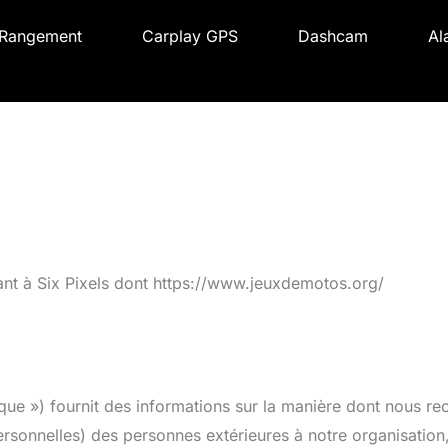
Rangement
Carplay GPS
Dashcam
Al
nant à Six Pixels dont https://www.jeuxdemotos.org/
tique ») fournit des informations sur la manière dont nous re
sonnelles) des personnes extérieures à notre organisation, 