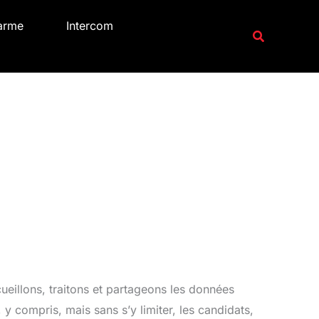
arme
Intercom
Recherche
cueillons, traitons et partageons les données
y compris, mais sans s’y limiter, les candidats,