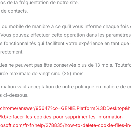
pos de la fréquentation de notre site,
 de contacts.
e ou mobile de manière à ce qu’il vous informe chaque fois
 Vous pouvez effectuer cette opération dans les paramètres 
onctionnalités qui facilitent votre expérience en tant que cl
rrectement.
ies ne peuvent pas être conservés plus de 13 mois. Toutefois
urée maximale de vingt cinq (25) mois.
ormation vaut acceptation de notre politique en matière d
es ci-dessous.
om/chrome/answer/95647?co=GENIE.Platform%3DDesktop&hl
r/kb/effacer-les-cookies-pour-supprimer-les-information
rosoft.com/fr-fr/help/278835/how-to-delete-cookie-files-in-