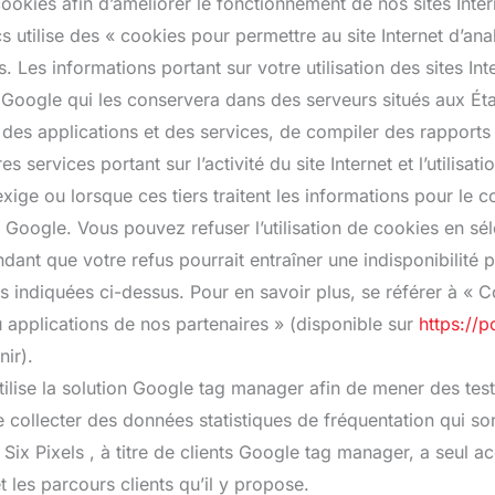
kies afin d’améliorer le fonctionnement de nos sites Intern
tilise des « cookies pour permettre au site Internet d’analys
ces. Les informations portant sur votre utilisation des sites I
Google qui les conservera dans des serveurs situés aux État
t, des applications et des services, de compiler des rapports p
es services portant sur l’activité du site Internet et l’utilis
l’exige ou lorsque ces tiers traitent les informations pour 
 Google. Vous pouvez refuser l’utilisation de cookies en sé
ant que votre refus pourrait entraîner une indisponibilité part
ns indiquées ci-dessus. Pour en savoir plus, se référer à «
u applications de nos partenaires » (disponible sur
https://p
nir).
lise la solution Google tag manager afin de mener des tests 
e collecter des données statistiques de fréquentation qui so
x Pixels , à titre de clients Google tag manager, a seul acc
 les parcours clients qu’il y propose.