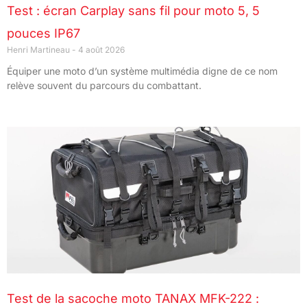
Test : écran Carplay sans fil pour moto 5, 5
pouces IP67
Henri Martineau
4 août 2026
Équiper une moto d’un système multimédia digne de ce nom
relève souvent du parcours du combattant.
Test de la sacoche moto TANAX MFK-222 :