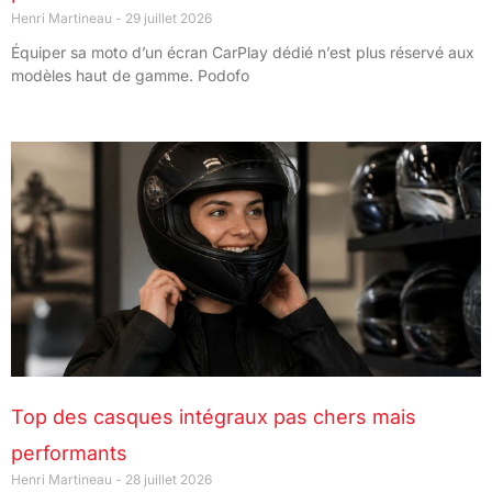
Henri Martineau
29 juillet 2026
Équiper sa moto d’un écran CarPlay dédié n’est plus réservé aux
modèles haut de gamme. Podofo
Top des casques intégraux pas chers mais
performants
Henri Martineau
28 juillet 2026