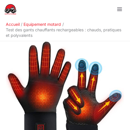
Aller
R
au
e
contenu
c
Accueil
Equipement motard
h
Test des gants chauffants rechargeables : chauds, pratiques
et polyvalents
e
r
c
h
e
r