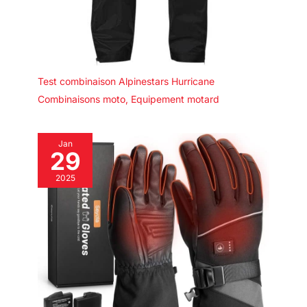
Test combinaison Alpinestars Hurricane
Combinaisons moto
,
Equipement motard
Jan
29
2025