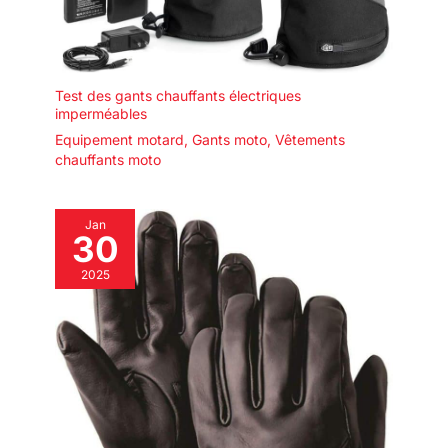
Test des gants chauffants électriques
imperméables
Equipement motard
,
Gants moto
,
Vêtements
chauffants moto
Jan
30
2025