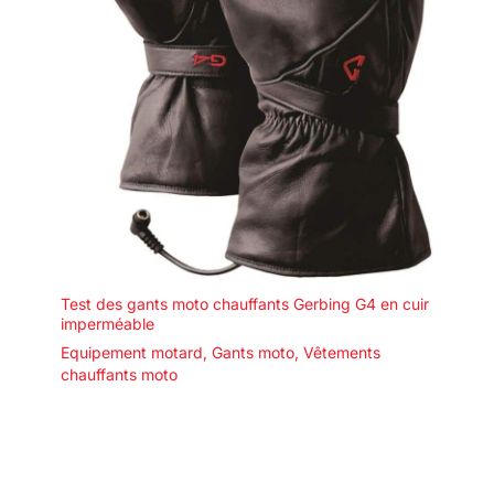
Test des gants moto chauffants Gerbing G4 en cuir
imperméable
Equipement motard
,
Gants moto
,
Vêtements
chauffants moto