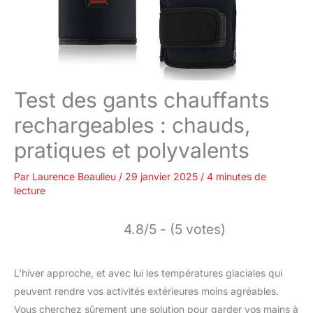
Test des gants chauffants
rechargeables : chauds,
pratiques et polyvalents
Par
Laurence Beaulieu
/
29 janvier 2025
/
4 minutes de
lecture
4.8/5 - (5 votes)
L’hiver approche, et avec lui les températures glaciales qui
peuvent rendre vos activités extérieures moins agréables.
Vous cherchez sûrement une solution pour garder vos mains à