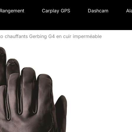
Rangement
Carplay GPS
Dashcam
Al
to chauffants Gerbing G4 en cuir imperméable