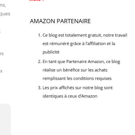
ns,
lques
t
es
ux