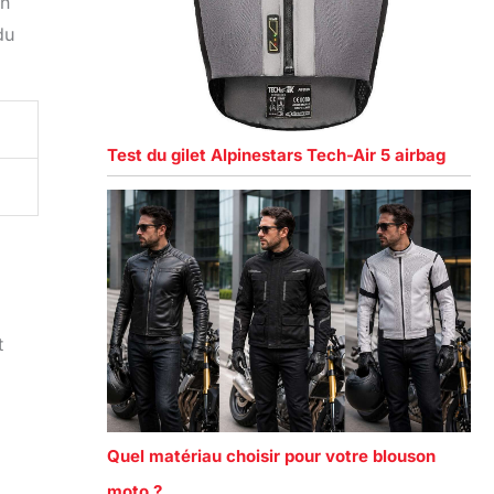
on
du
Test du gilet Alpinestars Tech-Air 5 airbag
t
Quel matériau choisir pour votre blouson
moto ?