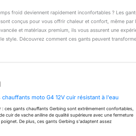
emps froid deviennent rapidement inconfortables ? Les gant
 sont conçus pour vous offrir chaleur et confort, même par 
avancée et matériaux premium, ils vous assurent une expér
r le style. Découvrez comment ces gants peuvent transform
 chauffants moto G4 12V cuir résistant à l'eau
r : ces gants chauffants Gerbing sont extrêmement confortables,
 de cuir de vache aniline de qualité supérieure avec une fermeture
u poignet. De plus, ces gants Gerbing s'adaptent assez
sant la forme de votre main et fournis avec 150 grammes
ulate pour vous garder au chaud sans être encombrant. Résistant