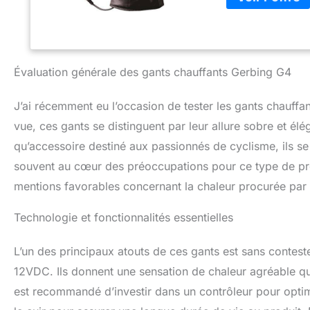
à l'eau : ces gant
résistant à l'eau
coupe-vent, gard
avancé par micro-f
au long (même le 
Évaluation générale des gants chauffants Gerbing G4
inoxydable de mic
imperméable exclu
J’ai récemment eu l’occasion de tester les gants chauffa
interconnecté : 
vue, ces gants se distinguent par leur allure sobre et élé
être connectés en
véhicule, y compr
qu’accessoire destiné aux passionnés de cyclisme, ils se
vous garder au ch
souvent au cœur des préoccupations pour ce type de produ
n'importe quelle v
peuvent être bra
mentions favorables concernant la chaleur procurée par 
ou de votre doubl
harnais en Y (con
Technologie et fonctionnalités essentielles
recommandé).
L’un des principaux atouts de ces gants est sans contest
12VDC. Ils donnent une sensation de chaleur agréable qui
est recommandé d’investir dans un contrôleur pour optimi