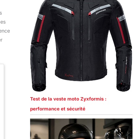
s
les
ience
er
Test de la veste moto Zyxformis :
performance et sécurité