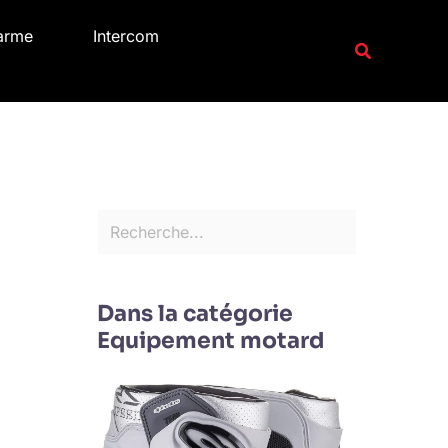
R
arme
Intercom
e
Recherche
c
h
e
r
c
h
e
r
Dans la catégorie
Equipement motard