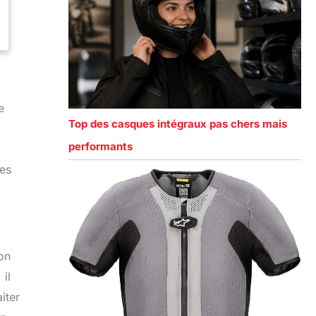
e
Top des casques intégraux pas chers mais
performants
des
on
il
iter