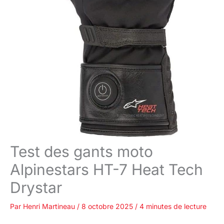
Test des gants moto
Alpinestars HT-7 Heat Tech
Drystar
Par
Henri Martineau
/
8 octobre 2025
/
4 minutes de lecture