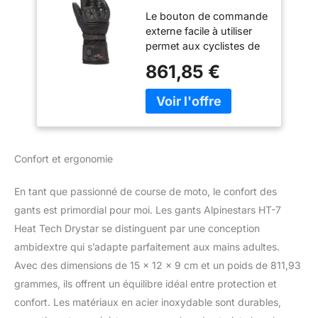
Gant de Moto,
Le bouton de commande
Schwarz, M
externe facile à utiliser
permet aux cyclistes de
sélectionner l’un des
861,85 €
trois réglages de chaleur.
Le système Alpinestars
Heat Tech Drystar est
doté d’un fil chauffant
cuivre-nickel émaillé en
acier inoxydable de
Confort et ergonomie
qualité supérieure pour
une durabilité, une
En tant que passionné de course de moto, le confort des
résistance au pli et une
stabilité à la chaleur
gants est primordial pour moi. Les gants Alpinestars HT-7
éprouvées. Softshell
Heat Tech Drystar se distinguent par une conception
Micro Ripstop avec
ambidextre qui s’adapte parfaitement aux mains adultes.
inserts extensibles pour
Avec des dimensions de 15 x 12 x 9 cm et un poids de 811,93
un confort et un
grammes, ils offrent un équilibre idéal entre protection et
ajustement optimaux.
Panneaux de paume et
confort. Les matériaux en acier inoxydable sont durables,
de revers en cuir de