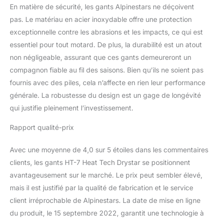
dans et hors du gant.
En matière de sécurité, les gants Alpinestars ne déçoivent
Intègre la technologie de
pas. Le matériau en acier inoxydable offre une protection
performance Alpinestars
exceptionnelle contre les abrasions et les impacts, ce qui est
100% imperméable et
essentiel pour tout motard. De plus, la durabilité est un atout
respirante Drystars pour
une protection efficace
non négligeable, assurant que ces gants demeureront un
contre tous les temps et
compagnon fiable au fil des saisons. Bien qu’ils ne soient pas
une conception de
fournis avec des piles, cela n’affecte en rien leur performance
matériau réduite offrant
générale. La robustesse du design est un gage de longévité
une sensibilité supérieure
aux commandes du vélo.
qui justifie pleinement l’investissement.
La fonction de gant
chauffant a deux lignes
Rapport qualité-prix
par chiffre et réchauffe le
revers et toute la
Avec une moyenne de 4,0 sur 5 étoiles dans les commentaires
longueur des doigts. 80g
clients, les gants HT-7 Heat Tech Drystar se positionnent
d’isolation Primaloft à
avantageusement sur le marché. Le prix peut sembler élevé,
l’arrière pour plus de
mais il est justifié par la qualité de fabrication et le service
chaleur et une rétention
thermique efficace.
client irréprochable de Alpinestars. La date de mise en ligne
du produit, le 15 septembre 2022, garantit une technologie à