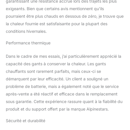
garantissant une résistance accrue lors des trajets les plus
chèvre (pas de main
exigeants. Bien que certains avis mentionnent qu’ils
arrière complète) pour
pourraient être plus chauds en dessous de zéro, je trouve que
une résistance à
l’abrasion et une
la chaleur fournie est satisfaisante pour la plupart des
durabilité accrues. Câble
conditions hivernales.
micro-USB en Y inclus
pour connecter les deux
Performance thermique
batteries simultanément.
Batterie au lithium 7,4 V
Dans le cadre de mes essais, j’ai particulièrement apprécié la
pour une alimentation
capacité des gants à conserver la chaleur. Les gants
fiable et durable du
chauffants sont rarement parfaits, mais ceux-ci se
système Alpinestars
Heat Tech - avec
démarquent par leur efficacité. Un client a souligné un
contrôleur électronique
problème de batterie, mais a également noté que le service
pour une longue durée
après-vente a été réactif et efficace dans le remplacement
de vie et de sécurité. Le
sous garantie. Cette expérience rassure quant à la fiabilité du
HT-7 dispose également
d’une activation
produit et du support offert par la marque Alpinestars.
automatique et d’un arrêt
automatique lorsque la
Sécurité et durabilité
main du cycliste glisse