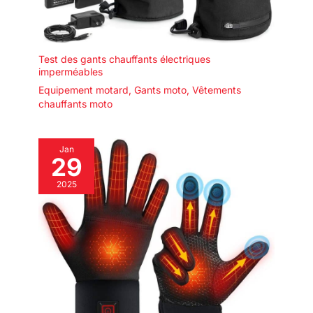
Test des gants chauffants électriques
imperméables
Equipement motard
,
Gants moto
,
Vêtements
chauffants moto
Jan
29
2025