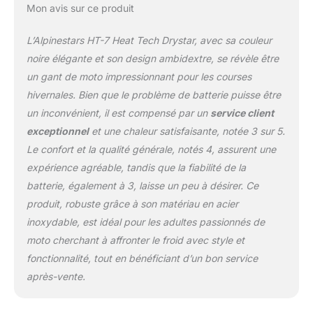
Mon avis sur ce produit
durabilité accrues. Câble
micro-USB en Y inclus
L’Alpinestars HT-7 Heat Tech Drystar, avec sa couleur
pour connecter les deux
batteries simultanément.
noire élégante et son design ambidextre, se révèle être
Batterie au lithium 7,4 V
un gant de moto impressionnant pour les courses
pour une alimentation
hivernales. Bien que le problème de batterie puisse être
fiable et durable du
un inconvénient, il est compensé par un
service client
système Alpinestars
Heat Tech - avec
exceptionnel
et une chaleur satisfaisante, notée 3 sur 5.
contrôleur électronique
Le confort et la qualité générale, notés 4, assurent une
pour une longue durée
expérience agréable, tandis que la fiabilité de la
de vie et de sécurité. Le
batterie, également à 3, laisse un peu à désirer. Ce
HT-7 dispose également
d’une activation
produit, robuste grâce à son matériau en acier
automatique et d’un arrêt
inoxydable, est idéal pour les adultes passionnés de
automatique lorsque la
moto cherchant à affronter le froid avec style et
main du cycliste glisse
fonctionnalité, tout en bénéficiant d’un bon service
dans et hors du gant.
Intègre la technologie de
après-vente.
performance Alpinestars
100% imperméable et