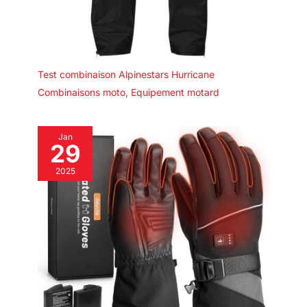
Test combinaison Alpinestars Hurricane
Combinaisons moto
,
Equipement motard
Jan
29
2025