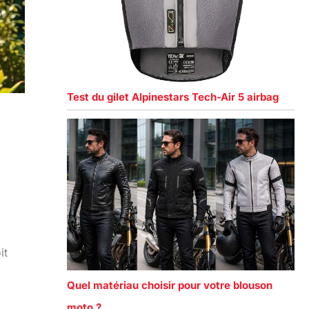
Test du gilet Alpinestars Tech-Air 5 airbag
it
Quel matériau choisir pour votre blouson
moto ?