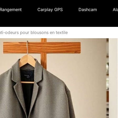
Rangement
Carplay GPS
Dashcam
Al
nti-odeurs pour blousons en textile