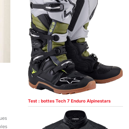
Test : bottes Tech 7 Enduro Alpinestars
ques
ples