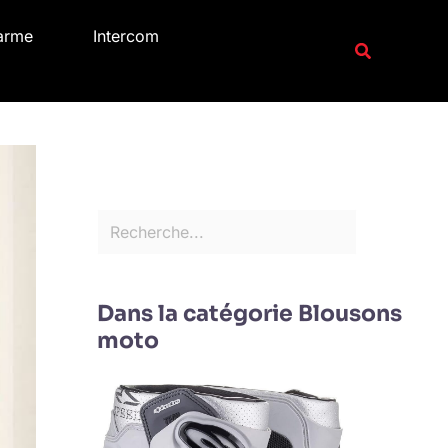
R
arme
Intercom
e
Recherche
c
h
e
r
c
h
e
r
Dans la catégorie Blousons
moto