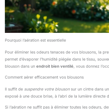
Pourquoi l’aération est essentielle
Pour éliminer les odeurs tenaces de vos blousons, la pre
permet d’évaporer l’humidité piégée dans le tissu, sou
blouson dans un
endroit bien ventilé
, vous donnez l’occas
Comment aérer efficacement vos blousons
Il suffit de
suspendre votre blouson
sur un cintre dans u
exposé à une douce brise, à l’abri de la lumière directe d
Si l’aération ne suffit pas à éliminer toutes les odeurs,