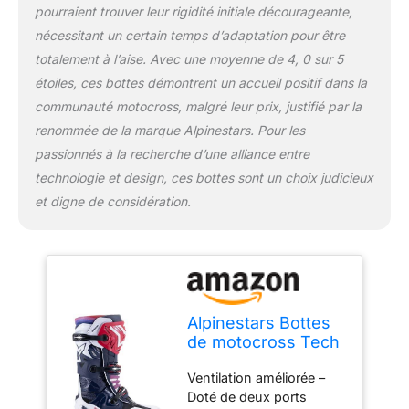
forgées à froid pour plus
pourraient trouver leur rigidité initiale décourageante,
de précision et de
nécessitant un certain temps d’adaptation pour être
résistance. Le système
totalement à l’aise. Avec une moyenne de 4, 0 sur 5
de fermeture à boucle
dispose d'une mémoire
étoiles, ces bottes démontrent un accueil positif dans la
et d'un système de
communauté motocross, malgré leur prix, justifié par la
libération
renommée de la marque Alpinestars. Pour les
rapide/verrouillage avec
passionnés à la recherche d’une alliance entre
un design auto-alignant
pour une fermeture facile
technologie et design, ces bottes sont un choix judicieux
et précise et une
et digne de considération.
meilleure performance de
conduite et de sécurité.
Semelle repensée :
semelle entièrement
repensée avec sculpture
exclusive pour améliorer
Alpinestars Bottes
les performances du
de motocross Tech
repose-pied, l'adhérence
10 Supervented
et l'écoulement de la
Ventilation améliorée –
haute performance
boue et de l'eau.
Doté de deux ports
pour homme, Bleu