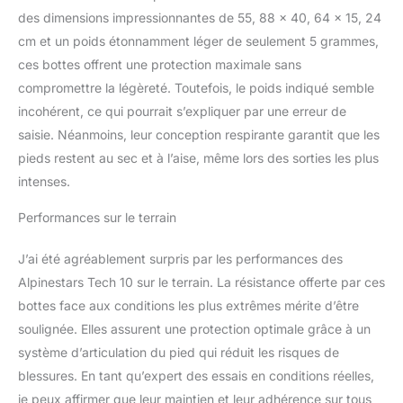
pièce légère pour offrir de
des dimensions impressionnantes de 55, 88 x 40, 64 x 15, 24
la résistance tout en
conservant la flexibilité et
cm et un poids étonnamment léger de seulement 5 grammes,
l'intégrité structurelle.
ces bottes offrent une protection maximale sans
Sécurisé : le nouveau
compromettre la légèreté. Toutefois, le poids indiqué semble
système de fermeture à
incohérent, ce qui pourrait s’expliquer par une erreur de
boucle mince comprend
des fermetures à pont à
saisie. Néanmoins, leur conception respirante garantit que les
fort impact qui sont
pieds restent au sec et à l’aise, même lors des sorties les plus
forgées à froid pour plus
intenses.
de précision et de
résistance. Le système
Performances sur le terrain
de fermeture à boucle
dispose d'une mémoire
J’ai été agréablement surpris par les performances des
et d'un système de
Alpinestars Tech 10 sur le terrain. La résistance offerte par ces
libération
rapide/verrouillage avec
bottes face aux conditions les plus extrêmes mérite d’être
un design auto-alignant
soulignée. Elles assurent une protection optimale grâce à un
pour une fermeture facile
système d’articulation du pied qui réduit les risques de
et précise et une
blessures. En tant qu’expert des essais en conditions réelles,
meilleure performance de
conduite et de sécurité.
je peux affirmer que leur maintien et leur adhérence sur tous