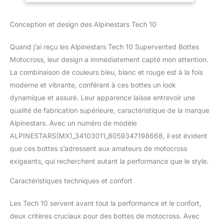
de nombreuses sections
en maille, le Tech 10
Conception et design des Alpinestars Tech 10
Supervented a été conçu
pour un flux d'air
maximal à travers l'avant
Quand j’ai reçu les Alpinestars Tech 10 Supervented Bottes
de la botte et un
Motocross, leur design a immédiatement capté mon attention.
échange de chaleur
La combinaison de couleurs bleu, blanc et rouge est à la fois
efficace. Durable : co-
moderne et vibrante, conférant à ces bottes un look
injectés pour plus de
résistance et de
dynamique et assuré. Leur apparence laisse entrevoir une
structure, les panneaux
qualité de fabrication supérieure, caractéristique de la marque
exclusifs en TPU et en
Alpinestars. Avec un numéro de modèle
caoutchouc offrent de
ALPINESTARS(MX)_34103011_8059347198668, il est évident
superbes niveaux de
contact avec
que ces bottes s’adressent aux amateurs de motocross
l'adhérence, de durabilité
exigeants, qui recherchent autant la performance que le style.
et de résistance à la
chaleur. Poids réduit : la
Caractéristiques techniques et confort
coque du pied dispose
de cinq composés
Les Tech 10 servent avant tout la performance et le confort,
différents en une seule
deux critères cruciaux pour des bottes de motocross. Avec