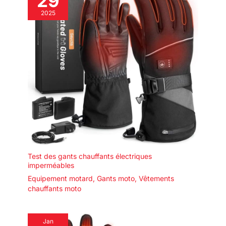
29
2025
Test des gants chauffants électriques
imperméables
Equipement motard
,
Gants moto
,
Vêtements
chauffants moto
Jan