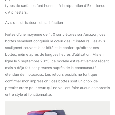
Semelle repensée :
types de surfaces font honneur à la réputation d’Excellence
semelle entièrement
d’Alpinestars.
repensée avec sculpture
exclusive pour améliorer
Avis des utilisateurs et satisfaction
les performances du
repose-pied, l'adhérence
Fortes d’une moyenne de 4, 0 sur 5 étoiles sur Amazon, ces
et l'écoulement de la
bottes semblent conquérir le cœur des utilisateurs. Les avis
boue et de l'eau.
soulignent souvent la solidité et le confort qu’offrent ces
bottes, même après de longues heures d’utilisation. Mis en
ligne le 5 septembre 2023, ce modèle est relativement récent
mais a déjà fait ses preuves auprès de la communauté
étendue de motocross. Les retours positifs ne font que
confirmer mon impression : ces bottes sont un choix de
premier ordre pour ceux qui ne veulent faire aucun compromis
entre style et fonctionnalité.