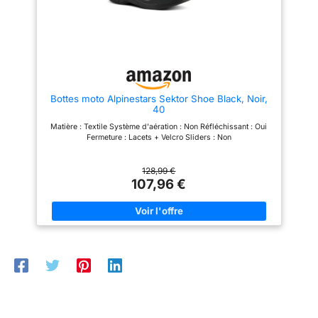
pour une fermeture facile
et précise et une
meilleure performance de
conduite et de sécurité.
Semelle repensée :
semelle entièrement
Bottes moto Alpinestars Sektor Shoe Black, Noir,
repensée avec sculpture
40
exclusive pour améliorer
Matière : Textile Système d'aération : Non Réfléchissant : Oui
les performances du
Fermeture : Lacets + Velcro Sliders : Non
repose-pied, l'adhérence
et l'écoulement de la
128,99 €
boue et de l'eau.
107,96 €