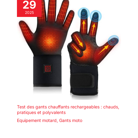
29
2025
Test des gants chauffants rechargeables : chauds,
pratiques et polyvalents
Equipement motard
,
Gants moto