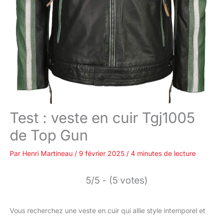
Test : veste en cuir Tgj1005
de Top Gun
Par
Henri Martineau
/
9 février 2025
/
4 minutes de lecture
5/5 - (5 votes)
Vous recherchez une veste en cuir qui allie style intemporel et