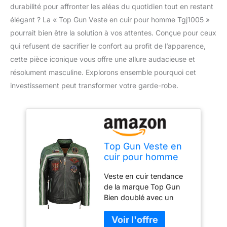
durabilité pour affronter les aléas du quotidien tout en restant
élégant ? La « Top Gun Veste en cuir pour homme Tgj1005 »
pourrait bien être la solution à vos attentes. Conçue pour ceux
qui refusent de sacrifier le confort au profit de l’apparence,
cette pièce iconique vous offre une allure audacieuse et
résolument masculine. Explorons ensemble pourquoi cet
investissement peut transformer votre garde-robe.
Top Gun Veste en
cuir pour homme
Tgj1005,
Veste en cuir tendance
Noir/vert/crème,
de la marque Top Gun
XXL
Bien doublé avec un
ajustement confortable
Mit schönen Top Gun