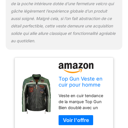
de la poche intérieure dotée d’une fermeture velcro qui
gâche légèrement l’expérience globale d’un produit
aussi soigné. Malgré cela, si l’on fait abstraction de ce
détail perfectible, cette veste demeure une acquisition
solide qui allie allure classique et fonctionnalité agréable
au quotidien.
Top Gun Veste en
cuir pour homme
Tgj1005,
Veste en cuir tendance
Noir/vert/crème,
de la marque Top Gun
XXL
Bien doublé avec un
ajustement confortable
Mit schönen Top Gun
Stickereien Avec ceinture