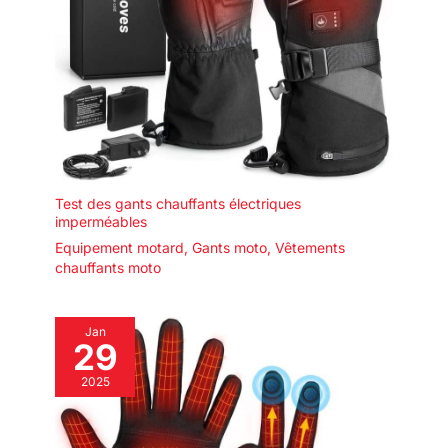
Test des gants chauffants électriques
imperméables
Equipement motard
,
Gants moto
,
Vêtements
chauffants moto
Jan
29
2025