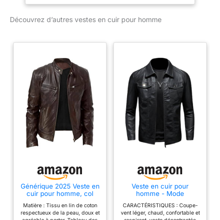
en tricot élastique Avec
surpiqûres finement
Découvrez d’autres vestes en cuir pour homme
piquées
Générique 2025 Veste en
Veste en cuir pour
cuir pour homme, col
homme - Mode
montant, fermeture
masculine - Veste de
Matière : Tissu en lin de coton
CARACTÉRISTIQUES : Coupe-
éclair, en similicuir, veste
motard - Automne - Faux
respectueux de la peau, doux et
vent léger, chaud, confortable et
de motard à manches
PU - Manteau - Hip Hop -