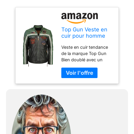
Top Gun Veste en
cuir pour homme
Tgj1005,
Veste en cuir tendance
Noir/vert/crème,
de la marque Top Gun
XXL
Bien doublé avec un
ajustement confortable
Mit schönen Top Gun
Stickereien Avec ceinture
en tricot élastique Avec
surpiqûres finement
piquées