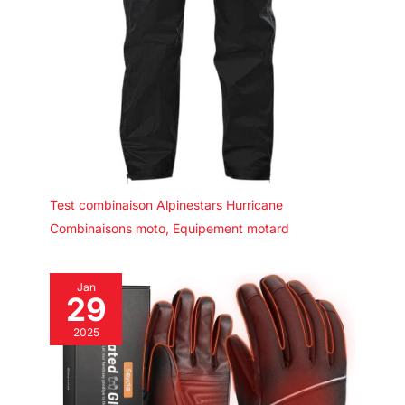
Test combinaison Alpinestars Hurricane
Combinaisons moto
,
Equipement motard
Jan
29
2025