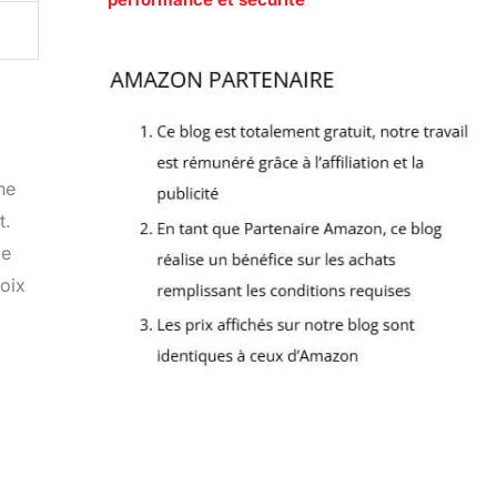
ne
t.
le
hoix