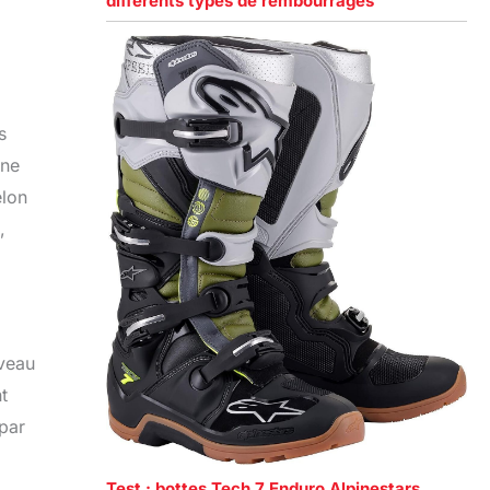
différents types de rembourrages
s
une
elon
,
iveau
t
 par
Test : bottes Tech 7 Enduro Alpinestars