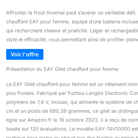
Affronter le froid hivernal peut s’avérer un véritable défi,
chauffant EAY pour femme, équipé d’une batterie incluse
qui recherchent chaleur et praticité. Léger et recharg
style et efficacité, vous permettant ainsi de profiter ple
Présentation du EAY Gilet chauffant pour femme
Le EAY Gilet chauffant pour femme est un vêtement innova
plus froides. Fabriqué par Fuzhou Langbo Electronic Comm
polymère de 7,4 V, incluse, qui alimente le système de 
cm et un poids de 680,39 grammes, ce gilet se distingue p
ligne sur Amazon.fr le 19 octobre 2023, il a reçu de nomb
basée sur 120 évaluations. Le modèle EAY-74V10000 est 
pratique pour rester au chaud lors des froides journées h