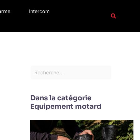
R
arme
Intercom
e
Recherche
c
h
e
r
c
h
e
r
Dans la catégorie
Equipement motard