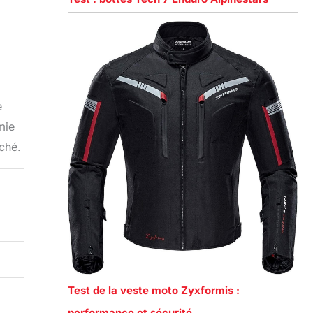
e
mie
rché.
Test de la veste moto Zyxformis :
performance et sécurité