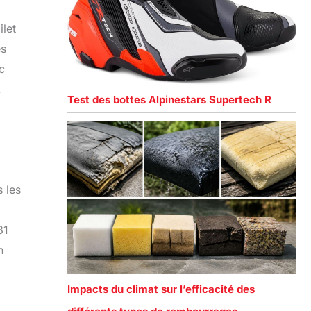
ilet
es
c
.
Test des bottes Alpinestars Supertech R
 les
31
n
Impacts du climat sur l’efficacité des