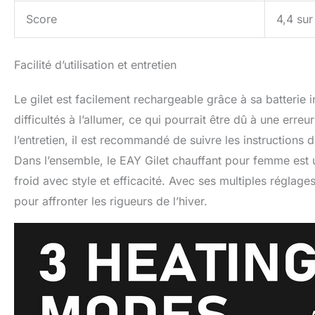
Score
4,4 sur
Facilité d’utilisation et entretien
Le gilet est facilement rechargeable grâce à sa batterie 
difficultés à l’allumer, ce qui pourrait être dû à une erreu
l’entretien, il est recommandé de suivre les instructions
Dans l’ensemble, le EAY Gilet chauffant pour femme est 
froid avec style et efficacité. Avec ses multiples réglages
pour affronter les rigueurs de l’hiver.