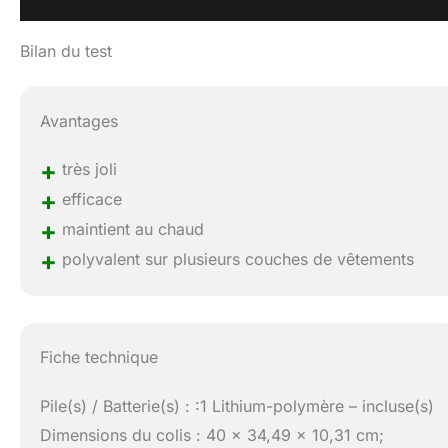
Bilan du test
Avantages
+
très joli
+
efficace
+
maintient au chaud
+
polyvalent sur plusieurs couches de vêtements
Fiche technique
Pile(s) / Batterie(s) : :1 Lithium-polymère – incluse(s)
Dimensions du colis : 40 x 34,49 x 10,31 cm;