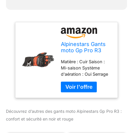
Alpinestars Gants
moto Gp Pro R3
Gloves Black Red
Matière : Cuir Saison :
Fluo, Noir/Rouge, L
Mi-saison Système
d'aération : Oui Serrage
poignet : Oui Coques
phalanges : Oui
Découvrez d’autres des gants moto Alpinestars Gp Pro R3 :
confort et sécurité en noir et rouge