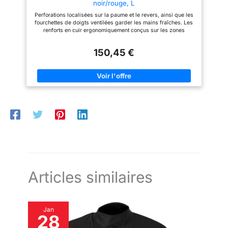
noir/rouge, L
Perforations localisées sur la paume et le revers, ainsi que les
fourchettes de doigts ventilées garder les mains fraîches. Les
renforts en cuir ergonomiquement conçus sur les zones
d'atterrissage de la paume et de la main extérieure offrent une
résistance maximale à l'abrasion dans les zones d'impact clés.
150,45 €
Alpinestars développé insert stretch ergonomique entre le
pouce et la paume offre la flexibilité pour améliorer
considérablement le mouvement des mains. Universell Les
curseurs composés avancés de paume et de doigt de
polymère pour la résistance d'impact et d'abrasion. La
fermeture protectrice de double manchette avec le logo de TPR
s'enroule autour du poignet et soulève le profil entier du gant
pour protéger l'os de poignet contre l'impact dans un accident.
La fermeture intègre une sangle réglable pour le poignet pour
un ajustement sécurisé et personnalisé. Fermeture de
manchette double sur le poignet pour un ajustement sécurisé et
un réglage de précision. Étirez les accordéons en cuir sur les
doigts et le pouce pour un ajustement et une flexibilité
supérieurs. Construction innovante en cuir multi-panel qui est
ergonomiquement profilé pour la performance.
Articles similaires
Jan
28