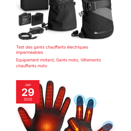
Test des gants chauffants électriques
imperméables
Equipement motard
,
Gants moto
,
Vêtements
chauffants moto
Jan
29
2025