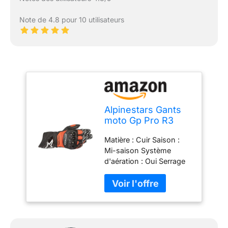
Note de 4.8 pour 10 utilisateurs
Alpinestars Gants
moto Gp Pro R3
Gloves Black Red
Matière : Cuir Saison :
Fluo, Noir/Rouge, L
Mi-saison Système
d'aération : Oui Serrage
poignet : Oui Coques
phalanges : Oui