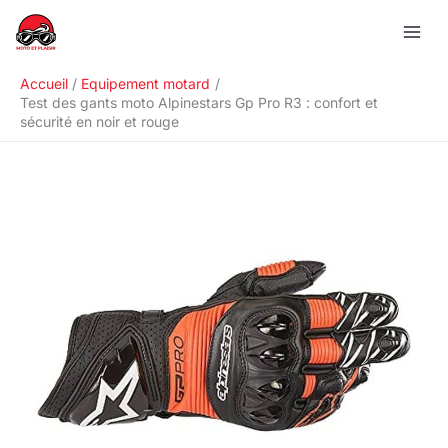
Aller
R
au
e
contenu
c
Accueil
Equipement motard
h
Test des gants moto Alpinestars Gp Pro R3 : confort et
sécurité en noir et rouge
e
r
c
h
e
r