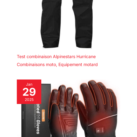
Test combinaison Alpinestars Hurricane
Combinaisons moto
,
Equipement motard
Jan
29
2025