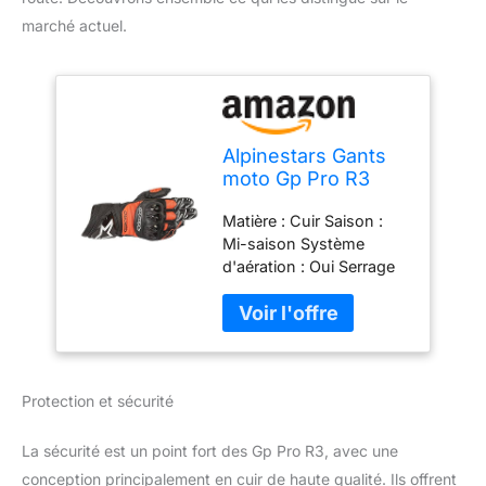
marché actuel.
Alpinestars Gants
moto Gp Pro R3
Gloves Black Red
Matière : Cuir Saison :
Fluo, Noir/Rouge, L
Mi-saison Système
d'aération : Oui Serrage
poignet : Oui Coques
phalanges : Oui
Protection et sécurité
La sécurité est un point fort des Gp Pro R3, avec une
conception principalement en cuir de haute qualité. Ils offrent