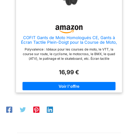
taille supérieure pour les
paumes larges. Entre deux
tailles, optez pour la plus
grande.
COFIT Gants de Moto Homologués CE, Gants à
Écran Tactile Plein-Doigt pour la Course de Moto,
VTT, Escalade, Chasse, Randonnée et Autres
Polyvalence : Idéaux pour les courses de moto, le VTT, la
Sports de Plein Air - Noir XL
course sur route, le cyclisme, le motocross, le BMX, le quad
(ATV), le patinage et le skateboard, etc. Écran tactile
compatible : Grâce à leurs fibres conductrices sur l'index et le
pouce, ces gants s'utilisent sans les retirer avec tous les
16,99 €
appareils à écran tactile. Adhérence optimisée : Le gel de
silicone antidérapant sur la paume assure une excellente prise
des guidons et une sécurité accrue lors de la conduite.
Protection intégrale : Avec coques aux articulations et paume
rembourrée, ces gants protègent efficacement en course
rapide et en cas de chute. Confort 4 saisons : Leur conception
en polyester respirant assure un excellent apport d'air et un
confort de port continu entre 10 et 35°C. Conseil taille :
Préférez une taille supérieure pour les paumes larges. Entre
deux tailles, optez pour la plus grande.