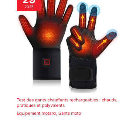
2025
Test des gants chauffants rechargeables : chauds,
pratiques et polyvalents
Equipement motard
,
Gants moto