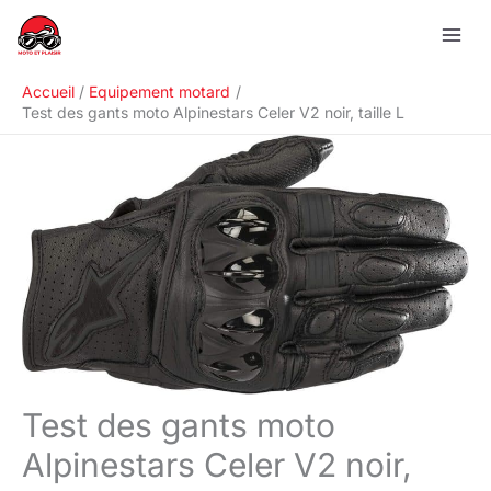
Aller
R
au
e
contenu
c
Accueil
Equipement motard
h
Test des gants moto Alpinestars Celer V2 noir, taille L
e
r
c
h
e
r
Test des gants moto
Alpinestars Celer V2 noir,