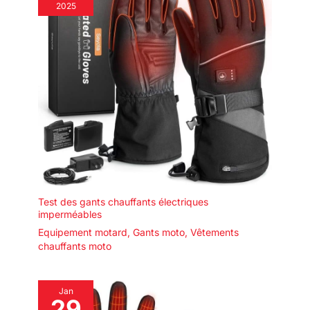
2025
Test des gants chauffants électriques
imperméables
Equipement motard
,
Gants moto
,
Vêtements
chauffants moto
Jan
29