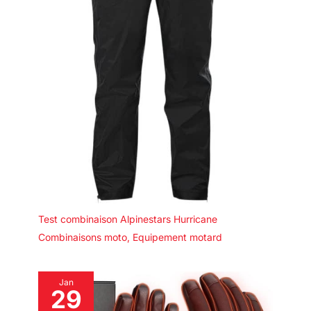
Test combinaison Alpinestars Hurricane
Combinaisons moto
,
Equipement motard
Jan
29