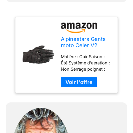
Alpinestars Gants
moto Celer V2
Gloves Black Black,
Matière : Cuir Saison :
Noir/Noir, L
Été Système d'aération :
Non Serrage poignet :
Oui Coques phalanges :
Oui