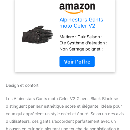
Alpinestars Gants
moto Celer V2
Gloves Black Black,
Matière : Cuir Saison :
Noir/Noir, L
Été Système d'aération :
Non Serrage poignet :
Oui Coques phalanges :
Oui
Design et confort
Les Alpinestars Gants moto Celer V2 Gloves Black Black se
distinguent par leur esthétique sobre et élégante, idéale pour
ceux qui apprécient un style noirci et épuré. Selon un des avis
d’utilisateurs, ces gants s’accordent parfaitement avec un
blouson en cuir noir, ajoutant une touche de sophistication à