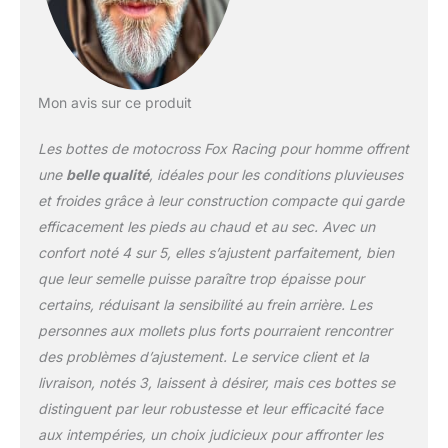
et le protège-mollet sont
conçus pour fournir une
couverture. La doublure
en maille aérée offre
confort et respirabilité. La
Mon avis sur ce produit
semelle intérieure
composite interne offre
Les bottes de motocross Fox Racing pour homme offrent
stabilité et soutien de
l'orteil au talon et d'un
une
belle qualité
, idéales pour les conditions pluvieuses
côté à l'autre sur les
et froides grâce à leur construction compacte qui garde
chevilles. Notre mélange
efficacement les pieds au chaud et au sec. Avec un
de caoutchouc exclusif
confort noté 4 sur 5, elles s’ajustent parfaitement, bien
Fox Positac offre une
meilleure durabilité et une
que leur semelle puisse paraître trop épaisse pour
adhérence sans
certains, réduisant la sensibilité au frein arrière. Les
précédent sur la semelle
personnes aux mollets plus forts pourraient rencontrer
extérieure. Semelle
des problèmes d’ajustement. Le service client et la
extérieure en
caoutchouc refermable.
livraison, notés 3, laissent à désirer, mais ces bottes se
distinguent par leur robustesse et leur efficacité face
aux intempéries, un choix judicieux pour affronter les