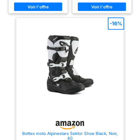
casques de vélo, des
casques de vélo, des
meilleure durabilité et une
protections - tout pour votre
protections - tout pour votre
adhérence sans
sécurité 0 0 0 0
sécurité 0 0 0 0
précédent sur la semelle
-16%
extérieure. Semelle
extérieure en
caoutchouc refermable.
Bottes moto Alpinestars Sektor Shoe Black, Noir,
40