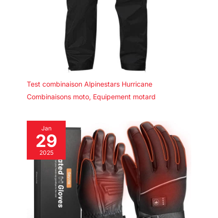
Test combinaison Alpinestars Hurricane
Combinaisons moto
,
Equipement motard
Jan
29
2025