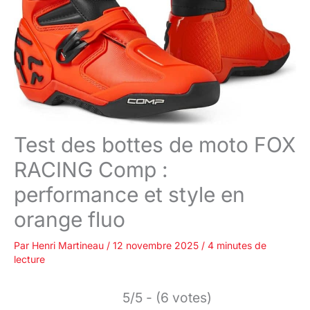
Test des bottes de moto FOX
RACING Comp :
performance et style en
orange fluo
Par
Henri Martineau
/
12 novembre 2025
/
4 minutes de
lecture
5/5 - (6 votes)