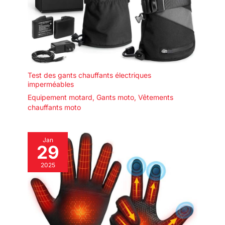
Test des gants chauffants électriques
imperméables
Equipement motard
,
Gants moto
,
Vêtements
chauffants moto
Jan
29
2025