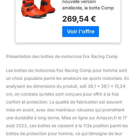
nouvelle version
Orange fluo., 48 EU
améliorée, la botte Comp
offre un confort
269,54 €
instantané et un
excellent ajustement.
Dessus en cuir
synthétique microfibre
pour un confort, un
ajustement et une
Présentation des bottes de motocross Fox Racing Comp
durabilité supérieurs. Le
nouveau système de
Les bottes de motocross Fox Racing Comp pour homme sont
fermeture à quatre
boucles réglables offre
un choix populaire parmi les amateurs de sports motorisés. En
un ajustement
analysant les dimensions du produit, soit 38,1 x 38,1 x 15,24
confortable, sécurisé et
cm, on constate qu’elles sont conçues pour offrir à la fois
verrouillé. Les protège-
confort et protection. La qualité de fabrication est souvent
tibias en TPU, les
mise en avant, avec des matériaux robustes qui promettent
chevilles, les orteils et les
talons, le protège-brûlure
une durabilité à long terme. Mise en ligne sur Amazon.fr le 17
et le protège-mollet sont
août 2022, ces bottes se classent à la 113e position parmi les
conçus pour fournir une
bottes de protection pour homme, ce qui témoigne de leur
couverture. La doublure