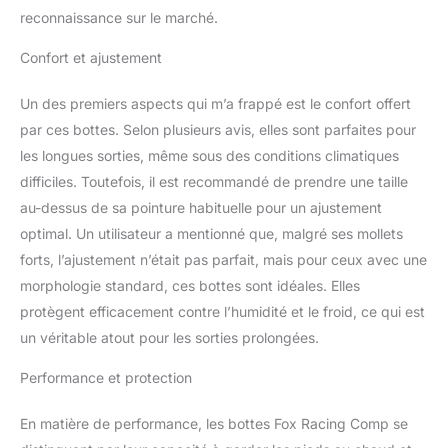
reconnaissance sur le marché.
en maille aérée offre
confort et respirabilité. La
Confort et ajustement
semelle intérieure
composite interne offre
stabilité et soutien de
Un des premiers aspects qui m’a frappé est le confort offert
l'orteil au talon et d'un
par ces bottes. Selon plusieurs avis, elles sont parfaites pour
côté à l'autre sur les
les longues sorties, même sous des conditions climatiques
chevilles. Notre mélange
difficiles. Toutefois, il est recommandé de prendre une taille
de caoutchouc exclusif
au-dessus de sa pointure habituelle pour un ajustement
Fox Positac offre une
meilleure durabilité et une
optimal. Un utilisateur a mentionné que, malgré ses mollets
adhérence sans
forts, l’ajustement n’était pas parfait, mais pour ceux avec une
précédent sur la semelle
morphologie standard, ces bottes sont idéales. Elles
extérieure. Semelle
protègent efficacement contre l’humidité et le froid, ce qui est
extérieure en
caoutchouc refermable.
un véritable atout pour les sorties prolongées.
Performance et protection
En matière de performance, les bottes Fox Racing Comp se