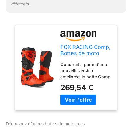
éléments.
FOX RACING Comp,
Bottes de moto
Unisexe-Adulte,
Construit à partir d'une
Orange Fluo, 48 EU,
nouvelle version
Orange fluo., 48 EU
améliorée, la botte Comp
offre un confort
269,54 €
instantané et un
excellent ajustement.
Dessus en cuir
synthétique microfibre
pour un confort, un
ajustement et une
Découvrez d’autres bottes de motocross
durabilité supérieurs. Le