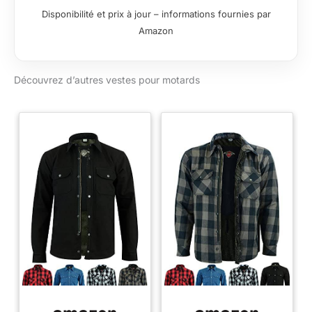
qualité. Veste aérée
Disponibilité et prix à jour – informations fournies par
et respirante, idéal
Amazon
pour l'été comme
pour l'hiver. Renforts
homologués CE
Découvrez d’autres vestes pour motards
amovibles au niveau
des épaules, du dos
et des coudes Taille
ajustable, 4 grandes
poches frontales, 1
poche intérieure avec
fermeture Éclair.
Fermeture Éclair pour
raccorder avec le
pantalon, bandes
réfléchissantes pour
encore plus de
visibilité.