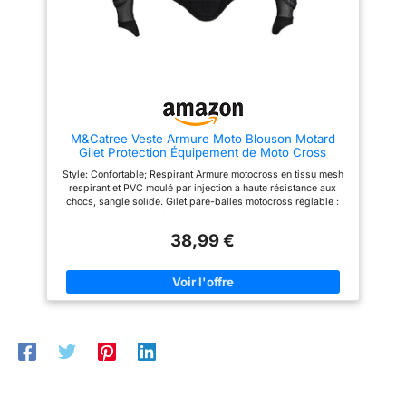
s'engouffrer dans le dos
s'engouffrer dans le dos
pendant la conduite.
pendant la conduite.
Rangements | 2 poches
Rangements | 2 poches
extérieures, 1 grande poche
extérieures, 1 grande poche
intérieure et 1 pochette pour
intérieure et 1 pochette pour
téléphone portable, pour ranger
téléphone portable, pour ranger
vos affaires de manière
vos affaires de manière
organisée. Protection | Classée
organisée. Protection | Classée
AA (EN 17092-3:2020) avec
AA (EN 17092-3:2020) avec
renforts de niveau 1 au dos, aux
renforts de niveau 1 au dos, aux
M&Catree Veste Armure Moto Blouson Motard
épaules et aux coudes pour une
épaules et aux coudes pour une
Gilet Protection Équipement de Moto Cross
protection fiable contre les
protection fiable contre les
Scooter VTT Enduro Homme Femme - Noir, L
chocs ; des renforts de niveau 2
chocs ; des renforts de niveau 2
Style: Confortable; Respirant Armure motocross en tissu mesh
sont disponibles en option dans
sont disponibles en option dans
respirant et PVC moulé par injection à haute résistance aux
la gamme Texpeed.
la gamme Texpeed.
chocs, sangle solide. Gilet pare-balles motocross réglable :
ouverture frontale entièrement zippée, poignets élastiques en
nylon, trou pour le pouce. Bandoulière entièrement réglable
38,99 €
pour un ajustement parfait et une tenue confortable. Cette veste
de protection cycliste offre une protection ultime pour le
motocross, la moto, le vélo de montagne, le patinage, le
snowboard et d'autres activités sportives. Le paquet inclut: 1 x
Veste de protection pour moto