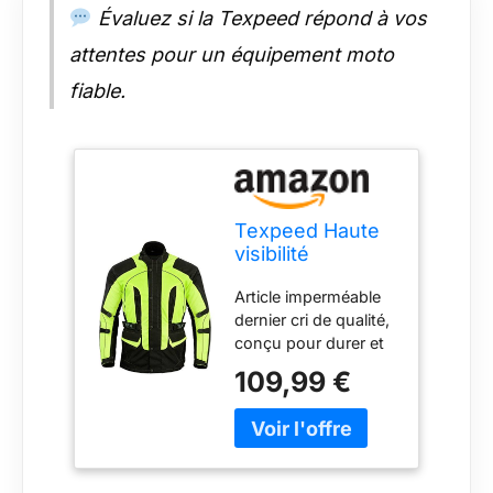
Évaluez si la Texpeed répond à vos
attentes pour un équipement moto
fiable.
Texpeed Haute
visibilité
réfléchissante
Article imperméable
imperméable
dernier cri de qualité,
veste homme
conçu pour durer et
homologué avec
fabriqué en polyester
protection -
109,99 €
Cordura 600D.
Hiver longue
Doublure Reissa
blouson motard
amovible et lavable.
avec armure CE
Fermetures Éclair
(EN 1621-1)
YKK de grande
Jaune Noir - 8XL