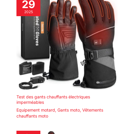
29
2025
Test des gants chauffants électriques
imperméables
Equipement motard
,
Gants moto
,
Vêtements
chauffants moto