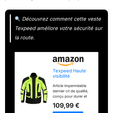
Découvrez comment cette veste
Texpeed améliore votre sécurité sur
la route.
Texpeed Haute
visibilité
réfléchissante
Article imperméable
imperméable
dernier cri de qualité,
veste homme
conçu pour durer et
homologué avec
fabriqué en polyester
protection - Hiver
109,99 €
Cordura 600D.
longue blouson
Doublure Reissa