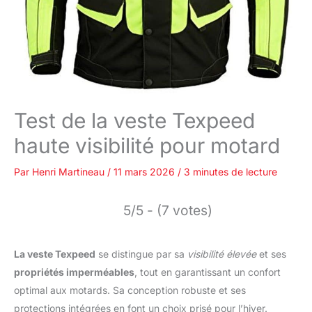
Test de la veste Texpeed
haute visibilité pour motard
Par
Henri Martineau
/
11 mars 2026
/
3 minutes de lecture
5/5 - (7 votes)
La veste Texpeed
se distingue par sa
visibilité élevée
et ses
propriétés imperméables
, tout en garantissant un confort
optimal aux motards. Sa conception robuste et ses
protections intégrées en font un choix prisé pour l’hiver.