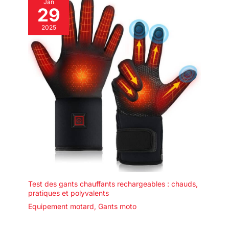
Jan
29
2025
Test des gants chauffants rechargeables : chauds,
pratiques et polyvalents
Equipement motard
,
Gants moto