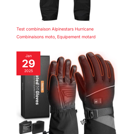
Test combinaison Alpinestars Hurricane
Combinaisons moto
,
Equipement motard
Jan
29
2025