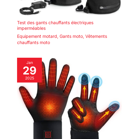
Test des gants chauffants électriques
imperméables
Equipement motard
,
Gants moto
,
Vêtements
chauffants moto
Jan
29
2025