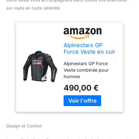
sur route en toute sérénité.
Alpinestars GP
Force Veste en cuir
de moto,
Alpinestars GP Force
schwarz/rot/weiß,
Veste combinée pour
52
homme
(noir/blanc/rouge) 52
490,00 €
COAT Alpinestars
Black/Red/White
Design et Confort