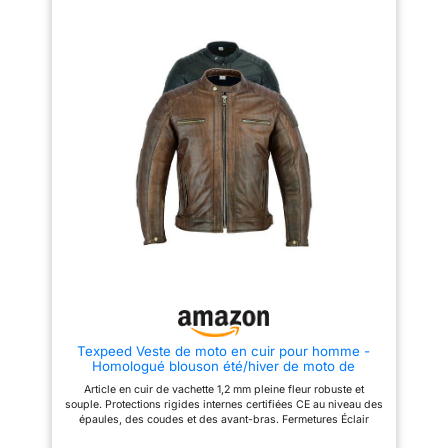
meilleur air Flux - Côté réglable.
élastique au niveau des
Ceintures pour un meilleur
aisselles pour plus de
ajustement. Panneaux en cuir
flexibilité. Fermeture Éclair pour
extensibles sur le dos et les
raccorder avec le pantalon (des
bras pour plus de confort.
deux côtés) Poches intérieures
Protections extérieures au
pour plus de capacité de
niveau des épaules et des
rangement.
coudes pour une protection
supplémentaire. Fabrication
durable et de qualité. Taille S
pour la poitrine 96,5 cm, M pour
la poitrine 101,6 cm, L pour la
taille 42, XL pour la taille 44,
XXL pour la poitrine 121,9 cm.
Texpeed Veste de moto en cuir pour homme -
Homologué blouson été/hiver de moto de
tourisme avec protection véritable biker CE armor
Article en cuir de vachette 1,2 mm pleine fleur robuste et
(EN 1621-1) Design cousu matelassé -
souple. Protections rigides internes certifiées CE au niveau des
Brun/Marron - 6XL
épaules, des coudes et des avant-bras. Fermetures Éclair
frontales YKK authentiques, résistantes. Protection interne