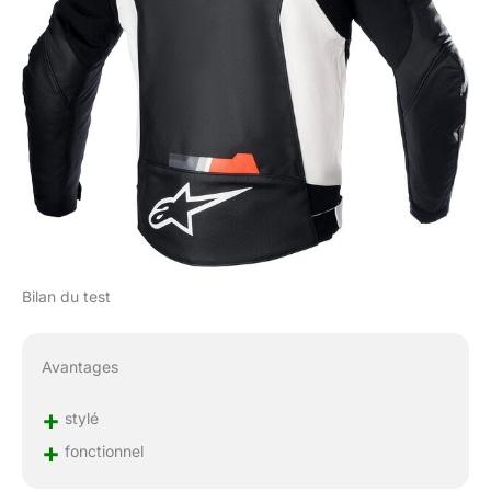
Bilan du test
Avantages
+
stylé
+
fonctionnel