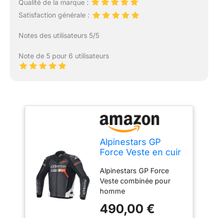
Qualité de la marque :
Satisfaction générale :
Notes des utilisateurs 5/5
Note de 5 pour 6 utilisateurs
Alpinestars GP
Force Veste en cuir
de moto,
Alpinestars GP Force
schwarz/rot/weiß,
Veste combinée pour
52
homme
(noir/blanc/rouge) 52
490,00 €
COAT Alpinestars