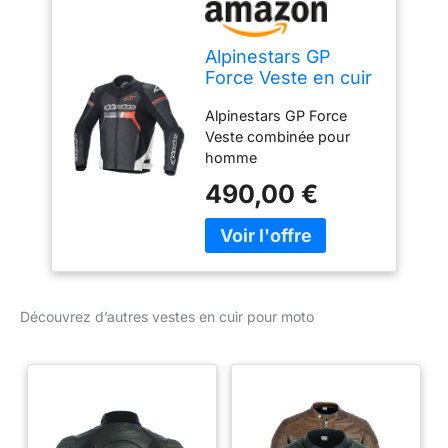
Alpinestars GP
Force Veste en cuir
de moto,
Alpinestars GP Force
schwarz/rot/weiß,
Veste combinée pour
52
homme
(noir/blanc/rouge) 52
490,00 €
COAT Alpinestars
Black/Red/White
Découvrez d’autres vestes en cuir pour moto