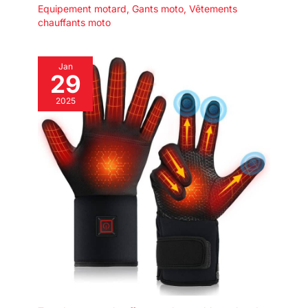
Equipement motard
,
Gants moto
,
Vêtements
chauffants moto
Jan
29
2025