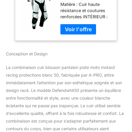
Matière : Cuir haute
Racing Protections
résistance et coutures
blanc 50
renforcées INTÉRIEUR :
maille antibactérienne
amovible et lavable.
Protections CE
amovibles sur les
épaules, les coudes et
les genoux, poche de
Conception et Design
renfort au dos. Article
neuf et de haute qualité.
La combinaison cuir blouson pantalon piste moto motard
Curseurs amovibles.
racing protections blanc 50, fabriquée par A-PRO, attire
IMPORTANT Consultez la
immédiatement l’attention par son esthétique soignée et son
taille avant d'acheter.
design racé. Le modèle Defendwhit50 présente un équilibre
entre fonctionnalité et style, avec une couleur blanche
éclatante qui ne passe pas inaperçue. Le cuir utilisé semble
d’excellente qualité, offrant à la fois robustesse et confort. La
combinaison est conçue pour s’adapter parfaitement aux
contours du corps, bien que certains utilisateurs aient