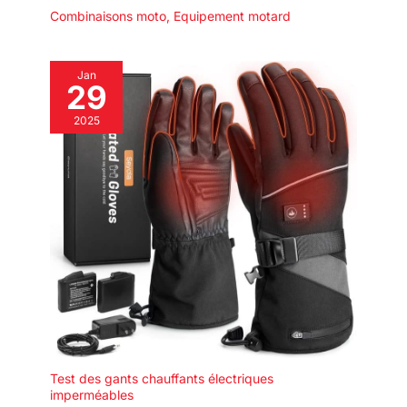
Combinaisons moto
,
Equipement motard
Jan
29
2025
Test des gants chauffants électriques
imperméables