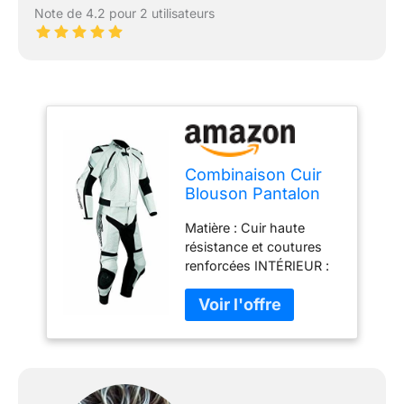
Note de 4.2 pour 2 utilisateurs
Combinaison Cuir
Blouson Pantalon
Piste Moto Motard
Matière : Cuir haute
Racing Protections
résistance et coutures
blanc 50
renforcées INTÉRIEUR :
maille antibactérienne
amovible et lavable.
Protections CE
amovibles sur les
épaules, les coudes et
les genoux, poche de
renfort au dos. Article