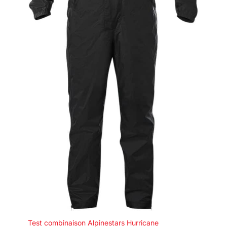
Test combinaison Alpinestars Hurricane