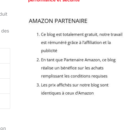
duit
t des
Son