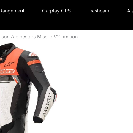
Rangement
Carplay GPS
Dashcam
Al
ison Alpinestars Missile V2 Ignition