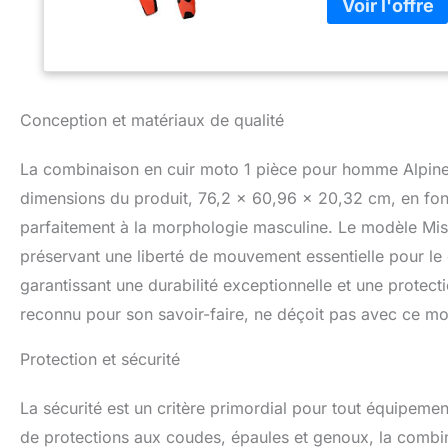
Flex Race pour un
et genoux hautem
panneaux structur
des performances 
supérieure à la d
légers. Une coupe
Conception et matériaux de qualité
course, cette com
d’airbag Tech-Air
La combinaison en cuir moto 1 pièce pour homme Alpinest
téléchargement. G
inspirée de la co
dimensions du produit, 76,2 x 60,96 x 20,32 cm, en fon
zone de l’assise 
parfaitement à la morphologie masculine. Le modèle Miss
une résistance opt
préservant une liberté de mouvement essentielle pour le c
exceptionnel de la
et offre une couv
garantissant une durabilité exceptionnelle et une protecti
zones clés.
reconnu pour son savoir-faire, ne déçoit pas avec ce mo
Protection et sécurité
La sécurité est un critère primordial pour tout équipeme
de protections aux coudes, épaules et genoux, la combin