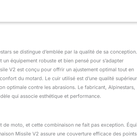
e résistance optimale aux chocs. Coupe de course - corps, bras
ent pré-courbés pour des performances améliorées. Les
els innovants MATRYX sur l’abdomen et la bosse arrière offrent
paramétriques pour la ventilation et une résistance mécanique
échirure et à l’abrasion tout en étant extrêmement minces et
 conçue pour offrir le plus haut niveau de protection active en
binaison est prête pour Tech-Air et peut accueillir le système
 5, avec un nouvel algorithme de course disponible en
ars se distingue d’emblée par la qualité de sa conception
raphisme « Ignition » dédié pour une esthétique saisissante
urse. Cuir bovin de qualité supérieure avec deux couches dans la
t un équipement robuste et bien pensé pour s’adapter
pour une résistance supérieure à l’abrasion. L’armure DFS offre
ile V2 est conçu pour offrir un ajustement optimal tout en
imale aux chocs et à l’abrasion, et offre un contrôle
onfort du motard. Le cuir utilisé est d’une qualité supérieur
 friction. L’armure interne GP-R est souple pour plus de confort
erture étendue pour une protection supplémentaire dans les
on optimale contre les abrasions. Le fabricant, Alpinestars,
dèle qui associe esthétique et performance.
nt de moto, et cette combinaison ne fait pas exception. Équ
aison Missile V2 assure une couverture efficace des points