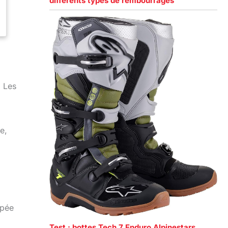
différents types de rembourrages
. Les
e,
ipée
Test : bottes Tech 7 Enduro Alpinestars