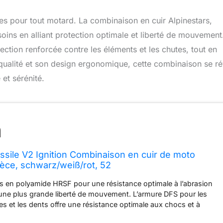
es pour tout motard. La combinaison en cuir Alpinestars,
ns en alliant protection optimale et liberté de mouvement
tection renforcée contre les éléments et les chutes, tout en
e qualité et son design ergonomique, cette combinaison se ré
 et sérénité.
issile V2 Ignition Combinaison en cuir de moto
ièce, schwarz/weiß/rot, 52
es en polyamide HRSF pour une résistance optimale à l’abrasion
une plus grande liberté de mouvement. L’armure DFS pour les
es et les dents offre une résistance optimale aux chocs et à
re un contrôle exceptionnel de la friction. Armure de hanche Bio-