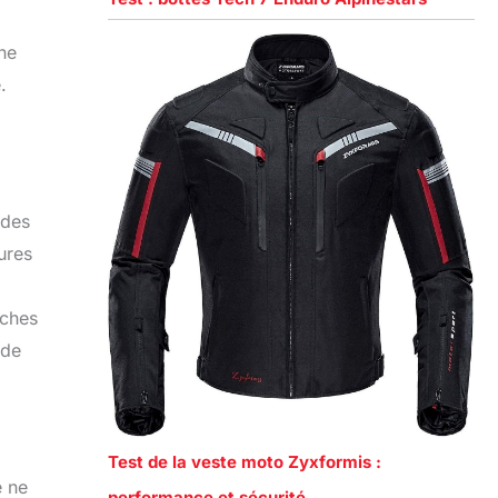
ne
.
 des
ures
oches
 de
Test de la veste moto Zyxformis :
e ne
performance et sécurité