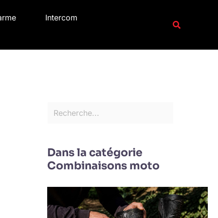
R
arme
Intercom
e
Recherche
c
h
e
r
c
h
e
r
Dans la catégorie
Combinaisons moto