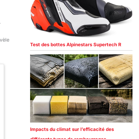
.
vèle
Test des bottes Alpinestars Supertech R
Impacts du climat sur l’efficacité des