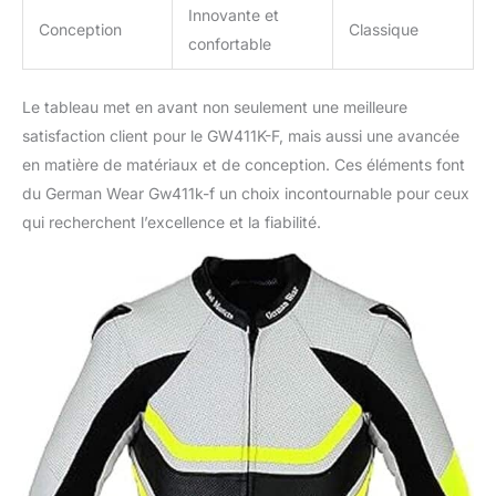
Innovante et
Conception
Classique
confortable
Le tableau met en avant non seulement une meilleure
satisfaction client pour le GW411K-F, mais aussi une avancée
en matière de matériaux et de conception. Ces éléments font
du German Wear Gw411k-f un choix incontournable pour ceux
qui recherchent l’excellence et la fiabilité.