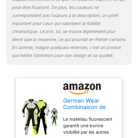
peut être frustrant. De plus, les couleurs ne
correspondent pas toujours à la description, un point
important pour ceux qui valorisent la fidélité
chromatique. Le prix, lui, se trouve légèrement plus
élevé que la moyenne, ce qui pourrait en freiner certains.
En somme, malgré quelques réserves, c’est un produit
qui mérite l’attention pour son design et sa qualité.
German Wear
Combinaison de
moto fluorescente
Le matériau fluorescent
en cuir de vachette
garantit une bonne
véritable, taille :
visibilité par les autres
58/3XL, couleur :