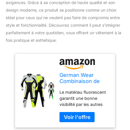
exigences. Grâce à sa conception de haute qualité et son
design moderne, ce produit se positionne comme un choix
idéal pour ceux qui ne veulent pas faire de compromis entre
style et fonctionnalité. Découvrez comment il peut s’intégrer
parfaitement à votre quotidien, vous offrant un vêtement à la
fois pratique et esthétique.
German Wear
Combinaison de
moto fluorescente
Le matériau fluorescent
en cuir de vachette
garantit une bonne
véritable, taille :
visibilité par les autres
58/3XL, couleur :
usagers de la route
jaune
Protections sur les deux
tibias et avant-bras pour
une protection complète