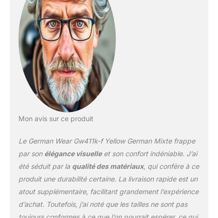
ouvertes en bas grâce à
une fermeture éclair,
pratique pour les bottes
de moto Les manches
peuvent être légèrement
ouvertes grâce à une
fermeture éclair, pratique
pour les gants
Genouillères amovibles
et interchangeables
Mon avis sur ce produit
Le German Wear Gw411k-f Yellow German Mixte frappe
par son
élégance visuelle
et son confort indéniable. J’ai
été séduit par la
qualité des matériaux
, qui confère à ce
produit une durabilité certaine. La livraison rapide est un
atout supplémentaire, facilitant grandement l’expérience
d’achat. Toutefois, j’ai noté que les tailles ne sont pas
toujours conformes à ce que l’on pourrait espérer, ce qui