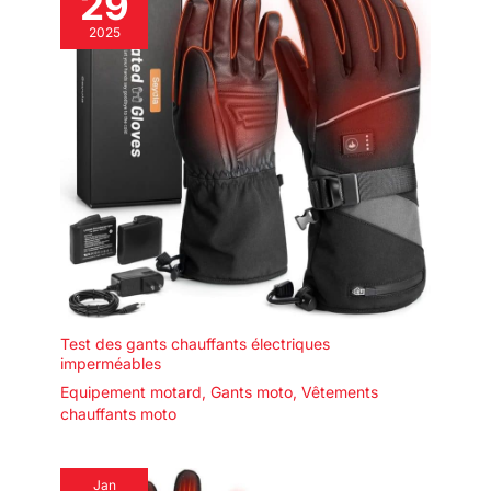
29
2025
Test des gants chauffants électriques
imperméables
Equipement motard
,
Gants moto
,
Vêtements
chauffants moto
Jan