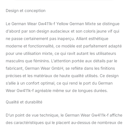
La bosse dorsale protège
Design et conception
la tête et le cou contre
les étirements excessifs
Les jambes du pantalon
Le German Wear Gw411k-f Yellow German Mixte se distingue
peuvent être légèrement
d’abord par son design audacieux et son coloris jaune vif qui
ouvertes en bas grâce à
ne passe certainement pas inaperçu. Alliant esthétique
une fermeture éclair,
moderne et fonctionnalité, ce modèle est parfaitement adapté
pratique pour les bottes
de moto Les manches
pour une utilisation mixte, ce qui ravit autant les utilisateurs
peuvent être légèrement
masculins que féminins. L’attention portée aux détails par le
ouvertes grâce à une
fabricant, German Wear GmbH, se reflète dans les finitions
fermeture éclair, pratique
précises et les matériaux de haute qualité utilisés. Ce design
pour les gants
Genouillères amovibles
s’allie à un confort optimal, ce qui rend le port du German
et interchangeables
Wear Gw411k-f agréable même sur de longues durées.
Qualité et durabilité
D’un point de vue technique, le German Wear Gw411k-f affiche
des caractéristiques qui le placent au-dessus de nombreux de