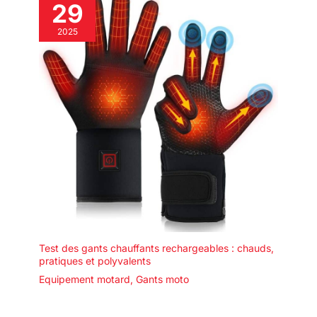
29
2025
Test des gants chauffants rechargeables : chauds,
pratiques et polyvalents
Equipement motard
,
Gants moto