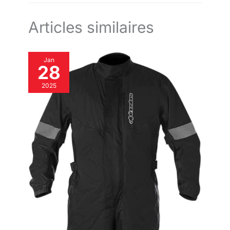
garde-robe. Manteaux Mid-
longs:Nos vestes d'hiver sont
disponibles en camel, noir,
Articles similaires
beige et gris,bourgogne options
pour répondre aux besoins de
différentes occasions et
préférences personnelles. Le
Jan
lavage à la main est
28
recommandé,laver
délicatement, éviter de frotter
vigoureusement, poser à plat ou
2025
suspendre dans un endroit frais
et ventilé lors du séchage afin
de conserver la forme originale
des manteaux pour femmes.