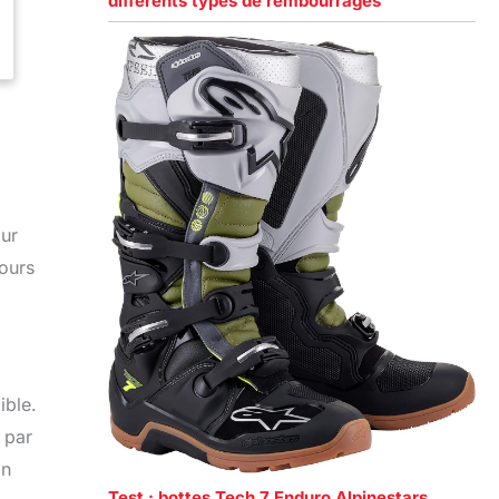
différents types de rembourrages
our
tours
ible.
 par
on
Test : bottes Tech 7 Enduro Alpinestars