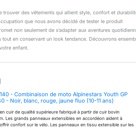
 trouver des vêtements qui allient style, confort et durabilit
occupation que nous avons décidé de tester le produit
promet non seulement de s’adapter aux aventures quotidien
mps tout en conservant un look tendance. Découvrons ensembl
votre enfant.
140 - Combinaison de moto Alpinestars Youth GP
40 - Noir, blanc, rouge, jaune fluo (10-11 ans)
en cuir de qualité supérieure fabriqué à partir de cuir bovin
mm. Les grands panneaux extensibles en accordéon aident à
ffrir confort sur le vélo. Les panneaux en tissu extensible sur les
mbe et la poitrine améliorent encore l'ajustement et la sensation.