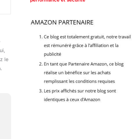
e
ui,
z le
.