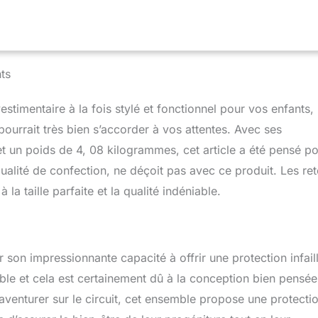
onomique, sculptée pour une meilleure circulation de l'air et des
aute vitesse. Manches et jambes pré-incurvées.
ts
stimentaire à la fois stylé et fonctionnel pour vos enfants,
pourrait très bien s’accorder à vos attentes. Avec ses
 un poids de 4, 08 kilogrammes, cet article a été pensé p
qualité de confection, ne déçoit pas avec ce produit. Les re
a taille parfaite et la qualité indéniable.
 son impressionnante capacité à offrir une protection infaill
able et cela est certainement dû à la conception bien pensée
aventurer sur le circuit, cet ensemble propose une protecti