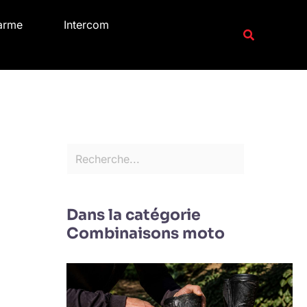
R
arme
Intercom
e
Recherche
c
h
e
r
c
h
e
r
Dans la catégorie
Combinaisons moto