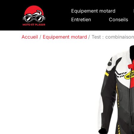
Aller
Equipement motard
au
Entretien
Conseils
contenu
Accueil
Equipement motard
Test : combinaison