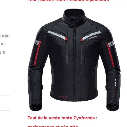
logie
ant
e à
Test de la veste moto Zyxformis :
performance et sécurité