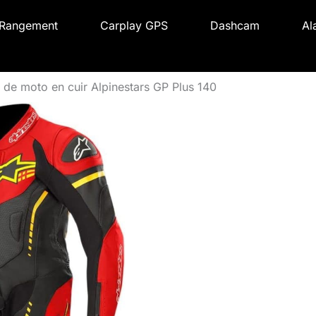
Rangement
Carplay GPS
Dashcam
Al
 de moto en cuir Alpinestars GP Plus 140