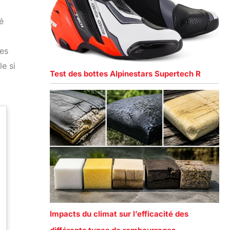
é
nes
e si
Test des bottes Alpinestars Supertech R
Impacts du climat sur l’efficacité des