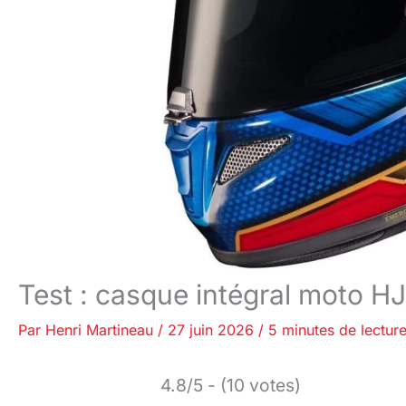
Test : casque intégral moto
Par
Henri Martineau
/
27 juin 2026
/
5 minutes de lectur
4.8/5 - (10 votes)