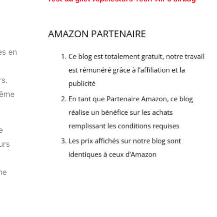
es en
rs.
même
e
urs
ne