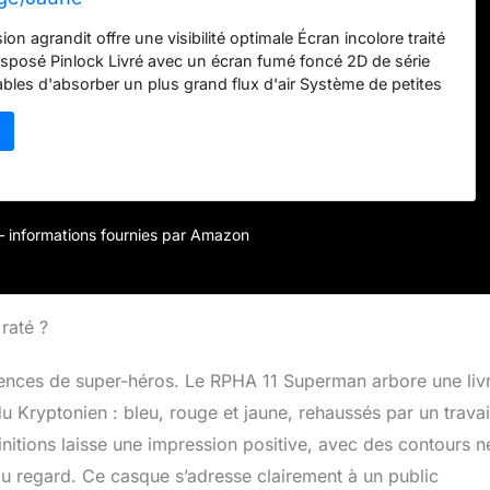
on agrandit offre une visibilité optimale Écran incolore traité
isposé Pinlock Livré avec un écran fumé foncé 2D de série
ables d'absorber un plus grand flux d'air Système de petites
 possibilité de régler jusqu'à 7 positions différentes
R-PHA-11_SUP-MC21_XL included_components: Casque de
r – informations fournies par Amazon
 raté ?
icences de super-héros. Le RPHA 11 Superman arbore une liv
 Kryptonien : bleu, rouge et jaune, rehaussés par un travai
nitions laisse une impression positive, avec des contours n
 du regard. Ce casque s’adresse clairement à un public