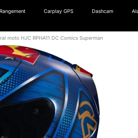
Rangement
Carplay GPS
Dashcam
Al
tégral moto HJC RPHA11 DC Comics Superman