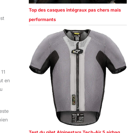
Top des casques intégraux pas chers mais
st
performants
 11
ut en
au
este
bien
Test du gilet Alpinestars Tech-Air 5 airbag