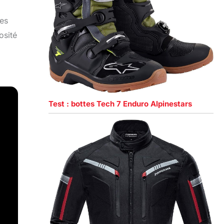
les
osité
Test : bottes Tech 7 Enduro Alpinestars