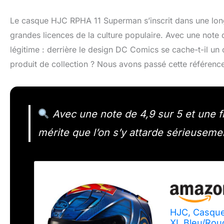
Le casque HJC RPHA 11 Superman s’inscrit dans une longue
grandes licences de la culture populaire. Avec une note 
légitime : derrière le design DC Comics se cache-t-il un 
produit de collection ? Nous avons passé cette référence
Avec une note de 4,9 sur 5 et une 
mérite que l’on s’y attarde sérieuseme
HJC, Casque
XL Bleu/Rou