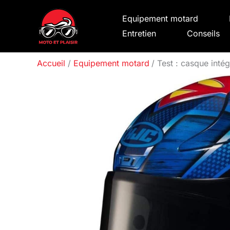
Aller
Equipement motard
au
Entretien
Conseils
contenu
Accueil
Equipement motard
Test : casque in