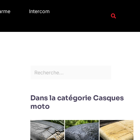
R
arme
Intercom
e
Recherche
c
h
e
r
c
h
e
r
Dans la catégorie Casques
moto