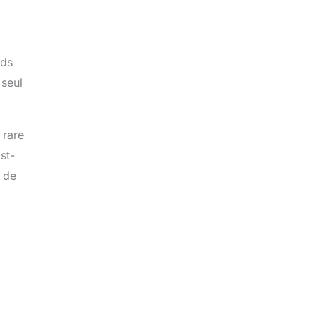
ids
 seul
 rare
st-
u de