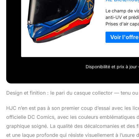
Le champ de visi
anti-UV et préd
Prises d'air cap
roues donnant la
part_number: 
moto
Disponibilité et prix à jou
Design et finition : le pari du casque collector — tenu ou
HJC n’en est pas à son premier coup d’essai avec les l
officielle DC Comics, avec les couleurs emblématiques du
graphique soigné. La qualité des décalcomanies et des fi
et une laque profonde qui résiste visuellement à l’usure