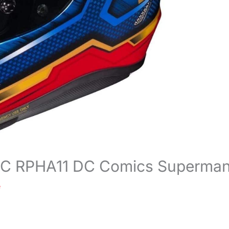
 HJC RPHA11 DC Comics Superma
e