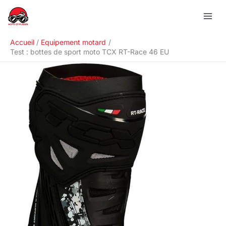
Aller
R
au
e
contenu
c
Accueil
Equipement motard
h
Test : bottes de sport moto TCX RT-Race 46 EU
e
r
c
h
e
r