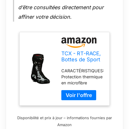
résistant à l'usure;
d’être consultées directement pour
Plaque tibia
affiner votre décision.
ergonomique en
polyuréthane avec
entrées d'air; Sliders
sur le bout et le talon
en polyuréthane
remplaçable et
TCX - RT-RACE,
résistant à l'abrasion
Bottes de Sport
TEMPÉRATURE:
pour Moto, avec
Doublure Air Tech en
CARACTÉRISTIQUES:
Protections,
mesh respirant
Protection thermique
Homme,
en microfibre
Noir/Blanc/Gris,
résistante à
46
l'abrasion pour une
meilleure adhérence;
semelle légère en
caoutchouc pour une
Disponibilité et prix à jour – informations fournies par
adhérence optimale
Amazon
sur les sentiers;