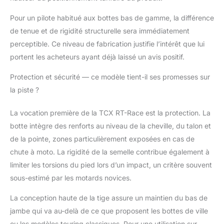
Control System pour
réduire le risque
Pour un pilote habitué aux bottes bas de gamme, la différence
d’extension excessive
de tenue et de rigidité structurelle sera immédiatement
de l'articulation de la
perceptible. Ce niveau de fabrication justifie l’intérêt que lui
cheville; Contrefort
portent les acheteurs ayant déjà laissé un avis positif.
ergonomique en
polyuréthane avec
Protection et sécurité — ce modèle tient-il ses promesses sur
slider latéral en
la piste ?
magnésium
remplaçable et
résistant à l'usure;
La vocation première de la TCX RT-Race est la protection. La
Plaque tibia
botte intègre des renforts au niveau de la cheville, du talon et
ergonomique en
de la pointe, zones particulièrement exposées en cas de
polyuréthane avec
chute à moto. La rigidité de la semelle contribue également à
entrées d'air; Sliders
sur le bout et le talon
limiter les torsions du pied lors d’un impact, un critère souvent
en polyuréthane
sous-estimé par les motards novices.
remplaçable et
résistant à l'abrasion
La conception haute de la tige assure un maintien du bas de
TEMPÉRATURE:
jambe qui va au-delà de ce que proposent les bottes de ville
Doublure Air Tech en
ou les modèles touring classiques. Pour une utilisation sur