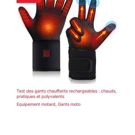
Test des gants chauffants rechargeables : chauds,
pratiques et polyvalents
Equipement motard
,
Gants moto