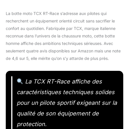
La botte moto TCX RT-Race s’adresse aux pilotes qui
recherchent un équipement orienté circuit sans sacrifier le
confort au quotidien. Fabriquée par TCX, marque italienne
reconnue dans l’univers de la chaussure moto, cette botte
homme affiche des ambitions techniques sérieuses. Avec
seulement quatre avis disponibles sur Amazon mais une note
de 4,6 sur 5, elle mérite qu’on s’y attarde de plus près.
La TCX RT-Race affiche des
caractéristiques techniques solides
pour un pilote sportif exigeant sur la
qualité de son équipement de
protection.