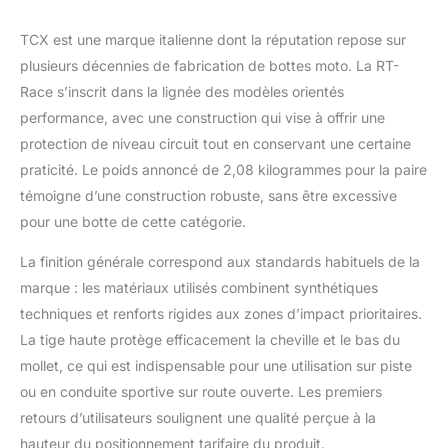
grande vitesse;
TCX est une marque italienne dont la réputation repose sur
protection TPU dans la
zone de la pédale de
plusieurs décennies de fabrication de bottes moto. La RT-
changement de
Race s’inscrit dans la lignée des modèles orientés
vitesse. ERGONOMIE:
performance, avec une construction qui vise à offrir une
Système de laçage
protection de niveau circuit tout en conservant une certaine
Fasten Fit Control
(FFC) pour une
praticité. Le poids annoncé de 2,08 kilogrammes pour la paire
conduite plus précise;
témoigne d’une construction robuste, sans être excessive
Boucle en aluminium
pour une botte de cette catégorie.
micro-ajustable;
Fermeture sur le côté
La finition générale correspond aux standards habituels de la
avec zip élastique et
marque : les matériaux utilisés combinent synthétiques
panneau élastique
techniques et renforts rigides aux zones d’impact prioritaires.
MATÉRIAUX
PRINCIPAUX: Partie
La tige haute protège efficacement la cheville et le bas du
supérieure en
mollet, ce qui est indispensable pour une utilisation sur piste
microfibre
ou en conduite sportive sur route ouverte. Les premiers
PERFORMANCE
retours d’utilisateurs soulignent une qualité perçue à la
SHOCK: Système anti-
torsion Double Flex
hauteur du positionnement tarifaire du produit.