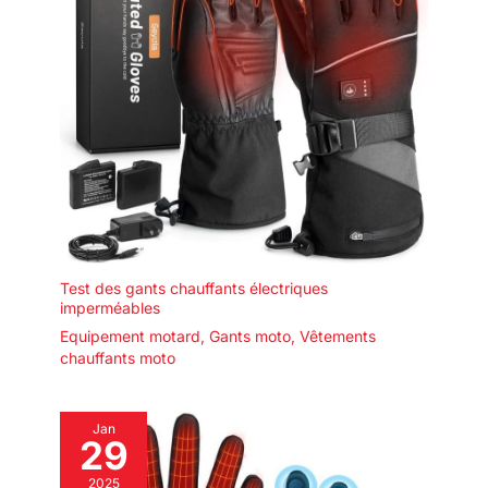
Test des gants chauffants électriques
imperméables
Equipement motard
,
Gants moto
,
Vêtements
chauffants moto
Jan
29
2025