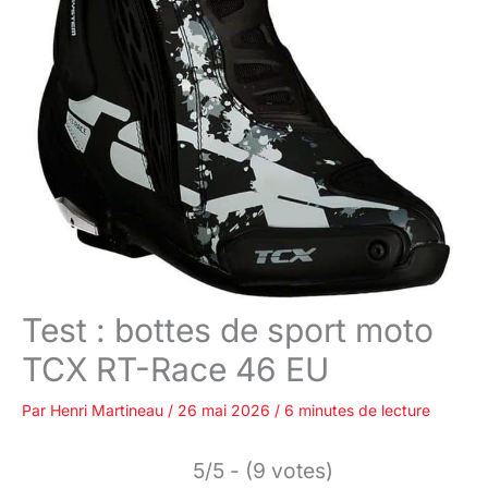
Test : bottes de sport moto
TCX RT-Race 46 EU
Par
Henri Martineau
/
26 mai 2026
/
6 minutes de lecture
5/5 - (9 votes)