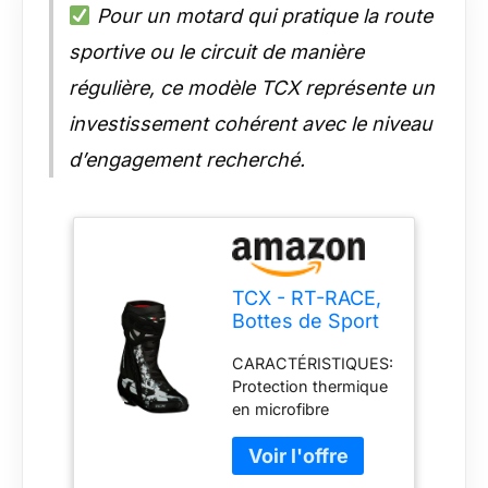
Pour un motard qui pratique la route
sportive ou le circuit de manière
régulière, ce modèle TCX représente un
investissement cohérent avec le niveau
d’engagement recherché.
TCX - RT-RACE,
Bottes de Sport
pour Moto, avec
CARACTÉRISTIQUES:
Protections,
Protection thermique
Homme,
en microfibre
Noir/Blanc/Gris,
résistante à
46
l'abrasion pour une
meilleure adhérence;