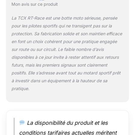
ajustable; Fermeture
Mon avis sur ce produit
sur le côté avec zip
élastique et panneau
La TCX RT-Race est une botte moto sérieuse, pensée
élastique
pour les pilotes sportifs qui ne transigent pas sur la
MATÉRIAUX
PRINCIPAUX: Partie
protection. Sa fabrication solide et son maintien efficace
supérieure en
en font un choix cohérent pour une pratique engagée
microfibre
sur route ou sur circuit. Le faible nombre d’avis
PERFORMANCE
disponibles à ce jour invite à rester attentif aux retours
SHOCK: Système
anti-torsion Double
futurs, mais les premiers signaux sont clairement
Flex Control System
positifs. Elle s’adresse avant tout au motard sportif prêt
pour réduire le risque
à investir dans un équipement à la hauteur de sa
d’extension
pratique.
excessive de
l'articulation de la
cheville; Contrefort
ergonomique en
polyuréthane avec
slider latéral en
La disponibilité du produit et les
magnésium
conditions tarifaires actuelles méritent
remplaçable et