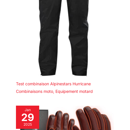
Test combinaison Alpinestars Hurricane
Combinaisons moto
,
Equipement motard
Jan
29
2025