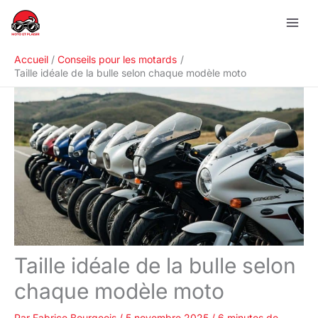
Aller
R
au
e
contenu
c
Accueil
Conseils pour les motards
h
Taille idéale de la bulle selon chaque modèle moto
e
r
c
h
e
r
Taille idéale de la bulle selon
chaque modèle moto
Par
Fabrice Bourgeois
/
5 novembre 2025
/
6 minutes de