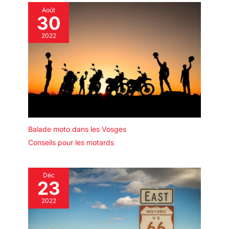
Août
30
2022
Balade moto dans les Vosges
Conseils pour les motards
Déc
23
2022