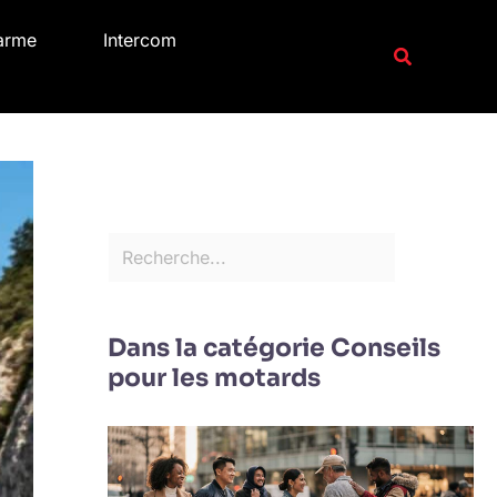
R
arme
Intercom
e
Recherche
c
h
e
r
c
h
e
r
Dans la catégorie Conseils
pour les motards