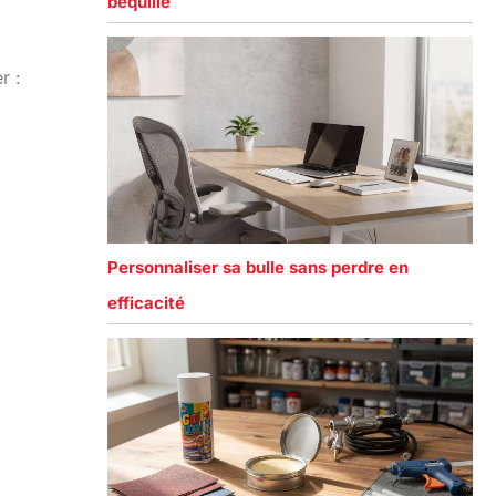
béquille
r :
Personnaliser sa bulle sans perdre en
efficacité