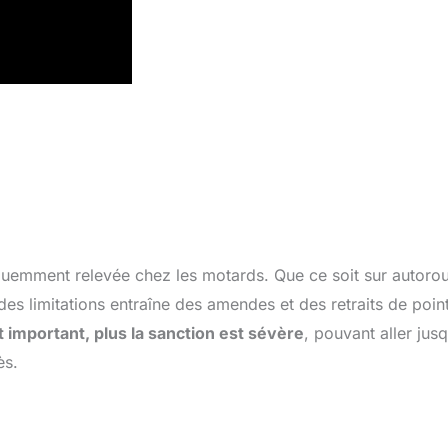
réquemment relevée chez les motards. Que ce soit sur autorou
es limitations entraîne des amendes et des retraits de poin
st important, plus la sanction est sévère
, pouvant aller jusq
ès.