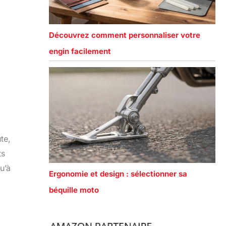
Découvrez comment personnaliser votre
engin facilement
te,
ts
u’à
Ergonomie et design : sélectionner sa
béquille moto