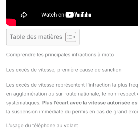
Table des matières
Comprendre les principales infractions à moto
Les excès de vitesse, première cause de sanction
Les excès de vitesse représentent l’infraction la plus f
en agglomération ou sur route nationale, le non-respect d
systématiques.
Plus l’écart avec la vitesse autorisée e
la suspension immédiate du permis en cas de grand exc
L’usage du téléphone au volant