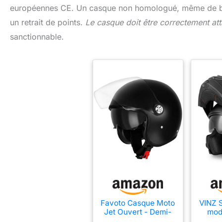
européennes CE. Un casque non homologué, même de bo
un retrait de points.
Le casque doit être correctement at
sanctionnable.
Favoto Casque Moto
VINZ 
Jet Ouvert - Demi-
mod
Casque Scooter
visi