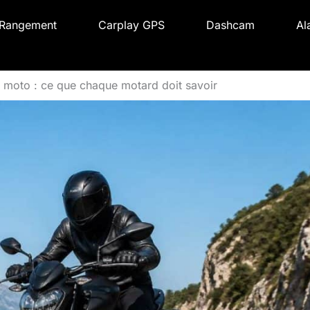
Rangement
Carplay GPS
Dashcam
Al
à moto : ce que chaque motard doit savoir