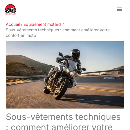
Aller
R
au
e
contenu
c
Accueil
Equipement motard
h
Sous-vêtements techniques : comment améliorer votre
confort en moto
e
r
c
h
e
r
Sous-vêtements techniques
: comment améliorer votre