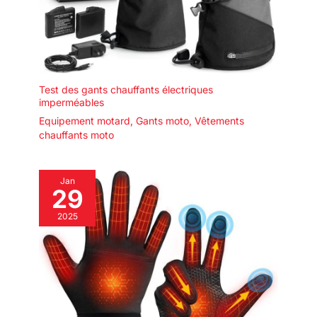
Test des gants chauffants électriques
imperméables
Equipement motard
,
Gants moto
,
Vêtements
chauffants moto
Jan
29
2025