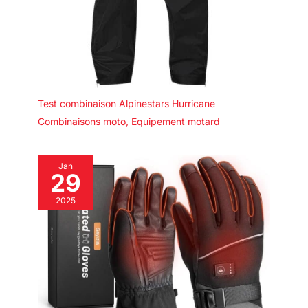
Test combinaison Alpinestars Hurricane
Combinaisons moto
,
Equipement motard
Jan
29
2025