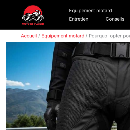
Aller
Equipement motard
au
Entretien
Conseils
contenu
Accueil
Equipement motard
Pourquoi opter pou