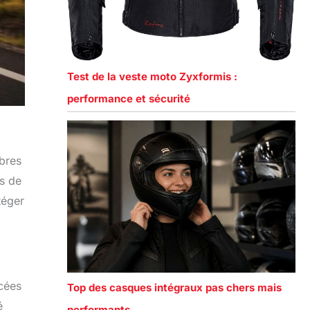
Test de la veste moto Zyxformis :
performance et sécurité
ibres
es de
téger
acées
Top des casques intégraux pas chers mais
é
performants