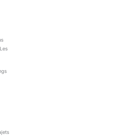
us
 Les
ongs
ajets