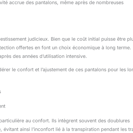
ngévité accrue des pantalons, même après de nombreuses
GENOUX & HANCHES –
UTILISATION FLEXIBLE:
Équipé d’inserts amovibles
au niveau des genoux et
des hanches, ce pantalon
peut être facilement
adapté selon vos besoins.
stissement judicieux. Bien que le coût initial puisse être pl
Les inserts peuvent être
retirés pour un usage
protection offertes en font un choix économique à long terme.
quotidien plus décontracté
près des années d’utilisation intensive.
et confortable. STYLE
MODERNE & PRATIQUE
AU QUOTIDIEN: Avec sa
idérer le confort et l’ajustement de ces pantalons pour les l
coupe ajustée et son
design inspiré du jean
classique, ce pantalon
combine style et praticité.
s
Les poches avant, arrière
et latérales permettent de
garder vos essentiels à
ent
portée de main. DESIGN
MULTI-POCHES
articulière au confort. Ils intègrent souvent des doublures
PRATIQUE POUR LE
QUOTIDIEN: Doté de
évitant ainsi l’inconfort lié à la transpiration pendant les tr
plusieurs poches