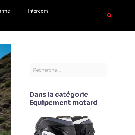
R
arme
Intercom
e
Recherche
c
h
e
r
c
h
e
r
Dans la catégorie
Equipement motard