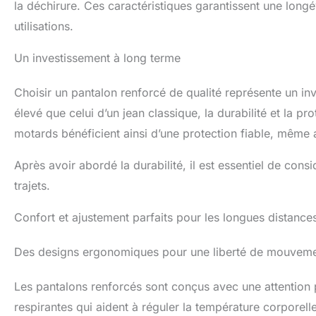
la déchirure. Ces caractéristiques garantissent une lo
poches intérieures pour
les coussinets des
utilisations.
hanches. Les pantalons de
moto pour femmes avec
Un investissement à long terme
plusieurs poches peuvent
être entièrement rangés
pour des objets
Choisir un pantalon renforcé de qualité représente un inve
personnels tels que des
téléphones portables et
élevé que celui d’un jean classique, la durabilité et la 
des portefeuilles. Des
motards bénéficient ainsi d’une protection fiable, même a
éléments de mode
élégants vous font
paraître plus jeune et plus
Après avoir abordé la durabilité, il est essentiel de cons
belle. 🏍 ARMURE
DÉTACHABLE : Pantalon
trajets.
de moto avec 4
genouillères et hanches.
Confort et ajustement parfaits pour les longues distance
La protection semi-
circulaire de la position du
genou permet de mieux
Des designs ergonomiques pour une liberté de mouvem
protéger le genou en cas
de chute. Le caoutchouc
Les pantalons renforcés sont conçus avec une attention p
souple de la hanche a une
forte élasticité et une
respirantes qui aident à réguler la température corporelle, 
protection anti-chute