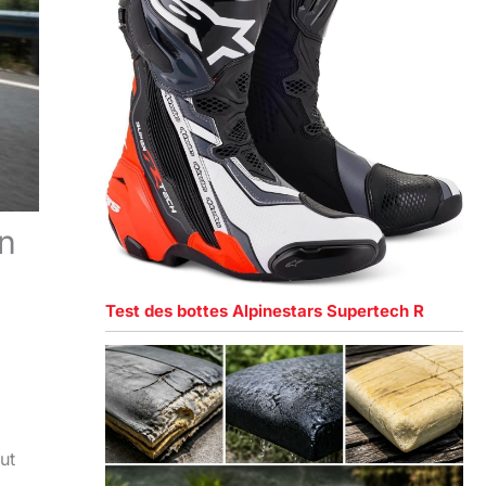
en
Test des bottes Alpinestars Supertech R
ut