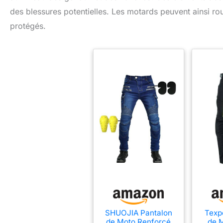
des blessures potentielles. Les motards peuvent ainsi roul
protégés.
SHUOJIA Pantalon
Texp
de Moto Renforcé
de 