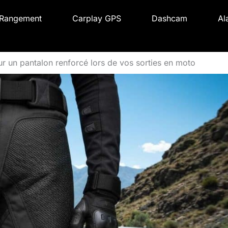
Rangement
Carplay GPS
Dashcam
Al
r un pantalon renforcé lors de vos sorties en moto