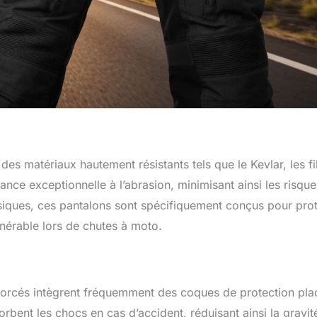
s matériaux hautement résistants tels que le Kevlar, les f
ance exceptionnelle à l’abrasion, minimisant ainsi les risqu
ssiques, ces pantalons sont spécifiquement conçus pour pro
nérable lors de chutes à moto.
enforcés intègrent fréquemment des coques de protection pl
bent les chocs en cas d’accident, réduisant ainsi la gravit