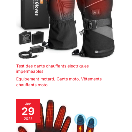
Test des gants chauffants électriques
imperméables
Equipement motard
,
Gants moto
,
Vêtements
chauffants moto
Jan
29
2025