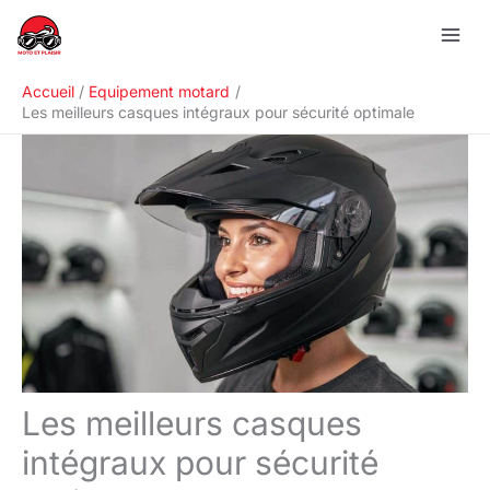
Aller
R
au
e
contenu
c
Accueil
Equipement motard
h
Les meilleurs casques intégraux pour sécurité optimale
e
r
c
h
e
r
Les meilleurs casques
intégraux pour sécurité