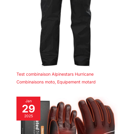
Test combinaison Alpinestars Hurricane
Combinaisons moto
,
Equipement motard
Jan
29
2025