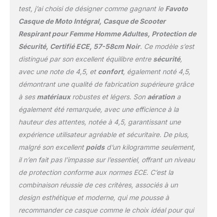
Les trous d'aération sur
l’ABS soit très élégant.
test, j’ai choisi de désigner comme gagnant le
Favoto
le dessus et autour de la
Casque de Moto Intégral, Casque de Scooter
bouche permettent à l'air
de circuler et de vous
Respirant pour Femme Homme Adultes, Protection de
garder au frais lorsque
Sécurité, Certifié ECE, 57-58cm Noir
. Ce modèle s’est
vous roulez. Il peut
distingué par son excellent équilibre entre
sécurité
,
également être fermé à
avec une note de 4,5, et
confort
, également noté 4,5,
tout moment pour
réduire la résistance au
démontrant une qualité de fabrication supérieure grâce
vent et le bruit de la
à ses
matériaux
robustes et légers. Son
aération
a
route. Doublure Lavable -
également été remarquée, avec une efficience à la
Le rembourrage intérieur
hauteur des attentes, notée à 4,5, garantissant une
est amovible et lavable.
Vous pouvez donc
expérience utilisateur agréable et sécuritaire. De plus,
nettoyer la doublure
malgré son excellent
poids
d’un kilogramme seulement,
régulièrement pour la
il n’en fait pas l’impasse sur l’essentiel, offrant un niveau
garder propre et
de protection conforme aux normes ECE. C’est la
hygiénique.
combinaison réussie de ces critères, associés à un
design esthétique et moderne, qui me pousse à
recommander ce casque comme le choix idéal pour qui