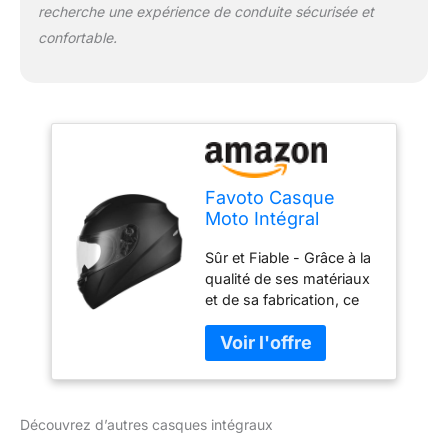
recherche une expérience de conduite sécurisée et
confortable.
Favoto Casque
Moto Intégral
Homme et Femme,
Sûr et Fiable - Grâce à la
Noir M (57-58cm)
qualité de ses matériaux
et de sa fabrication, ce
casque de moto répond
aux normes de sécurité
européennes strictes:
ECE 22.06. Le label ECE
garantit que le pilote peut
Découvrez d’autres casques intégraux
porter ce casque intégral
dans toute l'Europe.