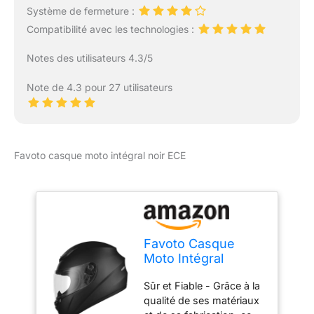
Système de fermeture :
de la conduite à une
vitesse élevée. Ne
Compatibilité avec les technologies :
comprend pas les
autocollants
Notes des utilisateurs 4.3/5
réfléchissants.
Note de 4.3 pour 27 utilisateurs
Favoto casque moto intégral noir ECE
Favoto Casque
Moto Intégral
Homme et Femme,
Sûr et Fiable - Grâce à la
Noir M (57-58cm)
qualité de ses matériaux