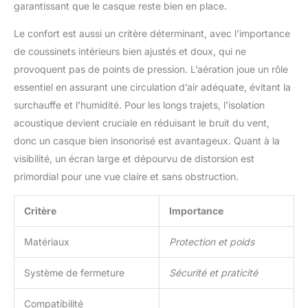
garantissant que le casque reste bien en place.
votre casque pendant de nombreuses années. Un autre
avantage non négligeable est que l’ABS confère au casque un
look élégant et moderne. DIFFÉRENTES TAILLES ET COULEURS
Le confort est aussi un critère déterminant, avec l’importance
– Ce casque convient aux hommes et aux femmes et est
disponible en plusieurs tailles. Vous pouvez déterminer votre
de coussinets intérieurs bien ajustés et doux, qui ne
taille en mesurant le tour de votre tête au niveau du front. Le
provoquent pas de points de pression. L’aération joue un rôle
VINZ Kennet est disponible dans les tailles suivantes (en cm) :
XS (53-54), S (55-56), M (57-58), L (59-60), XL (60-61) et XXL
essentiel en assurant une circulation d’air adéquate, évitant la
(61). La taille du casque se détermine facilement en mesurant
le périmètre crânien juste au-dessus des sourcils. Ce modèle
surchauffe et l’humidité. Pour les longs trajets, l’isolation
est disponible en plusieurs couleurs.
acoustique devient cruciale en réduisant le bruit du vent,
donc un casque bien insonorisé est avantageux. Quant à la
visibilité, un écran large et dépourvu de distorsion est
primordial pour une vue claire et sans obstruction.
Critère
Importance
Matériaux
Protection et poids
Système de fermeture
Sécurité et praticité
Compatibilité