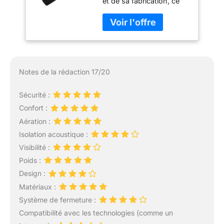
et de sa fabrication, ce
casque de moto répond
aux normes de sécurité
européennes strictes:
ECE 22.06. Le label ECE
garantit que le pilote peut
porter ce casque intégral
Notes de la rédaction 17/20
dans toute l'Europe.
Robuste et Durable - Le
Sécurité :
matériau EPS monobloc
est très solide, ce qui lui
Confort :
confère une excellente
Aération :
absorption des chocs et
Isolation acoustique :
une résistance aux
Visibilité :
chutes, réduisant
efficacement la force de
Poids :
l'impact et vous offrant la
Design :
sécurité la plus fiable.
Matériaux :
Léger et Confortable - Le
Système de fermeture :
casque est très léger et
peut être facilement
Compatibilité avec les technologies (comme un
ajusté à votre tête. Il est