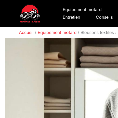
Aller
Equipement motard
au
Entretien
Conseils
contenu
Accueil
Equipement motard
Blousons textiles :