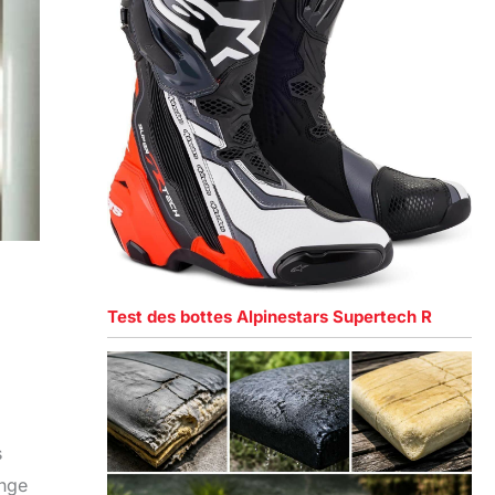
Test des bottes Alpinestars Supertech R
s
onge