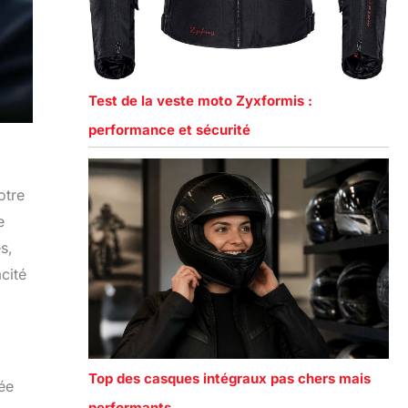
Test de la veste moto Zyxformis :
performance et sécurité
otre
e
s,
cité
Top des casques intégraux pas chers mais
dée
performants