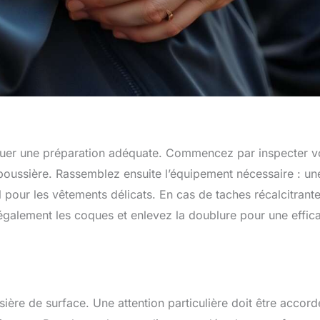
fectuer une préparation adéquate. Commencez par inspecter v
poussière. Rassemblez ensuite l’équipement nécessaire : un
l pour les vêtements délicats. En cas de taches récalcitrante
galement les coques et enlevez la doublure pour une effica
ussière de surface. Une attention particulière doit être accor