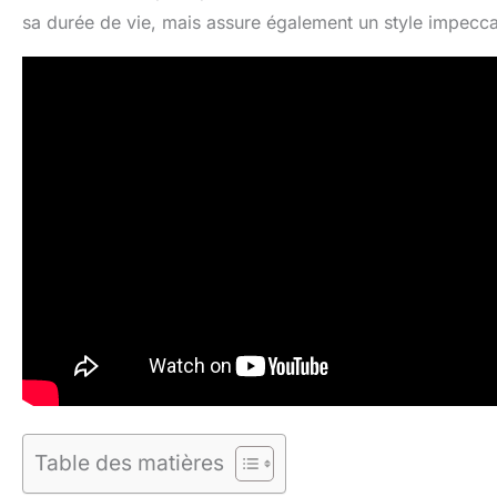
sa durée de vie, mais assure également un style impecca
Table des matières