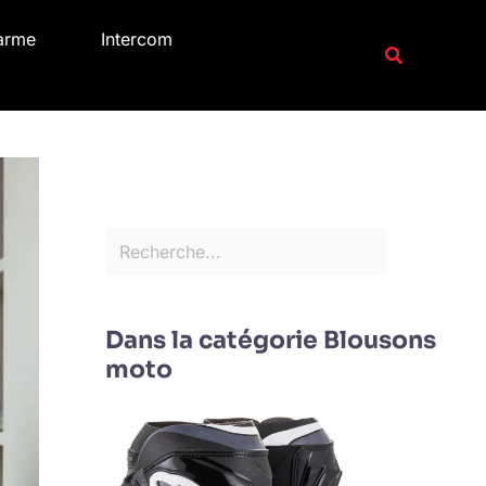
R
arme
Intercom
e
Recherche
c
h
e
r
c
h
e
r
Dans la catégorie Blousons
moto