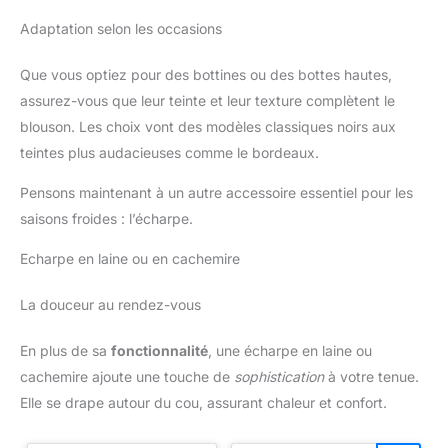
vêtements de mode quotidiens,
les voyages à la campagne, le
Adaptation selon les occasions
style cowboy de rue,
l’équitation, la moto, etc.
Que vous optiez pour des bottines ou des bottes hautes,
assurez-vous que leur teinte et leur texture complètent le
blouson. Les choix vont des modèles classiques noirs aux
teintes plus audacieuses comme le bordeaux.
Pensons maintenant à un autre accessoire essentiel pour les
saisons froides : l’écharpe.
Echarpe en laine ou en cachemire
La douceur au rendez-vous
En plus de sa
fonctionnalité
, une écharpe en laine ou
cachemire ajoute une touche de
sophistication
à votre tenue.
Elle se drape autour du cou, assurant chaleur et confort.