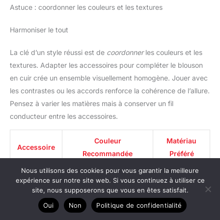
noce de cuir un cadeau parfait pour un anniversaire, la Saint-
Astuce : coordonner les couleurs et les textures
Valentin, Noël ou la fête des pères. Son design noir intemporel
transmet stabilité et attention, idéal pour offrir à un partenaire,
un père ou un ami
Harmoniser le tout
La clé d’un style réussi est de
coordonner
les couleurs et les
textures. Adapter les accessoires pour compléter le blouson
en cuir crée un ensemble visuellement homogène. Jouer avec
les contrastes ou les accords renforce la cohérence de l’allure.
Pensez à varier les matières mais à conserver un fil
conducteur entre les accessoires.
Couleur
Matériau
Accessoire
Recommandée
Préféré
Nous utilisons des cookies pour vous garantir la meilleure
Ceinture
Neutres (noir, marron)
Cuir
expérience sur notre site web. Si vous continuez à utiliser ce
site, nous supposerons que vous en êtes satisfait.
Gants
Coordonnés au blouson
Cuir
Oui
Non
Politique de confidentialité
Chapeau
Feutre, laine
Feutre