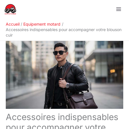
Aller
R
au
e
contenu
c
Accueil
Equipement motard
h
Accessoires indispensables pour accompagner votre blouson
cuir
e
r
c
h
e
r
Accessoires indispensables
pour accompagner votre