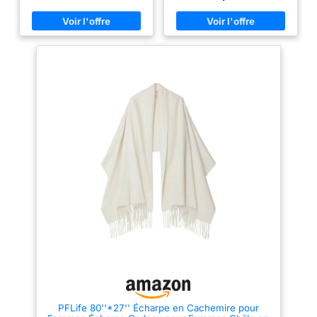
3.Polyvalent: Cette écharpe en
45% d'imitation cachemire. Il
cachemire polyvalente peut
est doux, ne démange pas et
s'adapter à toutes les occasions
offre un port super confortable
et toutes les saisons. Que ce
et chaud. Extrêmement doux,
soit comme une écharpe de tous
respirant, bonne absorption
les jours, un châle en cachemire
d'humidité et bon effet
délicat ou une couverture pour
d'isolation thermique, vous
envelopper votre maison, vous
pouvez donc le porter en hiver
pouvez améliorer n'importe
froid ou dans des pièces
quelle sensation globale sans
climatisées en été. Taille: Un
effort. 4.Cadeau réfléchi:
long grand châle et une
soigneusement emballé et bien
enveloppe de 200 cm (10 cm de
plié, idéal pour les couples, les
franges de chaque côté) x 70
amis, les mères, les filles ou les
cm (L X l) et pesant 300
épouses pour ajouter une
grammes, ce qui est un grand
touche d'élégance
foulard pour femme épais mais
supplémentaire à votre garde -
léger. Super confortable et
robe. 5.Conseils de lavage:
chaleureux. Il peut être utilisé
pour éviter d'endommager les
comme un châle pour une nuit
foulards, nous vous
fraîche en plein air. Écharpe
recommandons de vous laver
réversible : la conception de
doucement les mains à l'eau
couleur double face est l'un des
froide, puis de les saisir
points forts de cette écharpe, ce
soigneusement sans les tordre.
qui signifie que vous achetez
Laissez sécher à l'ombre et
une écharpe mais peut être
laissez - le plat. Évitez le
portée dans deux couleurs
blanchiment pour conserver ses
différentes. Des couleurs
couleurs vives.
simples et élégantes avec le
pompon populaire actuel, un
PFLife 80''*27'' Écharpe en Cachemire pour
savoir-faire exquis et excellent