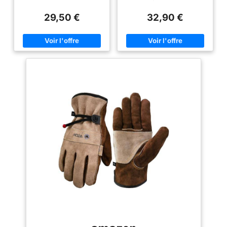
manipulation, ainsi qu'un
maniabilité, et un toucher doux
toucher doux et flexible, pour un
et souple, pour obtenir le plus
29,50 €
32,90 €
confort maximal. Il intègre des
grand confort. Comprend des
pièces de protection pour les
pièces de protection pour les
coutures et un élastique au
coutures et un élastique au
poignet pour un ajustement
poignet pour un ajustement
optimal. PROTECTION
optimal. Protection mécanique :
MÉCANIQUE : Résistance
résistance testée contre les
prouvée aux risques
risques mécaniques. Offre une
mécaniques. Offre une
protection contre l'abrasion, la
protection contre l'abrasion, les
perforation, les coupures et une
perforations, les coupures et les
résistance maximale contre les
déchirures. Parfaits comme
déchirures. Parfait comme
gants pour le jardin ou pour le
gants de jardin ou de chantier,
chantier, pour être protégé sans
pour être protégé sans renoncer
renoncer au confort.
au confort. Protection thermique
PROTECTION THERMIQUE :
: résistance testée contre les
Résistance testée aux
hautes températures. Ces gants
températures élevées. Ces
ne sont pas inflammables, et
gants ne sont pas inflammables
grâce à leur tissu en cuir épais,
et grâce à leur tissu en cuir
ils protègent vos mains contre
épais, ils protègent vos mains
la chaleur par contact. Parfait
de la chaleur du contact. Parfait
pour le travail en atelier ou pour
pour les travaux en atelier ou
manipuler des matériaux avec
pour la manipulation de
des températures dangereuses
matériaux dont les températures
pour la peau. Utilisations
sont dangereuses pour la peau.
recommandées : gants en cuir
UTILISATIONS
conçus pour une utilisation dans
RECOMMANDÉES : Gants en
l'industrie, l'agriculture, le
cuir conçus pour être utilisés
jardinage et la construction. Ils