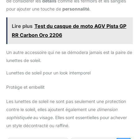
de considérer les
détails
comme les fermoirs et les sangles
travail, voyages ou vacances. Il vous permet de garder les
mains libres.
pour ajouter une touche de
personnalité
.
Lire plus
Test du casque de moto AGV Pista GP
RR Carbon Oro 2206
Un autre accessoire qui ne se démodera jamais est la paire de
lunettes de soleil.
Lunettes de soleil pour un look intemporel
Protège et embellit
Les lunettes de soleil ne sont pas seulement une protection
contre le soleil, elles ajoutent également une
dimension
sophistiquée
au visage. Elles sont essentielles pour achever
un style décontracté ou raffiné.