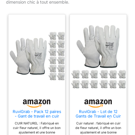
dimension chic à tout ensemble.
RuviGrab - Pack 12 paires
RuviGrab - Lot de 12
- Gant de travail en cuir
Gants de Travail en Cuir
pour hommes et
de Fleur Naturelle | Gants
CUIR NATUREL : Fabriqué en
Cuir naturel : fabriqué en cuir
femmes, gants de jardin
de Jardinage | Gris Clair -
cuir fleur naturel, il offre un bon
de fleur naturel, il offre un bon
et de construction 10
Taille 10
ajustement et une bonne
ajustement et une bonne