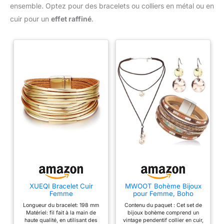
avec vos produits, notre équipe
ensemble. Optez pour des bracelets ou colliers en métal ou en
de service client amicale est
toujours disponible pour vous
cuir pour un
effet raffiné
.
aider.
XUEQI Bracelet Cuir
MWOOT Bohème Bijoux
Femme
pour Femme, Boho
Manchette,Bracelet en
Bracelet en Cuir
Longueur du bracelet: 198 mm
Contenu du paquet : Cet set de
Cuir Boho Fait À La Main
Multicouche, Vintage
Matériel: fil fait à la main de
bijoux bohème comprend un
Tressé Multicouche
Pendentif Collier en Cuir
haute qualité, en utilisant des
vintage pendentif collier en cuir,
Manchette Dorée
Multicouches, Boucles