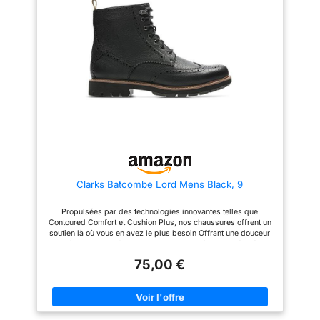
et votre confiance.
sur une semelle extérieure
【Conception à Lacets】---
texturée en TPR avec un talon
Dotées d’un design à lacets à la
de 0,98 pouce, ces bottes
cheville, nos bottes intègrent
Chelsea sont durables et offrent
des lacets en cire à l’huile qui
une bonne prise d'appui. Bottes
rehaussent leur attrait avant-
élégantes et décontractées :
gardiste. Non seulement les
Ces bottes Chelsea raffinées
lacets ajoutent de la
sont essentielles pour le travail,
polyvalence, mais ils vous
les rencontres sociales, les
permettent également d’ajuster
promenades quotidiennes, les
l’élasticité pour un ajustement
rendez-vous et plus encore.
personnalisé et confortable.
【Fermature éclair Arriere
Facile】--- Avec une fermeture
éclair arrière pratique, nos
bottes sont faciles à enfiler et à
enlever. Dites adieu aux
Clarks Batcombe Lord Mens Black, 9
difficultés et gagnez un temps
précieux, ce qui rend votre
routine quotidienne beaucoup
Propulsées par des technologies innovantes telles que
plus pratique. 【Attrait
Contoured Comfort et Cushion Plus, nos chaussures offrent un
Polyvalent】--- Nos bottes
soutien là où vous en avez le plus besoin Offrant une douceur
Chevalier vintage pour hommes
suprême et un confort durable, la mousse à rebond élevé de
ANUFER sont le compagnon
Cushion Soft est astucieusement dissimulée à l'intérieur de la
idéal pour toutes les saisons et
75,00 €
chaussure pour absorber l'impact de chaque pas La semelle
toutes les occasions. Que vous
légère offre amorti et flexibilité Déplacez-vous
les associiez à un jean pour un
confortablement
look décontracté ou que vous
vous habilliez pour une fête,
ces bottes sont idéales pour les