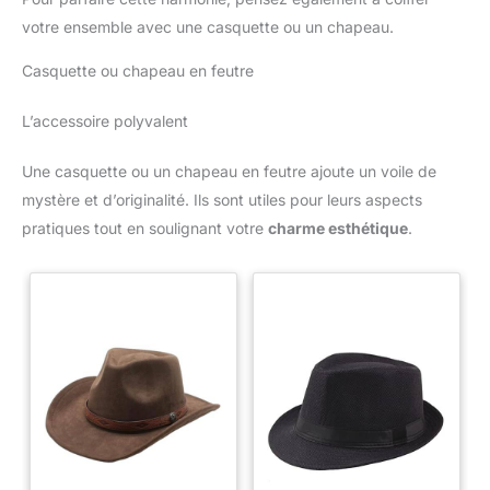
de traitement du cuir, les gants répondent aux exigences
environnementales. Gants de protection pour: jardiniers,
votre ensemble avec une casquette ou un chapeau.
charpentiers, forestiers, soudeurs, électriciens, camionneurs,
chauffeurs, artisans, forgerons, ferronniers, ouvriers de la
Casquette ou chapeau en feutre
construction, agriculteurs. C'est le premier choix pour vous -
même ou un ami, que ce soit un homme ou une femme.
[garantie de satisfaction] - nous confirmons notre affirmation
L’accessoire polyvalent
que ce gant est le meilleur sur le marché. Vous pouvez vous
calmer et acheter. Si vous avez des questions ou des
suggestions sur nos produits, envoyez - nous un e-mail et
nous vous donnerons de satisfaction.
Une casquette ou un chapeau en feutre ajoute un voile de
mystère et d’originalité. Ils sont utiles pour leurs aspects
pratiques tout en soulignant votre
charme esthétique
.