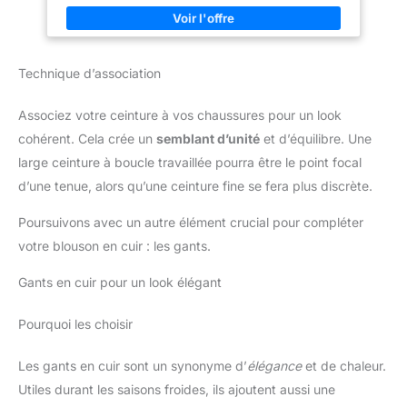
ACCESSIBILITE OPTIMALE : Garantit un rangement méthodique
optimal en toutes circonstances.
des outils et un accès facile, rapide et permanent aux
différentes poches, pour un gain de temps considérable
Technique d’association
Associez votre ceinture à vos chaussures pour un look
cohérent. Cela crée un
semblant d’unité
et d’équilibre. Une
large ceinture à boucle travaillée pourra être le point focal
d’une tenue, alors qu’une ceinture fine se fera plus discrète.
Poursuivons avec un autre élément crucial pour compléter
votre blouson en cuir : les gants.
Gants en cuir pour un look élégant
Pourquoi les choisir
Les gants en cuir sont un synonyme d’
élégance
et de chaleur.
Utiles durant les saisons froides, ils ajoutent aussi une