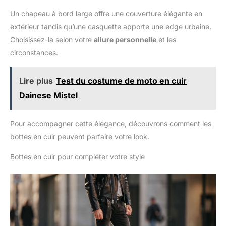
costumes d'Halloween ou pour
amis pendant Noël, Halloween et le Nouvel An.Contenu de
compléter une tenue masculine
Un chapeau à bord large offre une couverture élégante en
l'emballage : 1 * chapeau
ou féminine, il saura rehausser
votre style et vous offrir un
extérieur tandis qu’une casquette apporte une edge urbaine.
confort inégalé. Occasion
Choisissez-la selon votre
allure personnelle
et les
polyvalente: Ce chapeau en
feutre est un choix élégant pour
circonstances.
de nombreuses occasions. Que
ce soit pour des anniversaires,
des enterrements de vie de
jeune fille, des spectacles au
Lire plus
Test du costume de moto en cuir
Nashville ou des festivals de
musique, ce chapeau attirera
Dainese Mistel
tous les regards et saura faire
sensation. Offrez-vous cet
accessoire qui promet de faire
de vous le centre d’attention lors
Pour accompagner cette élégance, découvrons comment les
de tous vos événements
bottes en cuir peuvent parfaire votre look.
occidentaux!
Bottes en cuir pour compléter votre style