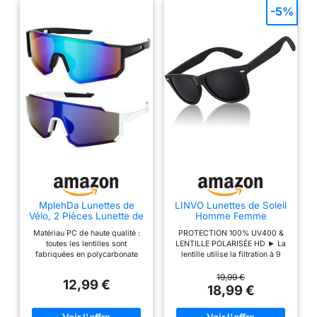
-5%
MplehDa Lunettes de
LINVO Lunettes de Soleil
Vélo, 2 Pièces Lunette de
Homme Femme
Soleil Sport Polarisée,
Polarisées，Classique
Matériau PC de haute qualité :
PROTECTION 100% UV400 &
Lunettes de Soleil,
UV400 Verres
toutes les lentilles sont
LENTILLE POLARISÉE HD ► La
Lunette de Cyclisme
fabriquées en polycarbonate
lentille utilise la filtration à 9
Polarisées pour Hommes
incassable de haute qualité,
couches la plus avancée de
Femmes, Protection
assez robuste pour une
l'industrie. Le revêtement de
19,99 €
UV400 pour Course à
12,99 €
utilisation prolongée. Protection
protection UV400 peut protéger
18,99 €
Pied Cyclisme Pêche
UV400 : les lunettes de vélo
parfaitement vos yeux en
pour homme ont un revêtement
bloquant à 100% les rayons