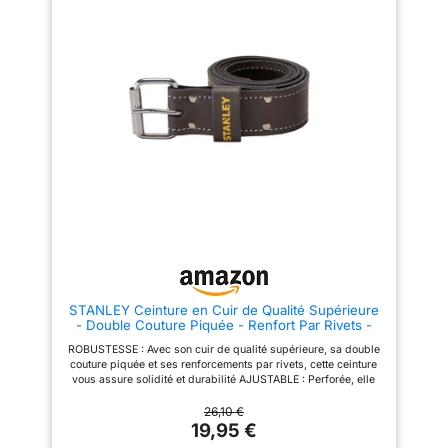
MATIÈRE: 100% CUIR-PEAU DE
à la fois à des pantalons
VACHE ÉTIQUETTE ROUGE
habillés et à des jeans.
LEVI'S: Il existe différentes
Rehaussez votre style sans
variations de notre célèbre
effort avec la ceinture habillée
étiquette rouge. Certaines
Kemisant; CONÇUE POUR
indiquent LEVI'S, d'autres
DURER--Adaptée à une
Levi's, certaines n'affichent pas
utilisation par des personnes
la marque du tout. Pour les
corpulentes, son traitement
éditions spéciales, nous
renforcé des trous améliore sa
changeons parfois même la
fiabilité contre la déformation, et
couleur.
sa boucle robuste assure une
fermeture sécurisée et fiable.
Cette ceinture supporte une
force de traction de plus de 60
livres au cas où vous feriez des
mouvements brusques sur les
terrains de golf; AJUSTEMENT
CONFORTABLE--D'une largeur
de 1 3/8 pouces, elle offre un
équilibre entre une présence
STANLEY Ceinture en Cuir de Qualité Supérieure
élégante et remarquable sans
- Double Couture Piquée - Renfort Par Rivets -
être trop encombrante. Elle
S'Adapte à Toutes Les Tailles - 130 x 2,5 x 6,5 cm
ajoute une touche de
ROBUSTESSE : Avec son cuir de qualité supérieure, sa double
STST1-80119
sophistication à n'importe
couture piquée et ses renforcements par rivets, cette ceinture
quelle tenue; ASSORTIMENT
vous assure solidité et durabilité AJUSTABLE : Perforée, elle
FACILE--Style classique et
peut s'adapter à toutes les tailles en un rien de temps
naturel, facile à utiliser, elle se
ELEGANTE : Sobre et soignée, cette ceinture Stanley avec sa
26,10 €
marie facilement avec une tenue
boucle métallique s'associera avec vos porte-outils pour vos
19,95 €
professionnelle ou des jeans
applications de bricolage. DIMENSIONS : 130 x 2,5 x 6,5 cm
décontractés, offrant un confort