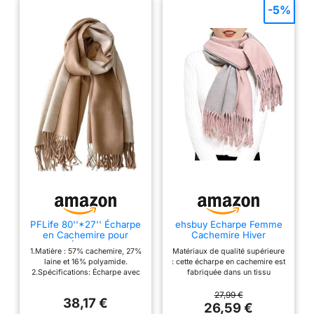
-5%
PFLife 80''*27'' Écharpe
ehsbuy Echarpe Femme
en Cachemire pour
Cachemire Hiver
Femmes Écharpe Cadeau
Réversible Pashmina
1.Matière : 57% cachemire, 27%
Matériaux de qualité supérieure
pour Femmes Châle en
Longues Grande Épais
laine et 16% polyamide.
: cette écharpe en cachemire est
Cachemire Douce et
Chaude Écharpes avec
2.Spécifications: Écharpe avec
fabriquée dans un tissu
Chaude Enveloppée en
Gland Pour Cadeau
Boîte cadeau. 80 * 27 pouces
imitation cachemire de qualité
Hiver (B-Camel)
Mariage
(200 * 70 cm), 10,58 oz (300
supérieure, avec 28% de
27,99 €
38,17 €
g), lavage à la main seulement
pashminas, 27% de laine et
26,59 €