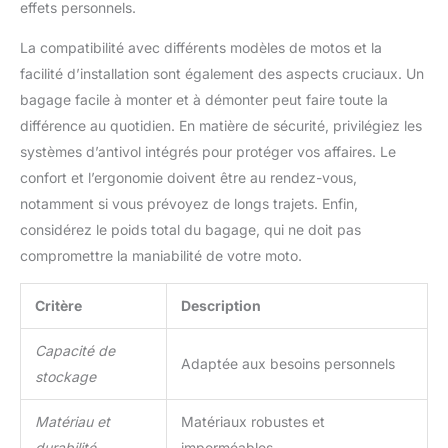
d'autocollants réfléchissants
effets personnels.
sont inclus pour améliorer la
visibilité, ajoutant une touche
élégante tout en améliorant la
La compatibilité avec différents modèles de motos et la
sécurité lors de la navigation
facilité d’installation sont également des aspects cruciaux. Un
aux intersections ou des
virages
bagage facile à monter et à démonter peut faire toute la
différence au quotidien. En matière de sécurité, privilégiez les
systèmes d’antivol intégrés pour protéger vos affaires. Le
confort et l’ergonomie doivent être au rendez-vous,
notamment si vous prévoyez de longs trajets. Enfin,
considérez le poids total du bagage, qui ne doit pas
compromettre la maniabilité de votre moto.
Critère
Description
Capacité de
Adaptée aux besoins personnels
stockage
Matériau et
Matériaux robustes et
durabilité
imperméables