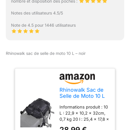
RANGEMENT POUR
nombre et disposition des poches :
RÉUTILISATION : 2 sacs
de siège de moto
Notes des utilisateurs 4.5/5
permettent une
utilisation et un
Note de 4.5 pour 1446 utilisateurs
rangement rapides. Nous
utilisons deux planches
de velcro et deux
boucles pour combiner
Rhinowalk sac de selle de moto 10 L – noir
deux sacs de moto. Il
suffit de plier le sac 3-4
fois, de le boucler, et
vous êtes prêt pour
l'aventure ! Notre sac de
selle de moto étanche
Rhinowalk Sac de
est souple et entièrement
Selle de Moto 10 L
pliable pour faciliter le
Multifonctionnel
rangement ! MIEUX
Informations produit : 10
étanche pour
POUR LA MOTO : La
L : 22,9 x 10,2 x 32cm,
Porte-Bagages
combinaison simple et
0,7 kg 20 l : 25,4 x 17,8 x
arrière, Sac de Selle
pratique rend le sac
40 cm, 1 kg 30 l : 30,5 x
de Moto,
28,99 €
latéral de moto plus