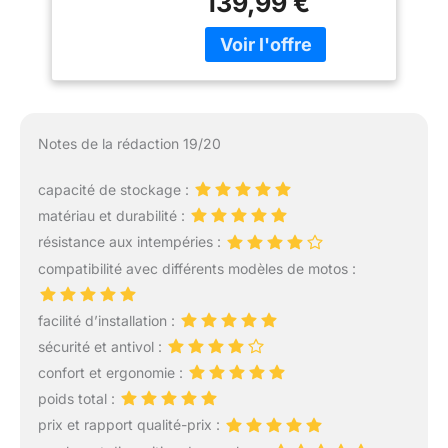
139,99 €
bâche PVC 500D, qui est
100% imperméable et le
matériau le plus durable
pour la moto. Le design
enroulable offre une
garantie d'étanchéité
tout en favorisant une
Notes de la rédaction 19/20
ouverture et une
fermeture rapides.
capacité de stockage :
Grande capacité pour les
matériau et durabilité :
besoins quotidiens : Le
sac de moto étanche est
résistance aux intempéries :
spécialement conçu pour
compatibilité avec différents modèles de motos :
ceux qui aiment voyager
en moto, l'aventure en
facilité d’installation :
plein air. 2 poches
latérales avec un total de
sécurité et antivol :
28L grande capacité
confort et ergonomie :
pour répondre à vos
poids total :
besoins quotidiens.
prix et rapport qualité-prix :
UTILISATION RAPIDE ET