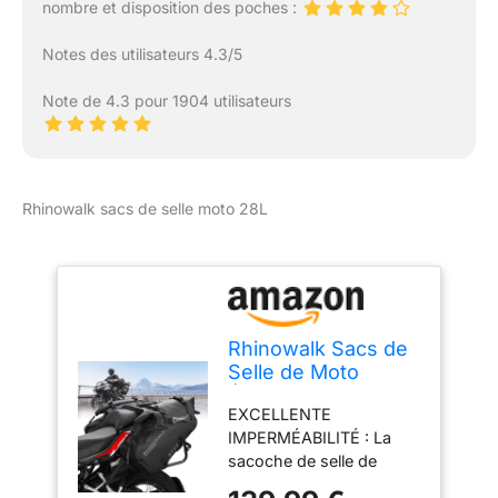
nombre et disposition des poches :
Notes des utilisateurs 4.3/5
Note de 4.3 pour 1904 utilisateurs
Rhinowalk sacs de selle moto 28L
Rhinowalk Sacs de
Selle de Moto
Étanches Anti-
EXCELLENTE
Vibrations Sacs
IMPERMÉABILITÉ : La
latéraux de Moteur
sacoche de selle de
Sacs d'épaule de
moto est fabriquée en
Moto 28L, 1 Paire