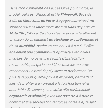
pluie. Sac en maille
Dans mon comparatif des accessoires pour motos, le
antidérapant : Il peut
accrocher des vêtements
produit qui s’est distingué est le
Rhinowalk Sacs de
mouillés, etc., tout en
Selle de Moto Sacs de Porte-Bagages étanches Anti-
augmentant la friction, ce
Vibrations Sacs latéraux de Moteur Sacs d’épaule de
qui le rend plus stable et
Moto 28L, 1 Paire
. Ce choix s’est imposé naturellement
ferme lors de la conduite.
Plus de détails :
en raison de sa
capacité de stockage exceptionnelle
et
Fermeture éclair étanche
de sa
durabilité
, notées toutes deux à 5 sur 5. Il offre
pour éviter l'intrusion de
également une
compatibilité optimale
avec divers
pluie ; boucles à crochet
modèles de motos et une
facilité d’installation
pour se connecter à
d'autres sacs ; boucles
remarquable, ce qui le rend idéal pour les motards
de marque solides et
recherchant un produit polyvalent et performant. De
durables ; sangle pour
plus, le rapport qualité-prix est excellent, permettant
accrocher des objets ;
ainsi de profiter d’un produit à la fois fonctionnel et
logo réfléchissant é pour
plus de sécurité à la
abordable. En somme, ce modèle allie parfaitement
tombée de la nuit.
ergonomie et sécurité
, avec une note de 4,5 pour le
Utilisations multiples :
confort et une sécurisation renforcée notée à 4, faisant
Sacoche de moto / sac