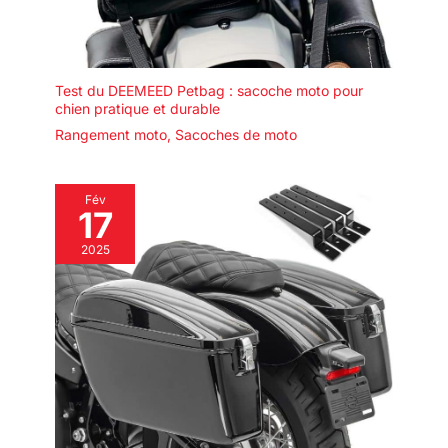
Test du DEEMEED Petbag : sacoche moto pour
chien pratique et durable
Rangement moto
,
Sacoches de moto
Fév
17
2025