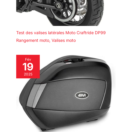
Test des valises latérales Moto Craftride DP99
Rangement moto
,
Valises moto
Fév
19
2025