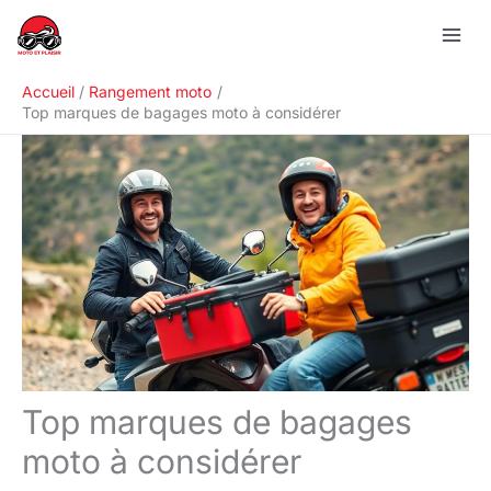
Aller
R
au
e
contenu
c
Accueil
Rangement moto
h
Top marques de bagages moto à considérer
e
r
c
h
e
r
Top marques de bagages
moto à considérer