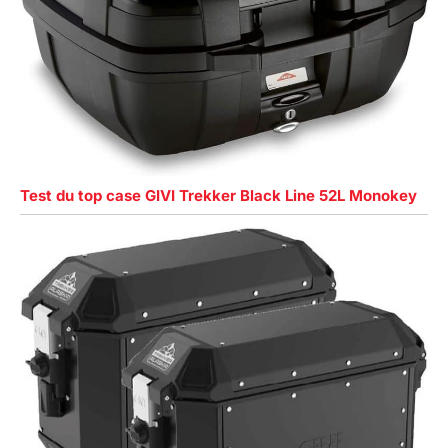
Test du top case GIVI Trekker Black Line 52L Monokey