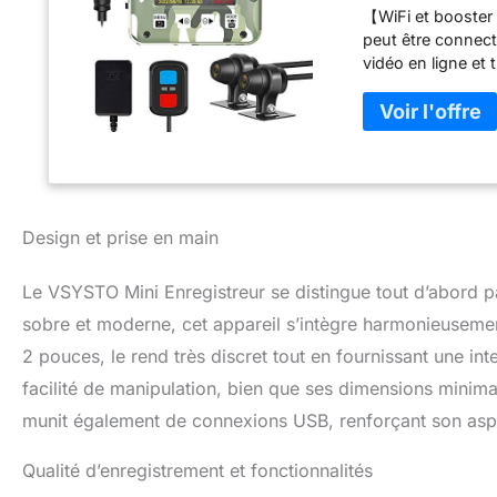
【WiFi et booster 
peut être connecté
vidéo en ligne et 
enregistreur disp
considérablement 
caméra 1080P et vi
1080p pour rendre 
caméra dispose d'
enregistrée clair
: avec le module 
Design et prise en main
GPS est étanche, 
loin de l'hôte de 
Le VSYSTO Mini Enregistreur se distingue tout d’abord pa
méthodes d'install
s'agisse de temps
sobre et moderne, cet appareil s’intègre harmonieusement
; en même temps, 
2 pouces, le rend très discret tout en fournissant une interf
l'unité principal
facilité de manipulation, bien que ses dimensions minimal
le siège. 【Contrôl
boutons bleus et 
munit également de connexions USB, renforçant son asp
des performances 
même temps, si l'e
Qualité d’enregistrement et fonctionnalités
fonctionnent pas,