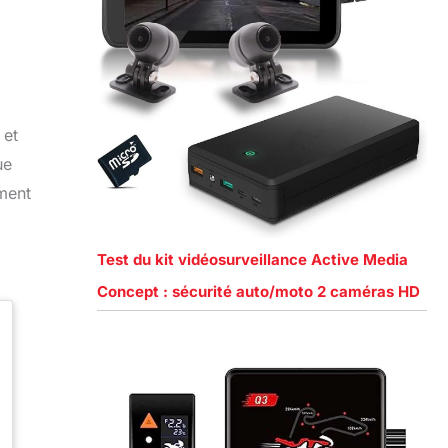
 et
ue
ement
Test du kit vidéosurveillance Active Media
Concept : sécurité auto/moto 2 caméras HD