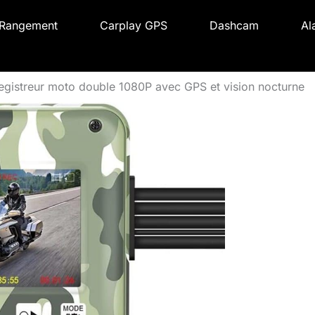
Rangement
Carplay GPS
Dashcam
Al
egistreur moto double 1080P avec GPS et vision nocturne