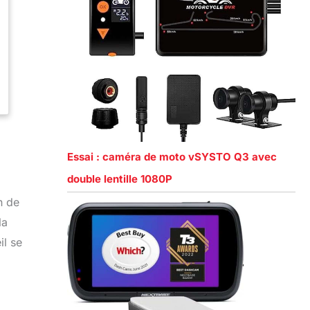
Essai : caméra de moto vSYSTO Q3 avec
double lentille 1080P
n de
la
il se