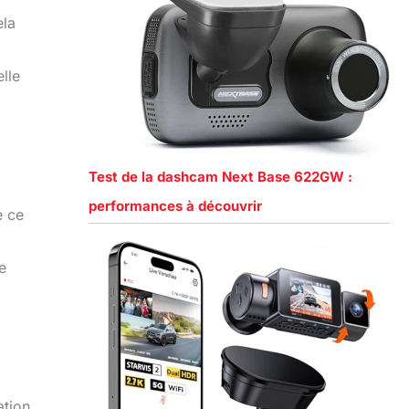
ela
elle
Test de la dashcam Next Base 622GW :
performances à découvrir
e ce
e
ation