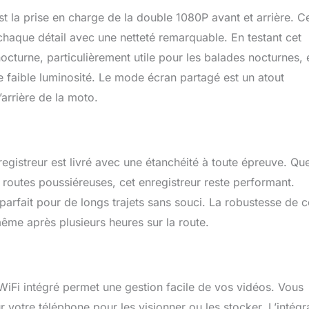
r l'enregistreur.
st la prise en charge de la double 1080P avant et arrière. C
chaque détail avec une netteté remarquable. En testant cet
 nocturne, particulièrement utile pour les balades nocturnes, 
 faible luminosité. Le mode écran partagé est un atout
l’arrière de la moto.
egistreur est livré avec une étanchéité à toute épreuve. Qu
 routes poussiéreuses, cet enregistreur reste performant.
 parfait pour de longs trajets sans souci. La robustesse de c
 même après plusieurs heures sur la route.
iFi intégré permet une gestion facile de vos vidéos. Vous
r votre téléphone pour les visionner ou les stocker. L’intégr