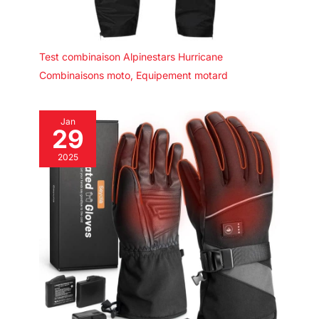
Test combinaison Alpinestars Hurricane
Combinaisons moto
,
Equipement motard
Jan
29
2025