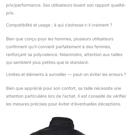
pour attacher la veste
prix/performance. Ses utilisateurs louent son rapport qualité-
aux pantalons -
prix.
fermeture éclair qui
assemble la veste et le
Compatibilité et usage : à qui s’adresse-t-il vraiment ?
pantalon Fermeture
réglable au niveau de la
Bien que conçu pour les hommes, plusieurs utilisateurs
taille -protections
confirment qu’il convient parfaitement à des femmes,
certifiées CE amovibles
renforçant sa polyvalence. Néanmoins, attention aux tailles
force Tech en 1621- 1:
2012 épaules et
qui semblent plus petites que le standard.
coudes -prédisposition
pour doublure
Limites et éléments à surveiller — peut-on éviter les erreurs ?
thermique -zip
imperméable
Bien que apprécié pour son confort, sa taille nécessite une
attention particulière lors de l’achat. Il est conseillé de vérifier
les mesures précises pour éviter d’éventuelles déceptions.