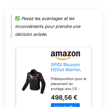
Pesez les avantages et les
inconvénients pour prendre une
décision avisée.
SPIDI Blouson
H2Out Warrior,
Rouge, Taille M
Prédisposition pour le
placement du
protège-dos CE -
prédisposition pour le
498,56 €
placement du
protège-dos CE -