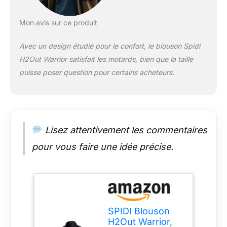
peut être utilisé
comme blouson -
poches externes
Mon avis sur ce produit
imperméables -
Aérations -systèm
Avec un design étudié pour le confort, le blouson Spidi
pour attacher la veste
H2Out Warrior satisfait les motards, bien que la taille
aux pantalons -
puisse poser question pour certains acheteurs.
fermeture éclair qui
assemble la veste et
le pantalon Fermeture
réglable au niveau de
la taille -protections
certifiées CE
Lisez attentivement les commentaires
amovibles force Tech
pour vous faire une idée précise.
en 1621- 1: 2012
épaules et coudes -
prédisposition pour
doublure thermique -
zip imperméable
SPIDI Blouson
H2Out Warrior,