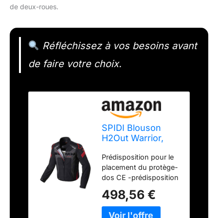
de deux-roues.
Réfléchissez à vos besoins avant
de faire votre choix.
SPIDI Blouson
H2Out Warrior,
Rouge, Taille M
Prédisposition pour le
placement du protège-
dos CE -prédisposition
pour le placement du
498,56 €
protège-dos CE -
prédisposition pour le