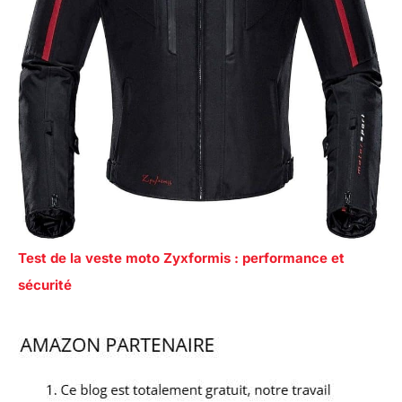
Test de la veste moto Zyxformis : performance et
sécurité