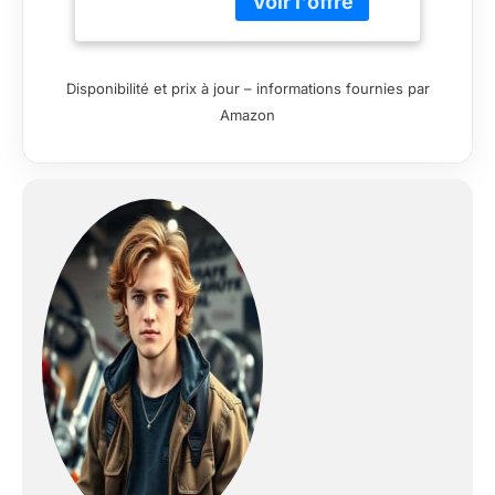
prédisposition pour le
placement du Warrior
Chest Vêtement
imperméable,
Disponibilité et prix à jour – informations fournies par
transpirant et coupe-
Amazon
vent H2Out -
doublure détachable
150 gr. -Blouson
isolant max liner plus
en option L63
homme Tissu tactel à
haute ténacité, à très
haute résistance à L
abrasion -nylon 6.6
élastique à haute
ténacité, à très haute
résistance à L
abrasion -parties en
reflex pour L
identification
nocturne Intérieur qui