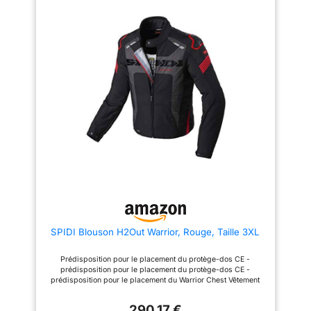
nylon 6.6 élastique à haute
nylon 6.6 élastique à haute
épaules et coudes -
ténacité, à très haute résistance
ténacité, à très haute résistance
prédisposition pour
à L abrasion -parties en reflex
à L abrasion -parties en reflex
pour L identification nocturne
pour L identification nocturne
doublure thermique -
Intérieur qui peut être utilisé
Intérieur qui peut être utilisé
zip imperméable
comme blouson -poches
comme blouson -poches
externes imperméables -
externes imperméables -
Aérations -systèm pour attacher
Aérations -systèm pour attacher
la veste aux pantalons -
la veste aux pantalons -
fermeture éclair qui assemble la
fermeture éclair qui assemble la
veste et le pantalon Fermeture
veste et le pantalon Fermeture
réglable au niveau de la taille -
réglable au niveau de la taille -
protections certifiées CE
protections certifiées CE
amovibles force Tech en 1621- 1:
amovibles force Tech en 1621- 1:
2012 épaules et coudes -
2012 épaules et coudes -
prédisposition pour doublure
prédisposition pour doublure
thermique -zip imperméable
thermique -zip imperméable
SPIDI Blouson H2Out Warrior, Rouge, Taille 3XL
Prédisposition pour le placement du protège-dos CE -
prédisposition pour le placement du protège-dos CE -
prédisposition pour le placement du Warrior Chest Vêtement
imperméable, transpirant et coupe-vent H2Out -doublure
détachable 150 gr. -Blouson isolant max liner plus en option
290,17 €