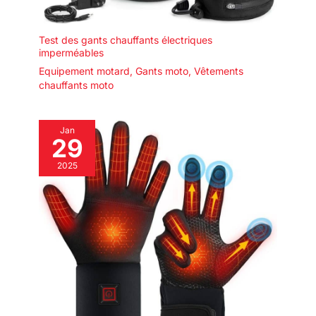
Test des gants chauffants électriques
imperméables
Equipement motard
,
Gants moto
,
Vêtements
chauffants moto
Jan
29
2025