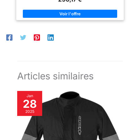
L63 homme Tissu tactel à haute ténacité, à très haute
résistance à L abrasion -nylon 6.6 élastique à haute ténacité, à
très haute résistance à L abrasion -parties en reflex pour L
identification nocturne Intérieur qui peut être utilisé comme
blouson -poches externes imperméables -Aérations -systèm
pour attacher la veste aux pantalons -fermeture éclair qui
assemble la veste et le pantalon Fermeture réglable au niveau
de la taille -protections certifiées CE amovibles force Tech en
1621- 1: 2012 épaules et coudes -prédisposition pour doublure
thermique -zip imperméable
Articles similaires
Jan
28
2025