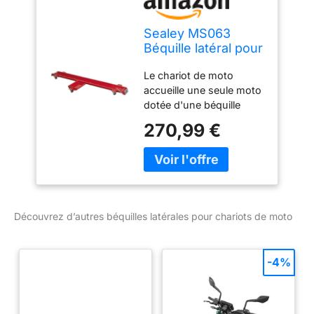
Sealey MS063
Béquille latéral pour
chariot de moto
Le chariot de moto
accueille une seule moto
dotée d'une béquille
latérale dont le poids
270,99 €
maximal ne dépasse pas
les 565 kg. Déplacer
facilement dans votre
atelier ou garage Les
butées avant et arrière
sont rabattables, ce qui
Découvrez d’autres béquilles latérales pour chariots de moto
facilite le chargement et
le déchargement Des
goupilles en acier
-4%
positionnées à l'avant et
à l'arrière permettent de
maintenir la moto sur le
chariot lors d'un