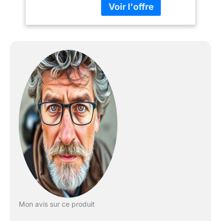
facilement dans votre
atelier ou garage Les
butées avant et arrière
sont rabattables, ce qui
facilite le chargement et
le déchargement Des
goupilles en acier
positionnées à l'avant et
à l'arrière permettent de
maintenir la moto sur le
chariot lors d'un
déplacement et
roulement régulier sur
double roulettes.
Dimensions du plateau
de chargement
(L x l x h) :
2000 x 200 x 50 mm
Mon avis sur ce produit