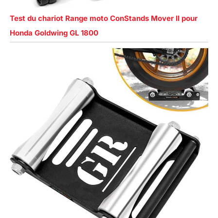
Test du chariot Range moto ConStands Mover II pour
Honda Goldwing GL 1800