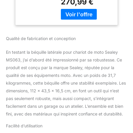
270,99 €
maximal ne dépasse pas
les 565 kg. Déplacer
facilement dans votre
atelier ou garage Les
butées avant et arrière
sont rabattables, ce qui
Qualité de fabrication et conception
facilite le chargement et
le déchargement Des
En testant la béquille latérale pour chariot de moto Sealey
goupilles en acier
positionnées à l'avant et
MS063, j’ai d’abord été impressionné par sa robustesse. Ce
à l'arrière permettent de
produit est conçu par la marque Sealey, réputée pour la
maintenir la moto sur le
qualité de ses équipements moto. Avec un poids de 31,7
chariot lors d'un
kilogrammes, cette béquille offre une stabilité exemplaire. Les
déplacement et
dimensions, 112 x 43,5 x 16,5 cm, en font un outil qui n’est
roulement régulier sur
double roulettes.
pas seulement robuste, mais aussi compact, s’intégrant
Dimensions du plateau
facilement dans un garage ou un atelier. L’ensemble est bien
de chargement
fini, avec des matériaux qui inspirent confiance et durabilité.
(L x l x h) :
2000 x 200 x 50 mm
Facilité d’utilisation