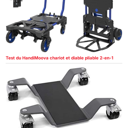
Test du HandiMoova chariot et diable pliable 2-en-1