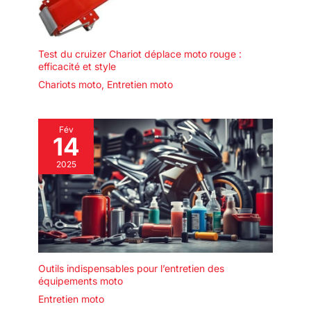
Test du cruizer Chariot déplace moto rouge :
efficacité et style
Chariots moto
,
Entretien moto
Fév
14
2025
Outils indispensables pour l’entretien des
équipements moto
Entretien moto