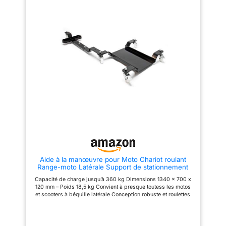
roulettes. Dimensions du
l'opération.
DÉPLACEZ
plateau de chargement
FACILEMENT LE CHARIOT
(L x l x h) :
MOTO : Il est facile à déplacer
2000 x 200 x 50 mm
grâce à ces 5 roulettes.
Pivotable à 360°. Fabrication en
acier renforcé avec un renfort
en partie centrale pour une plus
grande résistance dans le
temps.
MARQUE
FRANCAISE : Ce produit a été
rigoureusement sélectionné et
testé par nos équipes en Haute-
Loire. Pièces de rechange en
stock permanent.
Aide à la manœuvre pour Moto Chariot roulant
Range-moto Latérale Support de stationnement
360kg max.
Capacité de charge jusqu’à 360 kg Dimensions 1340 x 700 x
120 mm – Poids 18,5 kg Convient à presque toutess les motos
et scooters à béquille latérale Conception robuste et roulettes
pour une manipulation rapide et sûre Permet au millimètre près
de manœuvrer la moto même dans les espaces réduits