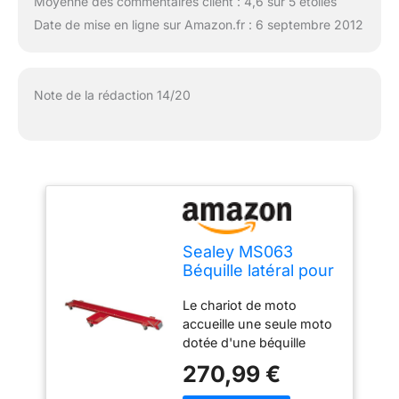
Moyenne des commentaires client : 4,6 sur 5 étoiles
Date de mise en ligne sur Amazon.fr : 6 septembre 2012
Note de la rédaction 14/20
Sealey MS063
Béquille latéral pour
chariot de moto
Le chariot de moto
accueille une seule moto
dotée d'une béquille
latérale dont le poids
270,99 €
maximal ne dépasse pas
les 565 kg. Déplacer