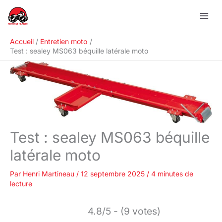
Aller
R
au
e
contenu
c
Accueil
Entretien moto
h
Test : sealey MS063 béquille latérale moto
e
r
c
h
e
r
Test : sealey MS063 béquille
latérale moto
Par
Henri Martineau
/
12 septembre 2025
/
4 minutes de
lecture
4.8/5 - (9 votes)