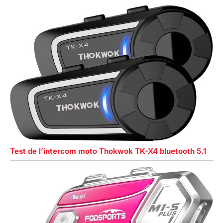
Test de l’intercom moto Thokwok TK-X4 bluetooth 5.1