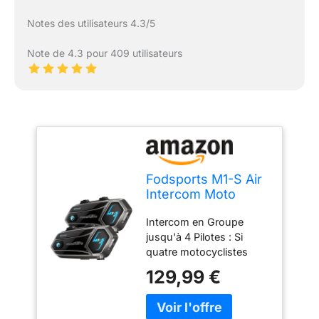
Notes des utilisateurs 4.3/5
Note de 4.3 pour 409 utilisateurs
Fodsports M1-S Air
Intercom Moto
Bluetooth 5.0,
Intercom en Groupe
Groupe 4 à 6
jusqu'à 4 Pilotes : Si
Motards
quatre motocyclistes
disposent chacun d'un
129,99 €
intercom moto M1-S AIR,
un appairage rapide est
possible, sans avoir à les