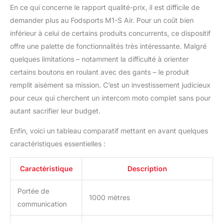
trajets Radio FM Intégrée
En ce qui concerne le rapport qualité-prix, il est difficile de
: Ne manquez plus
demander plus au Fodsports M1-S Air. Pour un coût bien
jamais vos émissions de
inférieur à celui de certains produits concurrents, ce dispositif
radio préférées lorsque
vous êtes sur la route. Le
offre une palette de fonctionnalités très intéressante. Malgré
Fodsports M1-S Air
quelques limitations – notamment la difficulté à orienter
dispose d'une radio FM
certains boutons en roulant avec des gants – le produit
intégrée qui vous permet
remplit aisément sa mission. C’est un investissement judicieux
de capturer vos stations
de radio préférées et de
pour ceux qui cherchent un intercom moto complet sans pour
les écouter en direct lors
autant sacrifier leur budget.
de vos déplacements
Enfin, voici un tableau comparatif mettant en avant quelques
caractéristiques essentielles :
Caractéristique
Description
Portée de
1000 mètres
communication