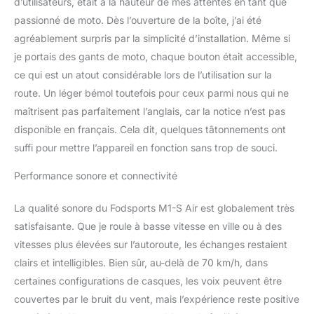
d’utilisateurs, était à la hauteur de mes attentes en tant que
portables au maximum,
passionné de moto. Dès l’ouverture de la boîte, j’ai été
ou bien à un GPS
agréablement surpris par la simplicité d’installation. Même si
Partage de Musique:
je portais des gants de moto, chaque bouton était accessible,
Profitez de votre playlist
préférée tout en
ce qui est un atout considérable lors de l’utilisation sur la
conduisant grâce à la
route. Un léger bémol toutefois pour ceux parmi nous qui ne
fonction de partage de
maîtrisent pas parfaitement l’anglais, car la notice n’est pas
musique du Fodsports
disponible en français. Cela dit, quelques tâtonnements ont
M1-S Air. Connectez
simplement votre
suffi pour mettre l’appareil en fonction sans trop de souci.
téléphone ou votre
lecteur MP3 via
Performance sonore et connectivité
Bluetooth, et écoutez
vos chansons préférées
La qualité sonore du Fodsports M1-S Air est globalement très
avec vos amis pendant le
satisfaisante. Que je roule à basse vitesse en ville ou à des
trajet Réduction du Bruit
vitesses plus élevées sur l’autoroute, les échanges restaient
et Qualité Sonore
clairs et intelligibles. Bien sûr, au-delà de 70 km/h, dans
Supérieure : Profitez d'un
son clair et cristallin
certaines configurations de casques, les voix peuvent être
même à grande vitesse
couvertes par le bruit du vent, mais l’expérience reste positive
grâce à notre