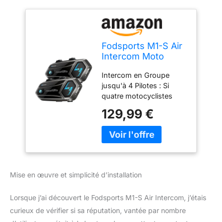
Fodsports M1-S Air
Intercom Moto
Bluetooth 5.0,
Intercom en Groupe
Groupe 4 à 6
jusqu'à 4 Pilotes : Si
Motards
quatre motocyclistes
disposent chacun d'un
129,99 €
intercom moto M1-S AIR,
un appairage rapide est
possible, sans avoir à les
associer deux par deux,
ce qui est simple et
rapide. La distance de
Mise en œuvre et simplicité d’installation
connexion maximale
peut atteindre 1000
Lorsque j’ai découvert le Fodsports M1-S Air Intercom, j’étais
mètres. Chaque appareil
peut se connecter à
curieux de vérifier si sa réputation, vantée par nombre
deux téléphones