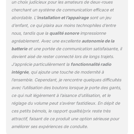
vos chansons préférées
un choix judicieux pour les amateurs de deux-roues
avec vos amis pendant le
cherchant un système de communication efficace et
trajet Réduction du Bruit
abordable. L’
installation et l’appairage
sont un jeu
et Qualité Sonore
d’enfant, ce qui plaira aux moins technophiles d’entre
Supérieure : Profitez d'un
son clair et cristallin
nous, tandis que la
qualité sonore
impressionne
même à grande vitesse
agréablement. Avec une excellente
autonomie de la
grâce à notre
batterie
et une portée de communication satisfaisante, il
technologie de réduction
devient aisé de rester connecté lors de longs trajets.
du bruit avancée. Les
microphones et haut-
J’apprécie particulièrement la
fonctionnalité radio
parleurs de haute qualité
intégrée
, qui ajoute une touche de modernité à
du Fodsports M1-S Air
l’ensemble. Cependant, je rencontre quelques difficultés
assurent une
avec l’utilisation des boutons lorsque je porte des gants,
communication sans
faille et une expérience
ce qui nuit légèrement à l’aisance d’utilisation, et le
audio immersive. Batterie
réglage du volume peut s’avérer fastidieux. En dépit de
Longue Durée de
ces petits bémols, le rapport qualité/prix reste très
900mAh : Notre intercom
attractif, faisant de ce produit une option sérieuse pour
moto est équipé d'une
améliorer ses expériences de conduite.
batterie rechargeable de
grande capacité de 900