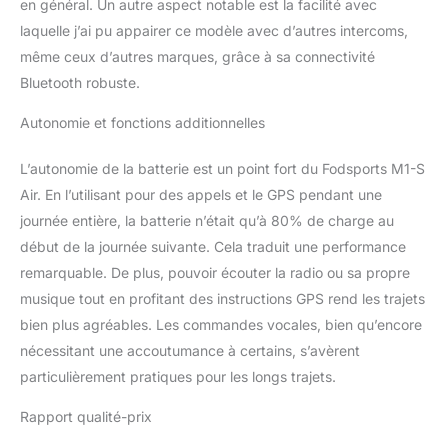
en général. Un autre aspect notable est la facilité avec
technologie de réduction
laquelle j’ai pu appairer ce modèle avec d’autres intercoms,
du bruit avancée. Les
microphones et haut-
même ceux d’autres marques, grâce à sa connectivité
parleurs de haute qualité
Bluetooth robuste.
du Fodsports M1-S Air
assurent une
Autonomie et fonctions additionnelles
communication sans
faille et une expérience
L’autonomie de la batterie est un point fort du Fodsports M1-S
audio immersive. Batterie
Air. En l’utilisant pour des appels et le GPS pendant une
Longue Durée de
journée entière, la batterie n’était qu’à 80% de charge au
900mAh : Notre intercom
moto est équipé d'une
début de la journée suivante. Cela traduit une performance
batterie rechargeable de
remarquable. De plus, pouvoir écouter la radio ou sa propre
grande capacité de 900
musique tout en profitant des instructions GPS rend les trajets
mAh, offrant une
bien plus agréables. Les commandes vocales, bien qu’encore
autonomie prolongée
pour vos aventures à
nécessitant une accoutumance à certains, s’avèrent
moto. Plus besoin de
particulièrement pratiques pour les longs trajets.
s'inquiéter de la batterie
qui se vide rapidement
Rapport qualité-prix
pendant vos longs