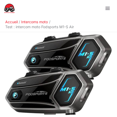
Aller
R
au
e
contenu
c
Accueil
Intercoms moto
h
Test : intercom moto Fodsports M1-S Air
e
r
c
h
e
r