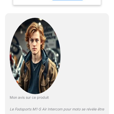
associer deux par deux,
ce qui est simple et
rapide. La distance de
connexion maximale
peut atteindre 1000
mètres. Chaque appareil
peut se connecter à
deux téléphones
portables au maximum,
ou bien à un GPS
Partage de Musique:
Profitez de votre playlist
préférée tout en
conduisant grâce à la
fonction de partage de
musique du Fodsports
M1-S Air. Connectez
simplement votre
Mon avis sur ce produit
téléphone ou votre
lecteur MP3 via
Le Fodsports M1-S Air Intercom pour moto se révèle être
Bluetooth, et écoutez