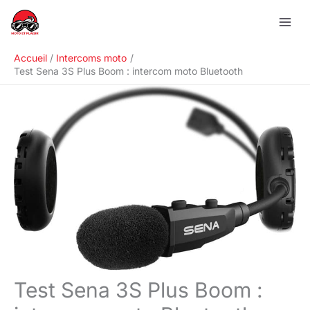
Aller
R
au
e
contenu
c
Accueil
Intercoms moto
h
Test Sena 3S Plus Boom : intercom moto Bluetooth
e
r
c
h
e
r
Test Sena 3S Plus Boom :