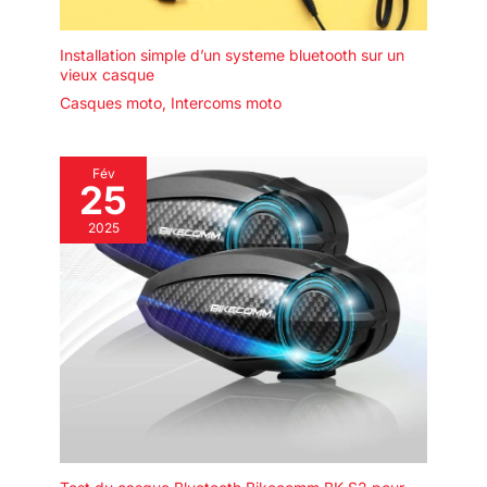
écouter des chansons, naviguer,
répondre à des appels en
même temps. Compatible avec
Installation simple d’un systeme bluetooth sur un
la plupart des interphones tiers.
vieux casque
PARTAGE DE MUSIQUE : Ce
casque bluetooth possède une
Casques moto
,
Intercoms moto
fonction de partage de
musique, permettant à deux
motocyclistes dans un rayon de
300m de partager la même
Fév
musique lors de leurs
25
déplacements. APPEL
INTERCOM A LONGUE
2025
DISTANCE DE 500 MÈTRES : Le
casque bluetooth peut être
utilisé par deux personnes pour
se parler, et la distance
d'intercom est de 500 mètres
pour les appels en temps réel.
Partagez la joie de l'aventure
avec vos amis lors de vos
déplacements en voiture, moto,
ski, parachutisme et autres
activités.