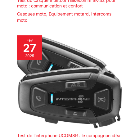
Test du casque Bluetooth Bikecomm BK-S2 pour
moto : communication et confort
Casques moto
,
Equipement motard
,
Intercoms
moto
Fév
27
2025
Test de l’interphone UCOM8R : le compagnon idéal