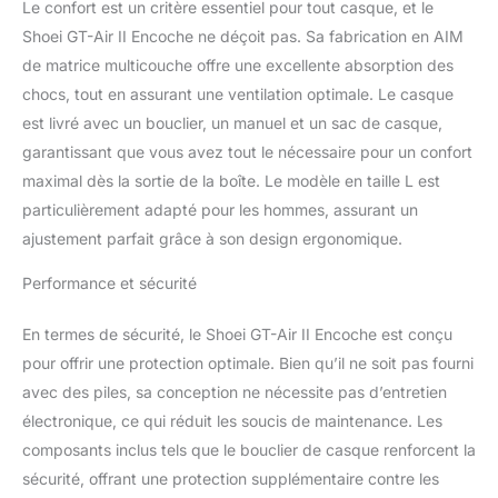
Le confort est un critère essentiel pour tout casque, et le
d'échappement, le GT-
Shoei GT-Air II Encoche ne déçoit pas. Sa fabrication en AIM
Air II assure une
de matrice multicouche offre une excellente absorption des
excellente circulation de
l'air, vous gardant au
chocs, tout en assurant une ventilation optimale. Le casque
frais et à l'aise pendant
est livré avec un bouclier, un manuel et un sac de casque,
les longs trajets
garantissant que vous avez tout le nécessaire pour un confort
Construction durable et
maximal dès la sortie de la boîte. Le modèle en taille L est
confortable : la coque
Matrix AIM multi-plis et
particulièrement adapté pour les hommes, assurant un
l'intérieur 3D Max-Dry
ajustement parfait grâce à son design ergonomique.
System II offrent un
ajustement robuste mais
Performance et sécurité
confortable, assurant
durabilité et propriétés
En termes de sécurité, le Shoei GT-Air II Encoche est conçu
d'évacuation de
pour offrir une protection optimale. Bien qu’il ne soit pas fourni
l'humidité pour un
avec des piles, sa conception ne nécessite pas d’entretien
confort amélioré
Intégration transparente
électronique, ce qui réduit les soucis de maintenance. Les
avec les systèmes
composants inclus tels que le bouclier de casque renforcent la
Bluetooth SENA : le
sécurité, offrant une protection supplémentaire contre les
SHOEI GT-Air II est