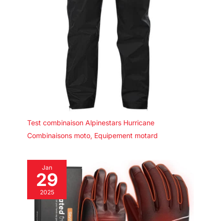
Test combinaison Alpinestars Hurricane
Combinaisons moto
,
Equipement motard
Jan
29
2025