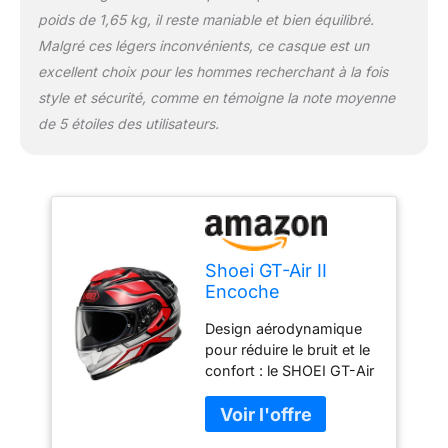
ajustement robuste mais
poids de 1,65 kg, il reste maniable et bien équilibré.
confortable, assurant
Malgré ces légers inconvénients, ce casque est un
durabilité et propriétés
d'évacuation de
excellent choix pour les hommes recherchant à la fois
l'humidité pour un
style et sécurité, comme en témoigne la note moyenne
confort amélioré
de 5 étoiles des utilisateurs.
Intégration transparente
avec les systèmes
Bluetooth SENA : le
SHOEI GT-Air II est
compatible avec les
systèmes de
communication
Shoei GT-Air II
Bluetooth SENA SRL2 et
Encoche
SRL-MESH, permettant
une connectivité et une
Design aérodynamique
communication faciles
pour réduire le bruit et le
sur la route
confort : le SHOEI GT-Air
II Notch dispose d'une
coque élégante et
aérodynamique qui