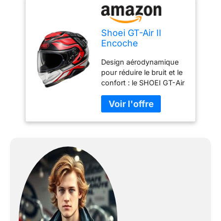
Shoei GT-Air II
Encoche
Design aérodynamique
pour réduire le bruit et le
confort : le SHOEI GT-Air
II Notch dispose d'une
coque élégante et
aérodynamique qui
réduit la résistance au
vent et le bruit, offrant
une conduite plus
silencieuse et plus
confortable pour tous les
cyclistes Protection
solaire améliorée avec
système de pare-soleil
QSV-2 : équipé du
système de pare-soleil