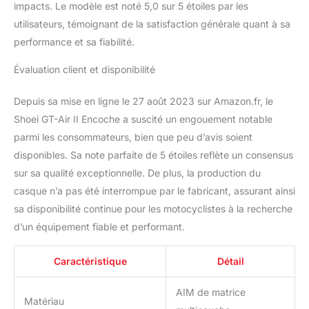
impacts. Le modèle est noté 5,0 sur 5 étoiles par les
compatible avec les
systèmes de
utilisateurs, témoignant de la satisfaction générale quant à sa
communication
performance et sa fiabilité.
Bluetooth SENA SRL2 et
SRL-MESH, permettant
Évaluation client et disponibilité
une connectivité et une
communication faciles
Depuis sa mise en ligne le 27 août 2023 sur Amazon.fr, le
sur la route
Shoei GT-Air II Encoche a suscité un engouement notable
parmi les consommateurs, bien que peu d’avis soient
disponibles. Sa note parfaite de 5 étoiles reflète un consensus
sur sa qualité exceptionnelle. De plus, la production du
casque n’a pas été interrompue par le fabricant, assurant ainsi
sa disponibilité continue pour les motocyclistes à la recherche
d’un équipement fiable et performant.
Caractéristique
Détail
AIM de matrice
Matériau