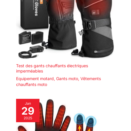
Test des gants chauffants électriques
imperméables
Equipement motard
,
Gants moto
,
Vêtements
chauffants moto
Jan
29
2025