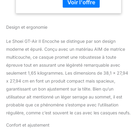
coque élégante et
aérodynamique qui
réduit la résistance au
vent et le bruit, offrant
Design et ergonomie
une conduite plus
silencieuse et plus
confortable pour tous les
Le Shoei GT-Air II Encoche se distingue par son design
cyclistes Protection
moderne et épuré. Conçu avec un matériau AIM de matrice
solaire améliorée avec
multicouche, ce casque promet une robustesse à toute
système de pare-soleil
épreuve tout en assurant une légèreté remarquable avec
QSV-2 : équipé du
système de pare-soleil
seulement 1,65 kilogrammes. Les dimensions de 38,1 x 27,94
QSV-2, ce casque offre
x 27,94 cm en font un produit compact mais spacieux,
une protection optimale
garantissant un bon ajustement sur la tête. Bien qu’un
contre l'éblouissement
utilisateur ait mentionné un léger serrage au sommet, il est
du soleil, permettant une
vue claire et dégagée
probable que ce phénomène s’estompe avec l’utilisation
pendant votre trajet
régulière, comme c’est souvent le cas avec les casques neufs.
Ventilation avancée pour
un confort supérieur :
Confort et ajustement
avec trois entrées et cinq
aérations