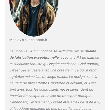
QSV-2, ce casque offre
une protection optimale
contre l'éblouissement
du soleil, permettant une
vue claire et dégagée
pendant votre trajet
Ventilation avancée pour
un confort supérieur :
Mon avis sur ce produit
avec trois entrées et cinq
aérations
Le Shoei GT-Air II Encoche se distingue par sa
qualité
d'échappement, le GT-
de fabrication exceptionnelle
, avec un AIM de matrice
Air II assure une
multicouche robuste qui inspire confiance. Côté confort,
excellente circulation de
il n’est pas en reste avec une note de 4, ce qui le rend
l'air, vous gardant au
frais et à l'aise pendant
agréable même lors de longs trajets. Le design est à la
les longs trajets
hauteur de mes attentes, moderne et élégant, et il est
Construction durable et
livré avec tous les composants nécessaires, dont un
confortable : la coque
bouclier de casque et un sac de transport pratique.
Matrix AIM multi-plis et
l'intérieur 3D Max-Dry
Cependant, l’ajustement pourrait être amélioré, noté à 3,
System II offrent un
et le rodage demande un peu de patience. Avec un