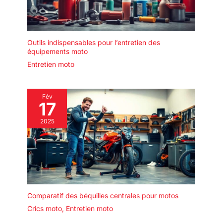
Outils indispensables pour l’entretien des
équipements moto
Entretien moto
Fév
17
2025
Comparatif des béquilles centrales pour motos
Crics moto
,
Entretien moto