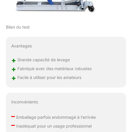
permettent de déplacer
facilement ce produit
dans la position
souhaitée, ce qui le
rend idéal pour
Bilan du test
l'intérieur ou l'extérieur.
Cadeau idéal : Ce
support de réparation
Avantages
de moto pratique est
un cadeau idéal pour la
+
Grande capacité de levage
famille, les amis, les
+
Fabriqué avec des matériaux robustes
professionnels de la
réparation de moto ou
+
Facile à utiliser pour les amateurs
les passionnés à
l'occasion de Noël, des
anniversaires et des
fêtes.
Inconvénients
–
Emballage parfois endommagé à l’arrivée
–
Inadéquat pour un usage professionnel