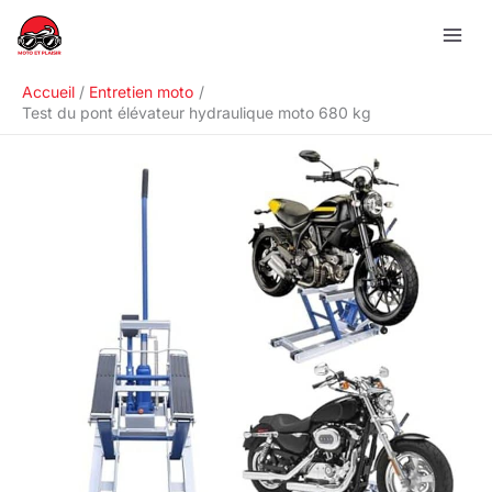
Aller
R
au
e
contenu
c
Accueil
Entretien moto
h
Test du pont élévateur hydraulique moto 680 kg
e
r
c
h
e
r