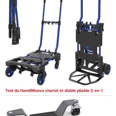
Test du HandiMoova chariot et diable pliable 2-en-1