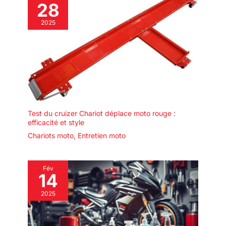
universelles et deux
abaissement accidentel
28
roues directionnelles
vous permettent de
2025
déplacer facilement
ce produit dans la
position souhaitée,
ce qui le rend idéal
pour l'intérieur ou
l'extérieur. Cadeau
idéal : Ce support de
réparation de moto
Test du cruizer Chariot déplace moto rouge :
pratique est un
efficacité et style
cadeau idéal pour la
Chariots moto
,
Entretien moto
famille, les amis, les
professionnels de la
réparation de moto
Fév
ou les passionnés à
14
l'occasion de Noël,
des anniversaires et
2025
des fêtes.