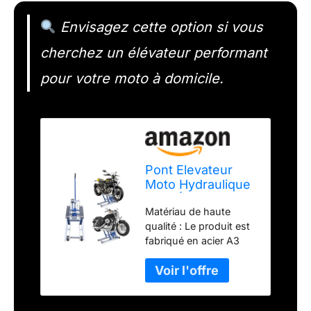
Envisagez cette option si vous
cherchez un élévateur performant
pour votre moto à domicile.
Pont Elevateur
Moto Hydraulique
Pont Élévateur
Matériau de haute
Table Elevatrice
qualité : Le produit est
680 kg
fabriqué en acier A3
après le processus de
pulvérisation, ce qui le
rend robuste, résistant
à la corrosion et à