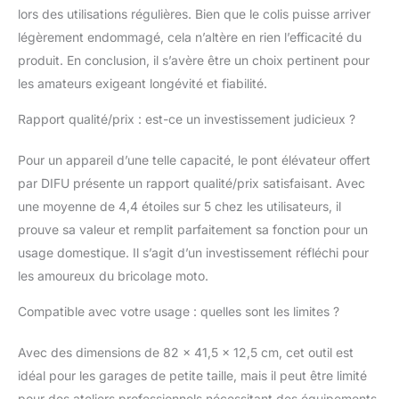
lors des utilisations régulières. Bien que le colis puisse arriver
planches de placement
épaisses lui permettent
légèrement endommagé, cela n’altère en rien l’efficacité du
de supporter jusqu'à 1
produit. En conclusion, il s’avère être un choix pertinent pour
500 livres sans
les amateurs exigeant longévité et fiabilité.
s'effondrer, ce qui vous
permet de soulever et
Rapport qualité/prix : est-ce un investissement judicieux ?
d'abaisser presque
tous les types de
Pour un appareil d’une telle capacité, le pont élévateur offert
motocyclettes en toute
par DIFU présente un rapport qualité/prix satisfaisant. Avec
tranquillité d'esprit. Sûr
et fiable : Le
une moyenne de 4,4 étoiles sur 5 chez les utilisateurs, il
mécanisme de
prouve sa valeur et remplit parfaitement sa fonction pour un
verrouillage de sécurité
usage domestique. Il s’agit d’un investissement réfléchi pour
et les structures de
les amoureux du bricolage moto.
soutien renforcées
empêchent tout
Compatible avec votre usage : quelles sont les limites ?
glissement ou
instabilité accidentels.
En outre, la soupape
Avec des dimensions de 82 x 41,5 x 12,5 cm, cet outil est
de sécurité protège le
idéal pour les garages de petite taille, mais il peut être limité
système hydraulique
pour des ateliers professionnels nécessitant des équipements