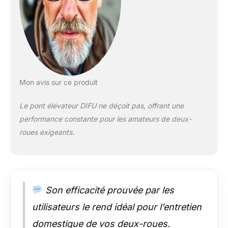
pouces, ce qui
permet d'accéder
facilement aux roues,
à la suspension et à
d'autres composants
lors de l'entretien ou
des réparations.
Forte capacité de
Mon avis sur ce produit
charge : La structure
robuste, les bras de
Le pont élévateur DIFU ne déçoit pas, offrant une
support renforcés et
performance constante pour les amateurs de deux-
les planches de
placement épaisses
roues exigeants.
lui permettent de
supporter jusqu'à 1
500 livres sans
s'effondrer, ce qui
vous permet de
Son efficacité prouvée par les
soulever et
d'abaisser presque
utilisateurs le rend idéal pour l’entretien
tous les types de
domestique de vos deux-roues.
motocyclettes en