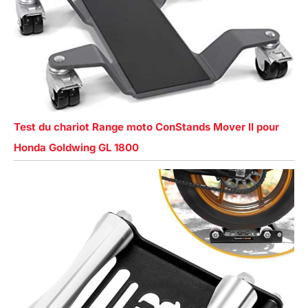
Test du chariot Range moto ConStands Mover II pour
Honda Goldwing GL 1800