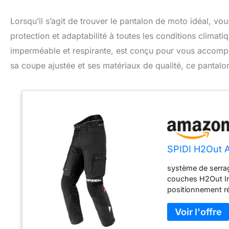
Lorsqu’il s’agit de trouver le pantalon de moto idéal, vo
protection et adaptabilité à toutes les conditions climat
imperméable et respirante, est conçu pour vous accompag
sa coupe ajustée et ses matériaux de qualité, ce pantalon
SPIDI H2Out A
système de serra
couches H2Out In
positionnement ré
vêtement H2Out i
ténacité extra ten
couches qui trans