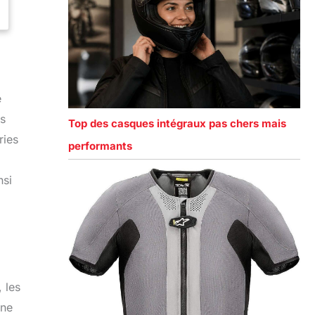
e
es
Top des casques intégraux pas chers mais
ries
performants
nsi
 les
une