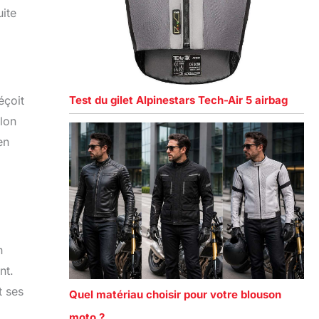
uite
Test du gilet Alpinestars Tech-Air 5 airbag
éçoit
alon
en
n
nt.
t ses
Quel matériau choisir pour votre blouson
moto ?