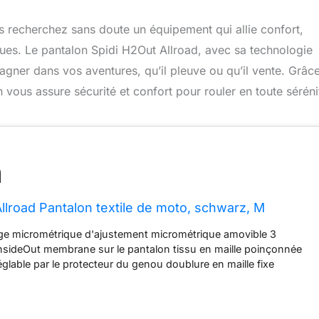
us recherchez sans doute un équipement qui allie confort,
iques. Le pantalon Spidi H2Out Allroad, avec sa technologie
ner dans vos aventures, qu’il pleuve ou qu’il vente. Grâc
 vous assure sécurité et confort pour rouler en toute séréni
llroad Pantalon textile de moto, schwarz, M
ge micrométrique d'ajustement micrométrique amovible 3
sideOut membrane sur le pantalon tissu en maille poinçonnée
glable par le protecteur du genou doublure en maille fixe
mperméable à l'eau, coupe-vent et respirant Accordéon haute
ax triple torsadé nylon 6.6 et tissu en polyester Système de 3
pirent, imperméable à l'eau et coupe-vent zones réflexes pour