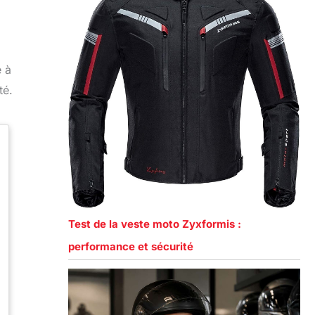
e à
té.
Test de la veste moto Zyxformis :
performance et sécurité