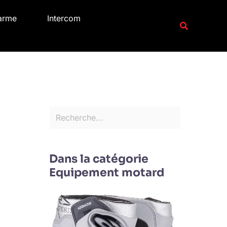
R
arme
Intercom
e
Recherche
c
h
e
r
c
h
e
r
Dans la catégorie
Equipement motard