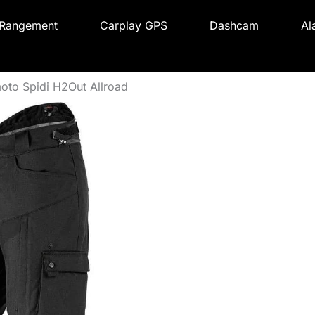
Rangement
Carplay GPS
Dashcam
Al
moto Spidi H2Out Allroad