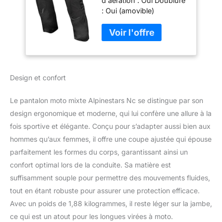
d'aération : Oui Doublure
4XL
: Oui (amovible)
Raccordement
blouson/pantalon : Oui
Protections hanches :
Oui (Homologuées CE)
Design et confort
Le pantalon moto mixte Alpinestars Nc se distingue par son
design ergonomique et moderne, qui lui confère une allure à la
fois sportive et élégante. Conçu pour s’adapter aussi bien aux
hommes qu’aux femmes, il offre une coupe ajustée qui épouse
parfaitement les formes du corps, garantissant ainsi un
confort optimal lors de la conduite. Sa matière est
suffisamment souple pour permettre des mouvements fluides,
tout en étant robuste pour assurer une protection efficace.
Avec un poids de 1,88 kilogrammes, il reste léger sur la jambe,
ce qui est un atout pour les longues virées à moto.