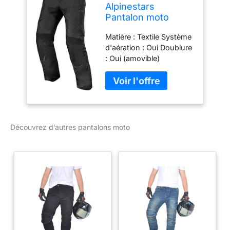
Alpinestars
Pantalon moto
Hyper Drystar
Matière : Textile Système
Pants Black, Noir,
d'aération : Oui Doublure
4XL
: Oui (amovible)
Raccordement
blouson/pantalon : Oui
Protections hanches :
Oui (Homologuées CE)
Découvrez d’autres pantalons moto