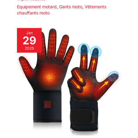
Equipement motard
,
Gants moto
,
Vêtements
chauffants moto
Jan
29
2025