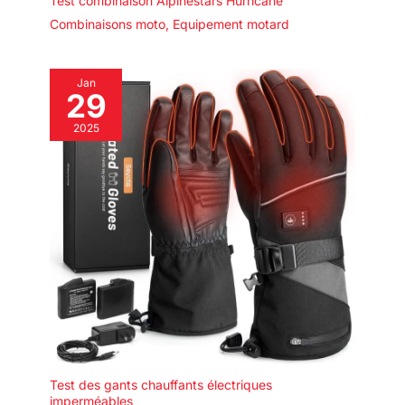
Test combinaison Alpinestars Hurricane
Combinaisons moto
,
Equipement motard
Jan
29
2025
Test des gants chauffants électriques
imperméables