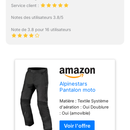
Service client :
Notes des utilisateurs 3.8/5
Note de 3.8 pour 16 utilisateurs
Alpinestars
Pantalon moto
Hyper Drystar
Matière : Textile Système
Pants Black, Noir,
d'aération : Oui Doublure
4XL
: Oui (amovible)
Raccordement
blouson/pantalon : Oui