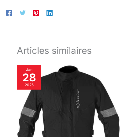
de moto homme est équipé d’inserts légers au niveau des
genoux et des hanches. Grâce à leur position ajustable, ils
restent bien en place au quotidien et peuvent être retirés
facilement selon les besoins. 【Détails réfléchissants & finition
solide】Les éléments réfléchissants améliorent la visibilité en
faible luminosité. Les fermetures robustes et les coutures
renforcées assurent une bonne durabilité pour un usage
quotidien.
Articles similaires
Jan
28
2025