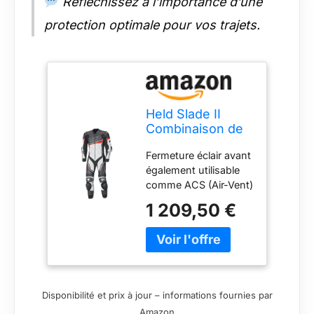
Réfléchissez à l’importance d’une
protection optimale pour vos trajets.
Held Slade II
Combinaison de
moto en cuir pour
Fermeture éclair avant
homme,
également utilisable
Noir/blanc/rouge.,
comme ACS (Air-Vent)
48 EU
Empiècements en cuir
1 209,50 €
perforé Empiècements
en cuir extensible
dans le dos, sur les
épaules et au-dessus
du genou
Empiècements
Disponibilité et prix à jour – informations fournies par
extensibles en
Amazon