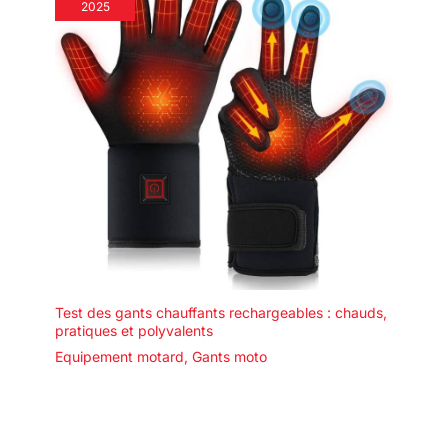
2025
Test des gants chauffants rechargeables : chauds,
pratiques et polyvalents
Equipement motard
,
Gants moto