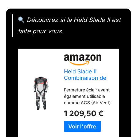
Découvrez si la Held Slade II est
faite pour vous.
Held Slade II
Combinaison de
moto en cuir pour
Fermeture éclair avant
homme,
également utilisable
Noir/blanc/rouge.,
comme ACS (Air-Vent)
48 EU
Empiècements en cuir
1 209,50 €
perforé Empiècements
en cuir extensible dans
le dos, sur les épaules
et au-dessus du genou