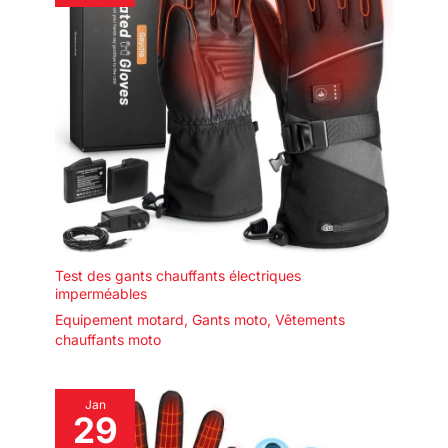
Test des gants chauffants électriques
imperméables
Equipement motard
,
Gants moto
,
Vêtements
chauffants moto
Jan
29