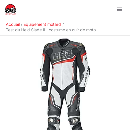
Aller
R
au
e
contenu
c
Accueil
Equipement motard
h
Test du Held Slade II : costume en cuir de moto
e
r
c
h
e
r