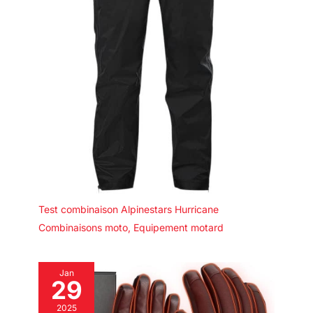
Test combinaison Alpinestars Hurricane
Combinaisons moto
,
Equipement motard
Jan
29
2025