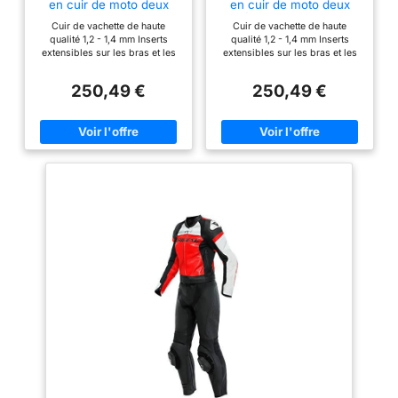
en cuir de moto deux
en cuir de moto deux
pièces pour dames,
pièces pour dames,
Cuir de vachette de haute
Cuir de vachette de haute
schwarz/weiß, 36
schwarz/weiß, 38
qualité 1,2 - 1,4 mm Inserts
qualité 1,2 - 1,4 mm Inserts
extensibles sur les bras et les
extensibles sur les bras et les
jambes pour un meilleur
jambes pour un meilleur
ajustement Ventilation en
ajustement Ventilation en
250,49 €
250,49 €
plastique à l’arrière de l’épaule
plastique à l’arrière de l’épaule
sérigraphie Patchs velcro pour
sérigraphie Patchs velcro pour
l’application des curseurs de
l’application des curseurs de
genou (vendus séparément)
genou (vendus séparément)
Coutures de sécurité Coupe
Coutures de sécurité Coupe
ergonomique Doublure
ergonomique Doublure
intérieure en maille Les
intérieure en maille Les
panneaux en cuir élastique
panneaux en cuir élastique
offrent une liberté de
offrent une liberté de
mouvement Longue fermeture
mouvement Longue fermeture
éclair de connexion 2 poches
éclair de connexion 2 poches
intérieures Cuir de vachette de
intérieures
haute qualité 1,2 - 1,4 mm
Inserts extensibles sur les bras
et les jambes pour un meilleur
ajustement Ventilation en
plastique à l’arrière de l’épaule
sérigraphie Patchs velcro pour
l’application des curseurs de
genou (vendus séparément)
Coutures de sécurité Coupe
ergonomique Doublure
intérieure en maille Les