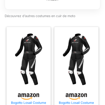
aramide sous les bras,
l'entrejambe et le
genou Poignets en
Découvrez d’autres costumes en cuir de moto
tissu extensible
Talonnette dorsale
eVest Ready
Antidérapant au
niveau du genou
Doublure intérieure
amovible Double
doublure en cuir au
niveau des fesses
Bogotto Losail Costume
Bogotto Losail Costume