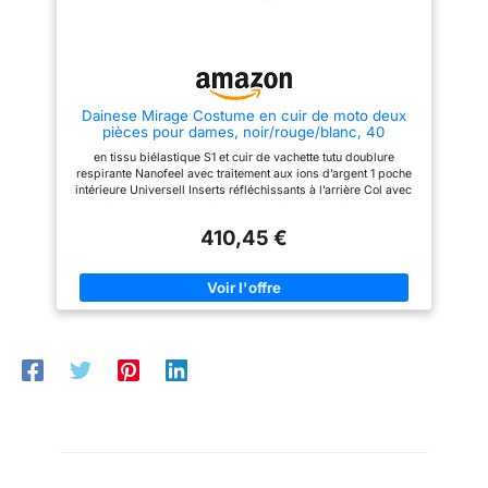
panneaux en cuir élastique
offrent une liberté de
mouvement Longue fermeture
éclair de connexion 2 poches
intérieures
Dainese Mirage Costume en cuir de moto deux
pièces pour dames, noir/rouge/blanc, 40
en tissu biélastique S1 et cuir de vachette tutu doublure
respirante Nanofeel avec traitement aux ions d’argent 1 poche
intérieure Universell Inserts réfléchissants à l’arrière Col avec
insert élastique Fentes latérales avec fermetures éclair Aileron
aérodynamique protections composites sur les coudes, les
410,45 €
épaules et les genoux (EN 1621.1) Protections souples
ProShape au niveau des hanches (EN 1621.1)