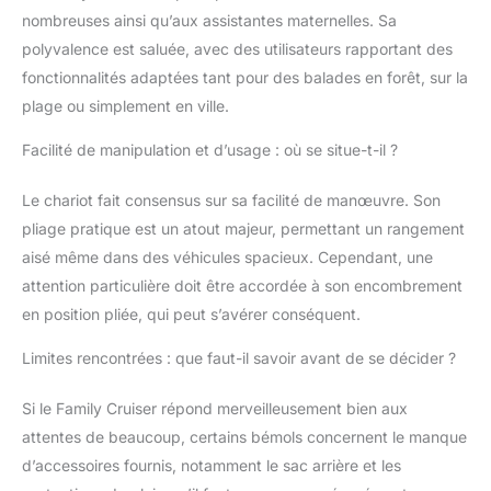
familles nombreuses
nombreuses ainsi qu’aux assistantes maternelles. Sa
jusqu'à 4 enfants !
polyvalence est saluée, avec des utilisateurs rapportant des
L'habitacle spacieux
fonctionnalités adaptées tant pour des balades en forêt, sur la
permet un volume de
transport encore plus
plage ou simplement en ville.
important et offre
beaucoup d'espace
Facilité de manipulation et d’usage : où se situe-t-il ?
pour les petits. C'est
donc un compagnon
Le chariot fait consensus sur sa facilité de manœuvre. Son
idéal pour toute la
pliage pratique est un atout majeur, permettant un rangement
famille et ce quel que
aisé même dans des véhicules spacieux. Cependant, une
soit le terrain : ville,
attention particulière doit être accordée à son encombrement
plage, forêt, etc.
INCLUS : Toit anti-UV,
en position pliée, qui peut s’avérer conséquent.
pneus en caoutchouc
confort, barre de
Limites rencontrées : que faut-il savoir avant de se décider ?
traction extensible,
frein de stationnement,
Si le Family Cruiser répond merveilleusement bien aux
poignée de poussée
attentes de beaucoup, certains bémols concernent le manque
confort, ceinture de
d’accessoires fournis, notamment le sac arrière et les
sécurité à 5 points,