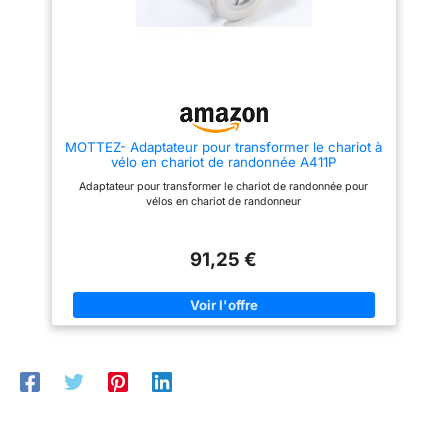
confort, ceinture de
en quelques gestes et speut
être rangé de manière peu
sécurité à 5 points,
encombrante. Le chariot peut
sièges surélevés
supporter une charge maximale
de 90 kg sur la surface de
(faciles à monter)
chargement et est donc parfait
pour le transport de choses
lourdes. Pour élargir la surface
de transport, il suffit d'ouvrir la
MOTTEZ- Adaptateur pour transformer le chariot à
fermeture éclair de la poche
vélo en chariot de randonnée A411P
arrière inférieure. IDÉAL | Le
chariot à main dispose d'un toit
Adaptateur pour transformer le chariot de randonnée pour
amovible pratique offrant une
vélos en chariot de randonneur
protection optimale contre la
pluie et le soleil. L'intérieur du
chariot est en outre équipé d'un
système de ceinture intégré qui
91,25 €
sert à fixer le contenu en toute
sécurité et à le sécuriser
pendant le transport. À l'avant
du chariot, vous trouverez
également trois poches
extérieures pratiques. STABLE |
Les quatre roues du chariot
peuvent être bloquées par des
freins, de plus les deux roues
avant peuvent pivoter à 360
degrés, ce qui rend le chariot
pliable parfaitement adapté à
tous les terrains. Le châssis