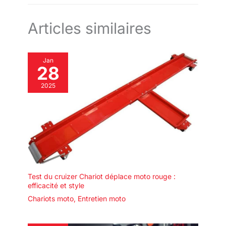
stable en métal de haute qualité
assure une excellente stabilité,
même sur les terrains
Articles similaires
accidentés.
Jan
28
2025
Test du cruizer Chariot déplace moto rouge :
efficacité et style
Chariots moto
,
Entretien moto