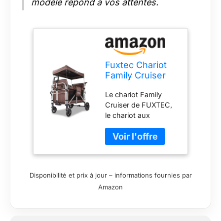
modèle répond à vos attentes.
Fuxtec Chariot
Family Cruiser
Marron,
Le chariot Family
L'Original,
Cruiser de FUXTEC,
Chariot de Jardin
le chariot aux
Pliable,
dimensions XL !
Homologué EN-
Conçu pour 4
1888, 4 Enfants,
enfants, avec 4
Banquette
ceintures de sécurité
Amovible,
intégrées et deux
Transport, Plage,
Disponibilité et prix à jour – informations fournies par
rangées de sièges
Forêt, à Tirer ou
Amazon
incluses ! Désormais
à Pousser
homologué EN-
1888-1+A1 et EN-
1888-2+A1 :