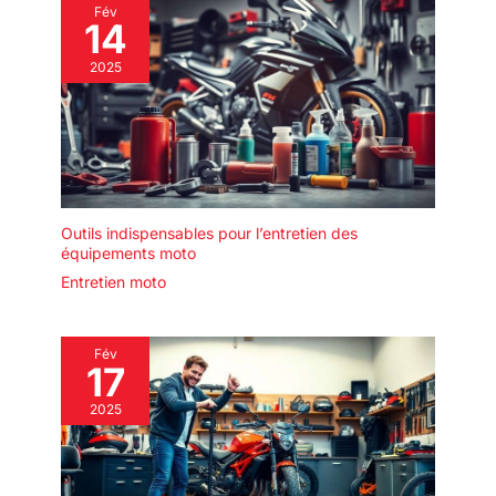
Fév
14
2025
Outils indispensables pour l’entretien des
équipements moto
Entretien moto
Fév
17
2025