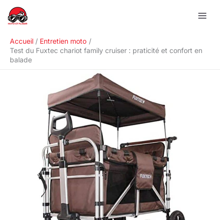
Aller
R
au
e
contenu
c
Accueil
Entretien moto
h
Test du Fuxtec chariot family cruiser : praticité et confort en
balade
e
r
c
h
e
r