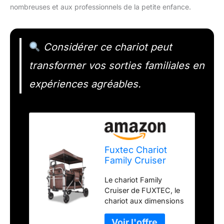
nombreuses et aux professionnels de la petite enfance.
Considérer ce chariot peut
transformer vos sorties familiales en
expériences agréables.
Fuxtec Chariot
Family Cruiser
Marron, L'Original,
Le chariot Family
Chariot de Jardin
Cruiser de FUXTEC, le
Pliable,
chariot aux dimensions
Homologué EN-
XL ! Conçu pour 4
1888, 4 Enfants,
enfants, avec 4
Banquette