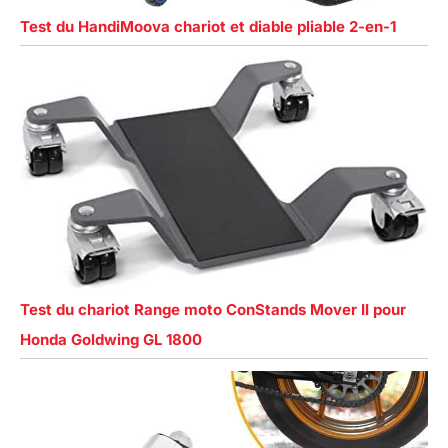
Test du HandiMoova chariot et diable pliable 2-en-1
Test du chariot Range moto ConStands Mover II pour
Honda Goldwing GL 1800