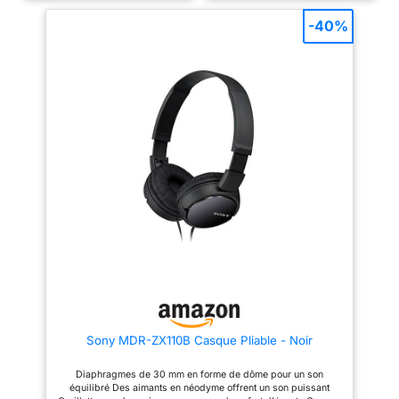
Audio - optimise votre
doté de grands transducteurs
expérience en analysant la
dynamiques de 40 mm qui
-40%
forme de vos oreilles via
produisent un son détaillé et
l'application Sony |
des rythmes puissants grâce à
Headphones Connect, pour
la technologie BassUp.
apporter une expérience
Compatible avec la norme Hi-
musicale toujours plus
Res Audio via le câble auxiliaire
immersive et sur mesure. Avec
pour un son plus précis.
50 heures d'autonomie, vous
AUTONOMIE DE 40 HEURES ET
pouvez écouter votre musique
CHARGE RAPIDE : grâce à 40
préférée sans craindre d'être à
heures d'autonomie avec ANC
court de batterie. Si l'autonomie
activé et 60 heures sans, vous
du casque devient trop faible,
pouvez vous déplacer en toute
une recharge rapide de 3
tranquillité, sans penser à
minutes peut vous redonner 1,5
recharger. Effectuez une charge
heure d'écoute. Le WH-CH520
rapide pendant 5 minutes pour
est doté d'une connexion
profiter de 4 heures de lecture
Bluetooth multipoint, de
supplémentaires. DOUBLE
commandes via des boutons et
CONNEXION : connectez-vous
peut même être contrôlé par la
simultanément à deux appareils
voix. Les fonctionnalités Swift
en Bluetooth 5.0 et basculez
Pair et Fast Pair facilitent la
instantanément de l'un à l'autre.
connexion, faisant de ce casque
Que vous travailliez sur votre
le compagnon idéal de votre
ordinateur portable ou que vous
quotidien Répondez facilement
ayez besoin de prendre un
Sony MDR-ZX110B Casque Pliable - Noir
aux appels en cliquant sur les
appel téléphonique, le son sera
boutons situés sur le casque.
automatiquement lu depuis
Grâce à un microphone de haute
l'appareil dont vous avez
Diaphragmes de 30 mm en forme de dôme pour un son
qualité le WH-CH520 vous
besoin. APPLICATION POUR
équilibré Des aimants en néodyme offrent un son puissant
permet de passer des appels
PERSONNALISER L'ÉGALISEUR :