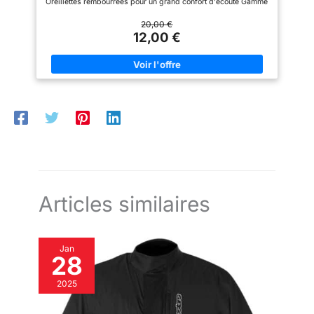
Oreillettes rembourrées pour un grand confort d'écoute Gamme
de manière audible même dans
téléchargez l'application
de fréquences de 12 à 22 kHz Longueur de câble: 1.2 mètres
des environnements bruyants.
soundcore pour personnaliser
20,00 €
votre son à l'aide de l'égaliseur,
12,00 €
proposant 22 préréglages ou de
tout peaufiner vous-même. Vous
pouvez également basculer
entre 3 modes : ANC, Normal et
Transparence, et vous détendre
avec du bruit blanc. ENTENDEZ
VOTRE ENVIRONNEMENT :
passez en mode Transparence
sur votre casque antibruit
lorsque vous devez être
conscient des sons
environnants : entendre les
annonces des transports,
traverser la route ou simplement
rester connecté au monde qui
vous entoure.
Articles similaires
Jan
28
2025