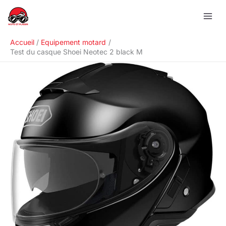
Aller
R
au
e
contenu
c
Accueil
Equipement motard
h
Test du casque Shoei Neotec 2 black M
e
r
c
h
e
r