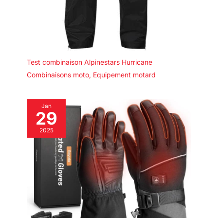
Test combinaison Alpinestars Hurricane
Combinaisons moto
,
Equipement motard
Jan
29
2025