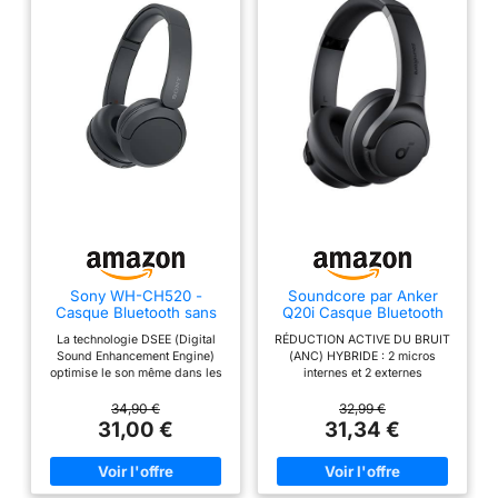
Sony WH-CH520 -
Soundcore par Anker
Casque Bluetooth sans
Q20i Casque Bluetooth
Fil, Multipoint, Micro
sans Fil
La technologie DSEE (Digital
RÉDUCTION ACTIVE DU BRUIT
intégré - jusqu'à 50
Sound Enhancement Engine)
(ANC) HYBRIDE : 2 micros
Heures d'autonomie et
optimise le son même dans les
internes et 2 externes
Charge Rapide - Noir
hautes fréquences pour un son
fonctionnent en tandem pour
authentique. Vous pouvez
détecter le bruit externe et le
34,90 €
32,99 €
adapter le son à votre style de
réduire efficacement, jusqu'à
31,00 €
31,34 €
musique grâce à l'égaliseur de
90 %, comme les bruits des
l'application Sony |
moteurs de voitures et d'avions.
Headphones Connect. La
PLONGEZ AU CŒUR D'UN SON
technologie Sony 360 Reality
PRÉCIS : le casque antibruit est