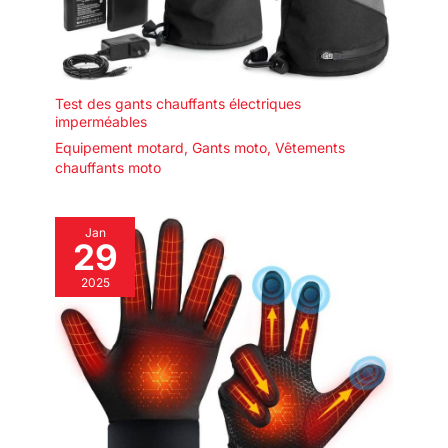
Test des gants chauffants électriques
imperméables
Equipement motard
,
Gants moto
,
Vêtements
chauffants moto
Jan
29
2025