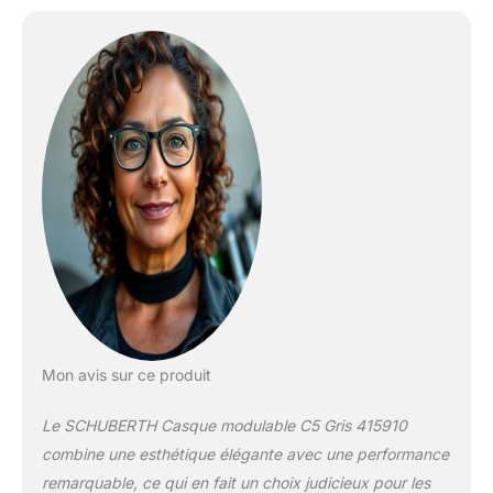
meilleure absorption des
chocs et une réduction
du poids champ de
vision accru grâce à la
nouvelle « CityPosition »
et grâce au « V-Lock »
du pare-soleil nouvelle
position de la jugulaire
pour un confort accru au
niveau du cou et
système anti-roulement
(A.R.O.S.) La fibre de
verre traitée directement
(Schuberth Direct Fibre
Processing) combinée à
une résine spéciale est
Mon avis sur ce produit
comprimée sous vide
sous haute pression
Le SCHUBERTH Casque modulable C5 Gris 415910
pour créer une coque de
casque
combine une esthétique élégante avec une performance
exceptionnellement
remarquable, ce qui en fait un choix judicieux pour les