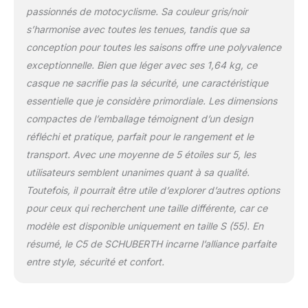
robuste et
passionnés de motocyclisme. Sa couleur gris/noir
particulièrement légère. 2
s’harmonise avec toutes les tenues, tandis que sa
tailles de coque de
casque nouvel intérieur
conception pour toutes les saisons offre une polyvalence
sans couture avec le
exceptionnelle. Bien que léger avec ses 1,64 kg, ce
concept
casque ne sacrifie pas la sécurité, une caractéristique
d’individualisation
essentielle que je considère primordiale. Les dimensions
Schuberth pour un
ajustement parfait Prise
compactes de l’emballage témoignent d’un design
d’air à double menton
réfléchi et pratique, parfait pour le rangement et le
pour une ventilation
transport. Avec une moyenne de 5 étoiles sur 5, les
encore meilleure (y
utilisateurs semblent unanimes quant à sa qualité.
compris filtre
remplaçable) Nouveau
Toutefois, il pourrait être utile d’explorer d’autres options
becquet arrière avec
pour ceux qui recherchent une taille différente, car ce
sortie d’air Nouveau
modèle est disponible uniquement en taille S (55). En
mécanisme de visière
résumé, le C5 de SCHUBERTH incarne l’alliance parfaite
breveté avec fonction
entre style, sécurité et confort.
mémoire