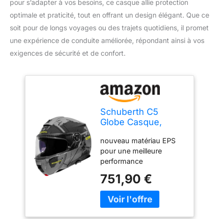
pour s’adapter à vos besoins, ce casque allie protection
optimale et praticité, tout en offrant un design élégant. Que ce
soit pour de longs voyages ou des trajets quotidiens, il promet
une expérience de conduite améliorée, répondant ainsi à vos
exigences de sécurité et de confort.
Schuberth C5
Globe Casque,
Grau, M (57)
nouveau matériau EPS
pour une meilleure
performance
d’absorption des chocs
751,90 €
et une cavité à double
densité élargie pour le
corps principal et les
côtés Renforcé avec du