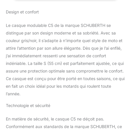
carbone pour une
meilleure absorption des
Design et confort
chocs et une réduction
du poids champ de
Le casque modulable C5 de la marque SCHUBERTH se
vision accru grâce à la
nouvelle « CityPosition »
distingue par son design moderne et sa sobriété. Avec sa
et grâce au « V-Lock »
couleur gris/noir, il s’adapte à n’importe quel style de moto et
du pare-soleil nouvelle
attire l’attention par son allure élégante. Dès que je l’ai enfilé,
position de la jugulaire
j’ai immédiatement ressenti une sensation de confort
pour un confort accru au
indéniable. La taille S (55 cm) est parfaitement ajustée, ce qui
niveau du cou et
système anti-roulement
assure une protection optimale sans compromettre le confort.
(A.R.O.S.) La fibre de
Ce casque est conçu pour être porté en toutes saisons, ce qui
verre traitée directement
en fait un choix idéal pour les motards qui roulent toute
(Schuberth Direct Fibre
l’année.
Processing) combinée à
une résine spéciale est
Technologie et sécurité
comprimée sous vide
sous haute pression
pour créer une coque de
En matière de sécurité, le casque C5 ne déçoit pas.
casque
Conformément aux standards de la marque SCHUBERTH, ce