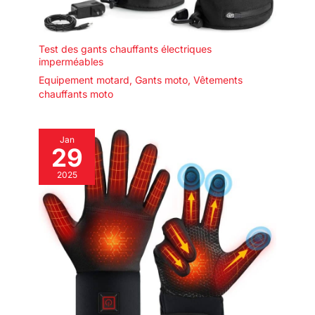
Test des gants chauffants électriques
imperméables
Equipement motard
,
Gants moto
,
Vêtements
chauffants moto
Jan
29
2025