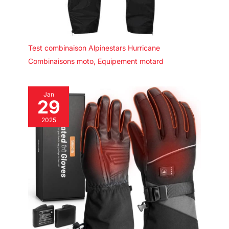
Test combinaison Alpinestars Hurricane
Combinaisons moto
,
Equipement motard
Jan
29
2025