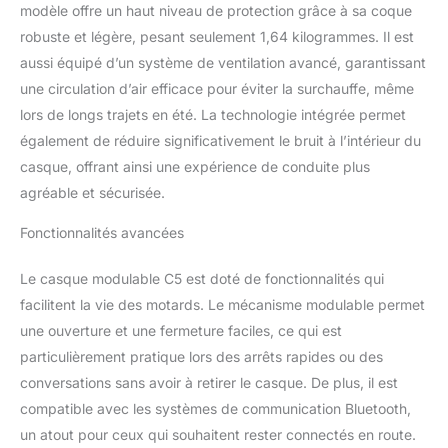
exceptionnellement
modèle offre un haut niveau de protection grâce à sa coque
robuste et
robuste et légère, pesant seulement 1,64 kilogrammes. Il est
particulièrement légère. 2
aussi équipé d’un système de ventilation avancé, garantissant
tailles de coque de
casque nouvel intérieur
une circulation d’air efficace pour éviter la surchauffe, même
sans couture avec le
lors de longs trajets en été. La technologie intégrée permet
concept
également de réduire significativement le bruit à l’intérieur du
d’individualisation
casque, offrant ainsi une expérience de conduite plus
Schuberth pour un
ajustement parfait Prise
agréable et sécurisée.
d’air à double menton
pour une ventilation
Fonctionnalités avancées
encore meilleure (y
compris filtre
Le casque modulable C5 est doté de fonctionnalités qui
remplaçable) Nouveau
facilitent la vie des motards. Le mécanisme modulable permet
becquet arrière avec
une ouverture et une fermeture faciles, ce qui est
sortie d’air Nouveau
particulièrement pratique lors des arrêts rapides ou des
mécanisme de visière
breveté avec fonction
conversations sans avoir à retirer le casque. De plus, il est
mémoire
compatible avec les systèmes de communication Bluetooth,
un atout pour ceux qui souhaitent rester connectés en route.