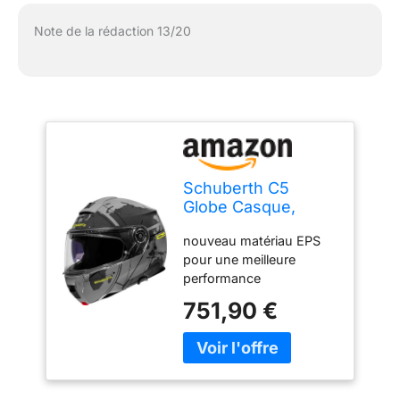
Note de la rédaction 13/20
Schuberth C5
Globe Casque,
Grau, M (57)
nouveau matériau EPS
pour une meilleure
performance
d’absorption des chocs
751,90 €
et une cavité à double
densité élargie pour le
corps principal et les
côtés Renforcé avec du
carbone pour une