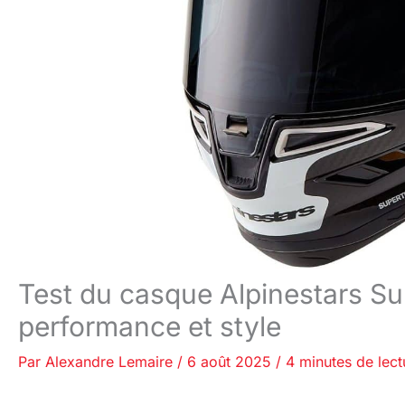
Test du casque Alpinestars Su
performance et style
Par
Alexandre Lemaire
/
6 août 2025
/
4 minutes de lect