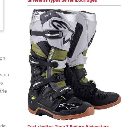
différents types de rembourrages
son
ds du
La
trie
ide
Test : bottes Tech 7 Enduro Alpinestars