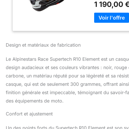
1 190,00 
pour l’efficacité a
réduisent la rési
optimisée pour l’a
conçu avec un évi
plus doux en cas 
mentonnière pour 
et interne et les
Design et matériaux de fabrication
maximale contre l
la visière est ins
Le Alpinestars Race Supertech R10 Element est un casque 
dégagement accide
fermée par un cr
design audacieux et ses couleurs vibrantes : noir, rouge e
permet de changer
carbone, un matériau réputé pour sa légèreté et sa résis
(champ de vision 
casque, qui est de seulement 300 grammes, offrant ainsi
finition générale est impeccable, témoignant du savoir-fai
des équipements de moto.
Confort et ajustement
Un des points forts du Supertech R10 Element est son sy