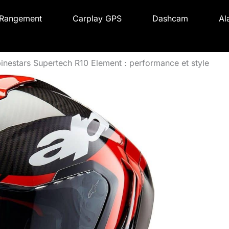
Rangement
Carplay GPS
Dashcam
Al
inestars Supertech R10 Element : performance et style