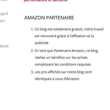
qu’il
ion
eture