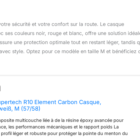
otre sécurité et votre confort sur la route. Le casque
ses couleurs noir, rouge et blanc, offre une solution idéal
ure une protection optimale tout en restant léger, tandis 
vec style. Optez pour ce modèle en taille M et bénéficiez 
upertech R10 Element Carbon Casque,
weiß, M (57/58)
osite multicouche liée à de la résine époxy avancée pour
ance, les performances mécaniques et le rapport poids La
profil léger et robuste pour protéger la pointe du menton du
ière est préparée Pinlock toute la forme du casque est conçue