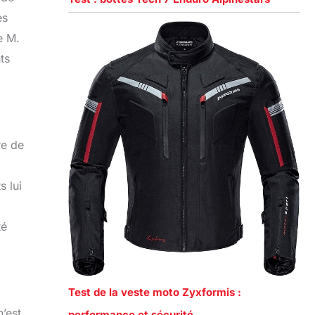
es
e M.
ts
re de
s lui
té
Test de la veste moto Zyxformis :
’est
performance et sécurité