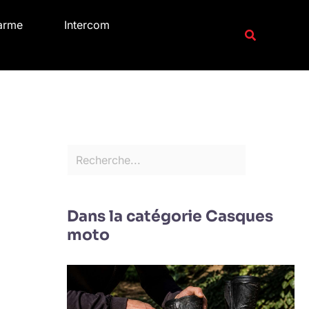
R
arme
Intercom
e
Recherche
c
h
e
r
c
h
e
r
Dans la catégorie Casques
moto