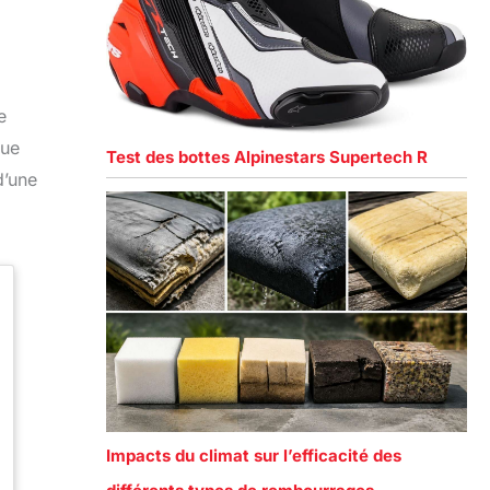
e
que
Test des bottes Alpinestars Supertech R
d’une
Impacts du climat sur l’efficacité des