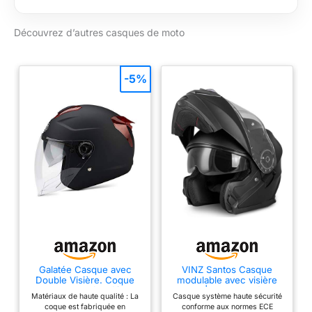
course
Découvrez d’autres casques de moto
-5%
Galatée Casque avec
VINZ Santos Casque
Double Visière. Coque
modulable avec visière
Abs, Eps Renforcé(Noir
Solaire | Homologué ECE
Matériaux de haute qualité : La
Casque système haute sécurité
Mat
22.06 & Compatible
coque est fabriquée en
conforme aux normes ECE
PINLOCK | Casque de