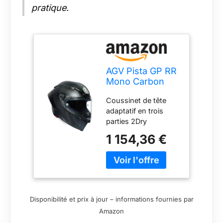
pratique.
AGV Pista GP RR
Mono Carbon
2023 Casque,
Coussinet de tête
carbon matt, 2XL
adaptatif en trois
(63/64)
parties 2Dry
absorption
1 154,36 €
instantanée de la
sueur Microsense
confort cutané
premium Système de
déverrouillage de
sécurité pour
Disponibilité et prix à jour – informations fournies par
coussinets de joue
Amazon
Ajustement de