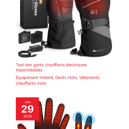
Test des gants chauffants électriques
imperméables
Equipement motard
,
Gants moto
,
Vêtements
chauffants moto
Jan
29
2025