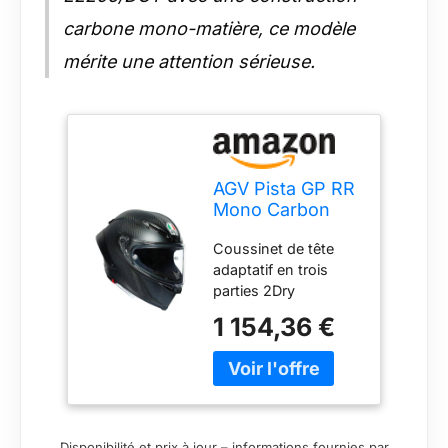
carbone mono-matière, ce modèle
mérite une attention sérieuse.
AGV Pista GP RR
Mono Carbon
2023 Casque,
Coussinet de tête
carbon matt, 2XL
adaptatif en trois
(63/64)
parties 2Dry
absorption
1 154,36 €
instantanée de la
sueur Microsense
confort cutané
premium Système de
déverrouillage de
sécurité pour
Disponibilité et prix à jour – informations fournies par