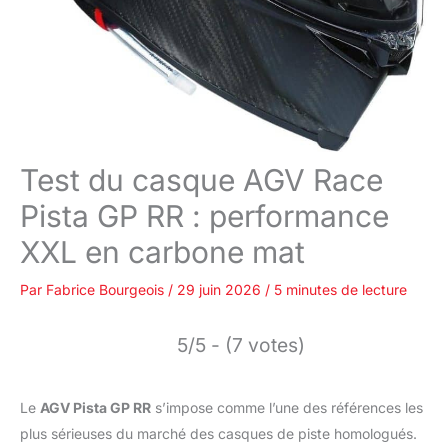
Test du casque AGV Race
Pista GP RR : performance
XXL en carbone mat
Par
Fabrice Bourgeois
/
29 juin 2026
/
5 minutes de lecture
5/5 - (7 votes)
Le
AGV Pista GP RR
s’impose comme l’une des références les
plus sérieuses du marché des casques de piste homologués.