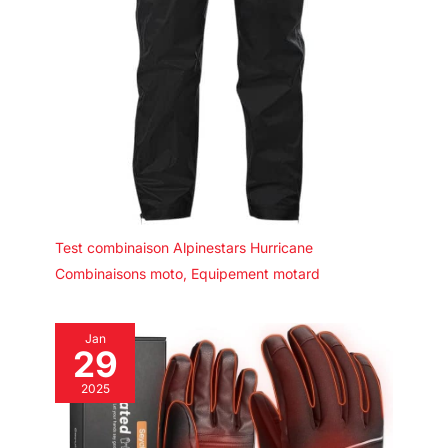
Test combinaison Alpinestars Hurricane
Combinaisons moto
,
Equipement motard
Jan
29
2025