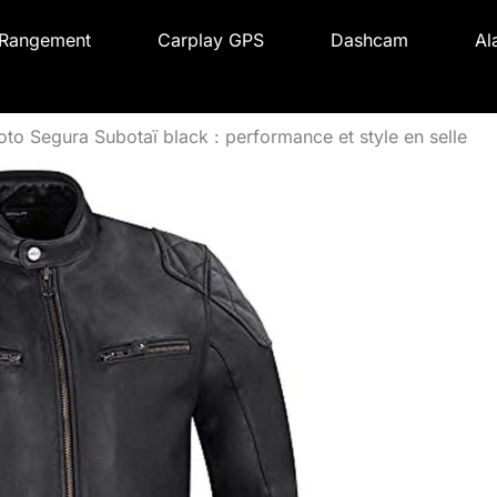
Rangement
Carplay GPS
Dashcam
Al
to Segura Subotaï black : performance et style en selle