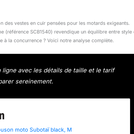
tion des vestes en cuir pensées pour les motards exigeants.
 (référence SCB1540) revendique un équilibre entre style 
ace à la concurrence ? Voici notre analyse complète.
gne avec les détails de taille et le tarif
parer sereinement.
uson moto Subotaï black, M