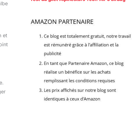
albe
n et
oint
e.
ger