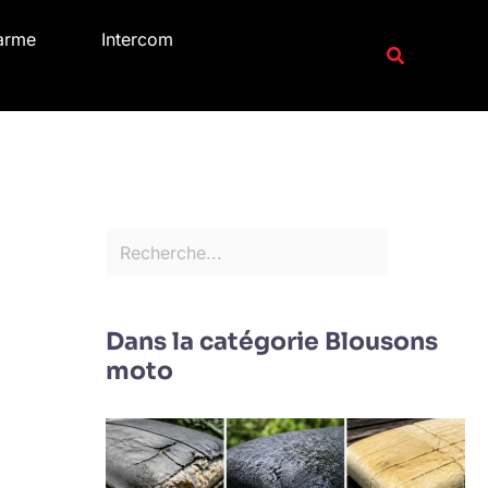
R
arme
Intercom
e
Recherche
c
h
e
r
c
h
e
r
Dans la catégorie Blousons
moto