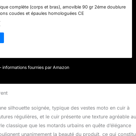
que complète (corps et bras), amovible 90 gr 2éme doublure
ections coudes et épaules homologuées CE
€
r – informations fournies par Amazon
rent
une silhouette soignée, typique des vestes moto en cuir à
outures régulières, et le cuir présente une texture agréable a
yle classique que les motards urbains en quête d’élégance
soulignent unanimement la beauté du produit, ce qui constit