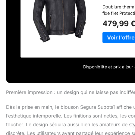
Doublure thermi
fixe filet Prot
479,99 
Disponibilité et prix à jou
Première impression : un design qui ne laisse pas indiffé
Dès la prise en main, le blouson Segura Subotaï affiche 
l’esthétique intemporelle. Les finitions sont nettes, les c
toucher. Le design séduira aussi bien les amateurs de st
discrète. Les utilisateurs ayant partagé leur expérience 