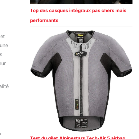
Top des casques intégraux pas chers mais
performants
 et
 une
s
eur
lité
a
Test du gilet Alpinestars Tech-Air 5 airbag