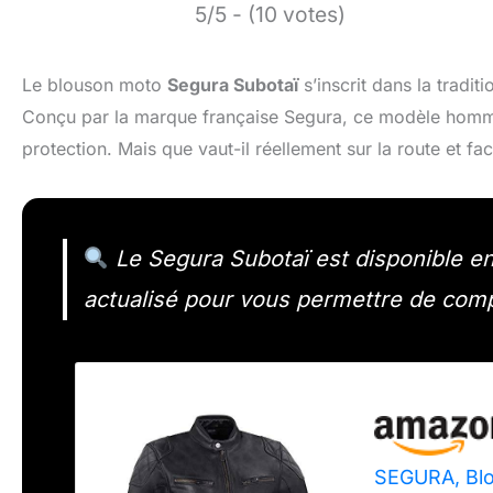
5/5 - (10 votes)
Le blouson moto
Segura Subotaï
s’inscrit dans la tradi
Conçu par la marque française Segura, ce modèle homme
protection. Mais que vaut-il réellement sur la route et f
Le Segura Subotaï est disponible en li
actualisé pour vous permettre de com
SEGURA, Blo