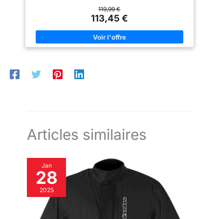
supérieure. PROTECTION - La structure légère en nid d'abeille
la sécurité de la conduite de
des protections du dos, des épaules et des coudes certifiées
119,99 €
nuit 【Confort ultime】La
CE assure la protection et la libre circulation de l'air.
113,45 €
doublure de la veste de moto
FUNCTIONNALITÉ - la veste possède une poche intérieure
est faite d'un tissu doux et doux
étanche, une poche intérieure supplémentaire et 2 poches
pour la peau et de matériaux de
extérieures. VENTILATION - plus de la moitié de la veste est
remplissage légers
constituée d'un tissu en maille extra-respirant qui rend cette
soigneusement sélectionnés
veste parfaite pour les journées d'été les plus chaudes.
pour offrir d'excellentes
CONFORT - le blouson avec protections ne pèse que 1400 g,
performances thermiques pour
vous n'aurez pas l'impression d'en porter une.
une expérience de port chaude
et confortable. La couche
extérieure est en tissu polyester
imperméable pour une
excellente protection contre le
vent, la chaleur et la durabilité.
Facile à nettoyer, la poussière et
autres saletés peuvent être
facilement essuyées
Articles similaires
【Doublure amovible】La
doublure amovible se ferme
avec des boutons cachés au
niveau des manches et de
Jan
l'ourlet pour garantir la chaleur
28
tout en conservant un
ajustement stable. La doublure
douce peut être portée seule et
2025
la conception amovible étend
l'utilité de la veste de moto au-
delà du froid, ce qui en fait une
option toute l'année vous