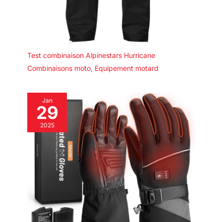
Test combinaison Alpinestars Hurricane
Combinaisons moto
,
Equipement motard
Jan
29
2025