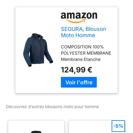
SEGURA, Blouson
Moto Homme
Natcho Navy, M
COMPOSITION 100%
POLYESTER MEMBRANE
Membrane Etanche
RESPIRABILITE
124,99 €
Supérieure
Découvrez d’autres blousons moto pour homme
-5%