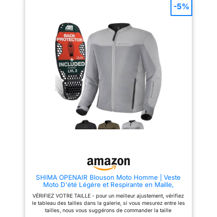
en tissu polyester élastique,
extérieur en fait un blouson de
-5%
respirant et confortable
moto chaud, idéal pour une
Protections EVA 5 pièces
utilisation toute l'année
amovibles en réflexion sur la
【Meilleurs détails】Veste de
luminosité, au dos, aux épaules
moto d'hiver IRON
et aux coudes Veuillez vous
JIA’Scomprend une capuche,
référer attentivement au tableau
une doublure et un équipement
des tailles pour choisir votre
de protection amovibles. Il offre
taille avant de commander. LA
des poches zippées à double
QUALITÉ EST NOTRE CULTURE.
épaisseur de grande capacité
Qualité garantie par au moins 6
pour un grand espace de
mois de garantie. Si vous avez
rangement. La fermeture éclair
des questions, n'hésitez pas à
latérale permet un ajustement
nous envoyer un courriel. Nous
flexible de la taille, ce qui
répondrons dans les 24 heures
facilite l'enfilage et le retrait et
améliore la respirabilité. Motif
quadrillé en losange sur les
épaules. Le logo sur la poitrine
utilise du Velcro pour créer un
look personnalisé 【Meilleure
protection】La veste de moto
utilise une armure CE sur les
épaules et les coudes pour
offrir une meilleure protection.
SHIMA OPENAIR Blouson Moto Homme | Veste
De plus, la protection dorsale
Moto D'été Légère et Respirante en Maille,
amovible en EVA assure une
Protections CE du dos, des épaules et des
protection complète contre les
VÉRIFIEZ VOTRE TAILLE - pour un meilleur ajustement, vérifiez
coudes, réglage de la largeur (Gris, L)
dangers potentiels. La
le tableau des tailles dans la galerie, si vous mesurez entre les
conception élégante de la
tailles, nous vous suggérons de commander la taille
bande réfléchissante améliore