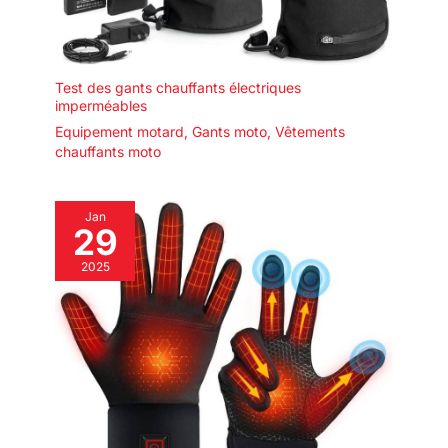
Test des gants chauffants électriques
imperméables
Equipement motard
,
Gants moto
,
Vêtements
chauffants moto
Jan
29
2025