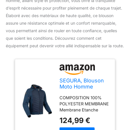
homme, alliant style et protection, vous offre la tranquillité
d’esprit nécessaire pour profiter pleinement de chaque trajet.
Élaboré avec des matériaux de haute qualité, ce blouson
assure une résistance optimale et un confort remarquable,
vous permettant ainsi de rouler en toute confiance, quelles
que soient les conditions. Découvrez comment cet
équipement peut devenir votre allié indispensable sur la route.
SEGURA, Blouson
Moto Homme
Natcho Navy, M
COMPOSITION 100%
POLYESTER MEMBRANE
Membrane Etanche
RESPIRABILITE
124,99 €
Supérieure