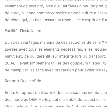
sentiment de sécurité, bien qu’il ait fallu un peu de prat
de spray silicone comme conseillé devrait suffire à ass
de détail qui, au final, assure la tranquillité d’esprit de l’ut
Facilité d’Installation
L’un des avantages majeurs de ces sacoches de selle XMT
Livrées avec tous les éléments nécessaires, elles requiè
minutieux, ce qui garantit leur intégrité lors du transport
2004, il avait simplement utilisé des coupleurs filetés 1
de manipuler les sacs avec précaution pour éviter les rayu
Rapport Qualité/Prix
Enfin, le rapport qualité/prix de ces sacoches mérite une
des modèles OEM Harley, cet ensemble de sacoches se di
plus coûteux. Avec une moyenne de 4, 4/5 étoiles sur le