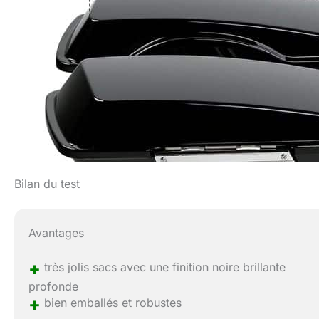
Bilan du test
Avantages
+
très jolis sacs avec une finition noire brillante
profonde
+
bien emballés et robustes