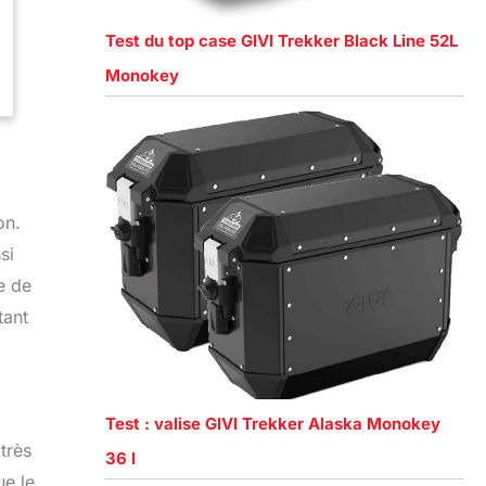
Test du top case GIVI Trekker Black Line 52L
Monokey
on.
si
e de
tant
Test : valise GIVI Trekker Alaska Monokey
très
36 l
ue le