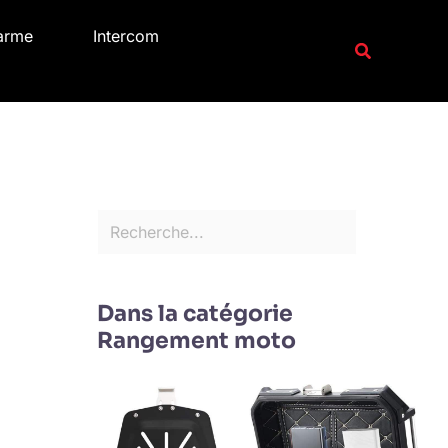
R
arme
Intercom
e
Recherche
c
h
e
r
c
h
e
r
Dans la catégorie
Rangement moto