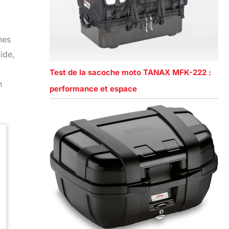
hes
ide,
Test de la sacoche moto TANAX MFK-222 :
n
performance et espace