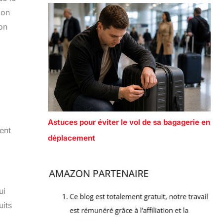
ion
on
Astuces pour éviter le vol de sa bagagerie en
ent
déplacement
ui
uits