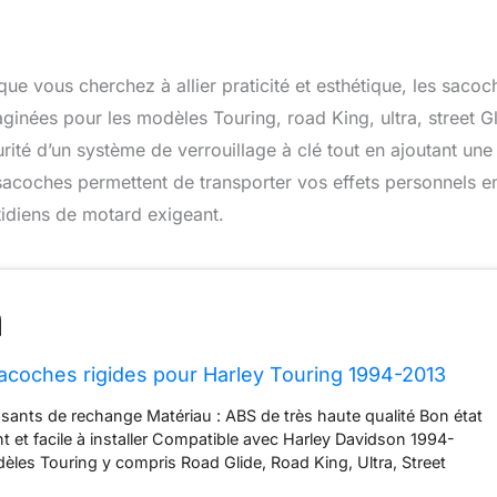
e vous cherchez à allier praticité et esthétique, les sacoc
nées pour les modèles Touring, road King, ultra, street Gl
urité d’un système de verrouillage à clé tout en ajoutant une
es sacoches permettent de transporter vos effets personnels e
tidiens de motard exigeant.
oches rigides pour Harley Touring 1994-2013
nts de rechange Matériau : ABS de très haute qualité Bon état
 et facile à installer Compatible avec Harley Davidson 1994-
èles Touring y compris Road Glide, Road King, Ultra, Street
ide. Ils s'adaptent également aux modèles Softail, DYNA et