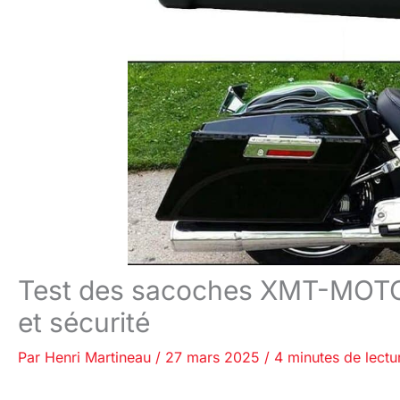
Test des sacoches XMT-MOTO 
et sécurité
Par
Henri Martineau
/
27 mars 2025
/
4 minutes de lectu