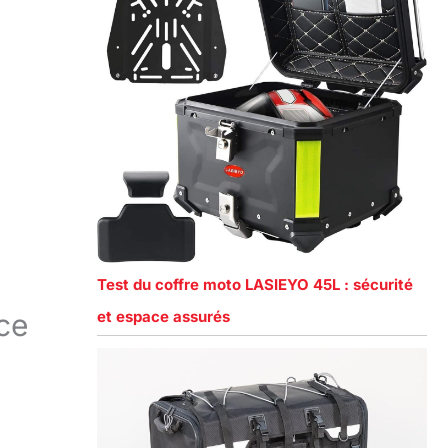
Test du coffre moto LASIEYO 45L : sécurité
ce
et espace assurés