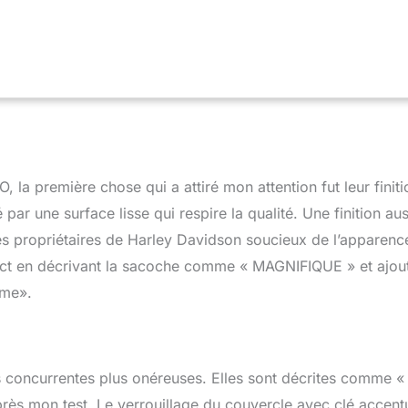
s supports de conversion (les supports ne sont pas inclus).
 d'acheter, veuillez vérifier si les tuyaux d'échappement
'installation de la sacoche.) Contenu de l'emballage : sacoche
+ 2 clés + 2 loquets
 la première chose qui a attiré mon attention fut leur finiti
 par une surface lisse qui respire la qualité. Une finition aus
 les propriétaires de Harley Davidson soucieux de l’apparenc
spect en décrivant la sacoche comme « MAGNIFIQUE » et ajou
mme».
s concurrentes plus onéreuses. Elles sont décrites comme « 
rès mon test. Le verrouillage du couvercle avec clé accent