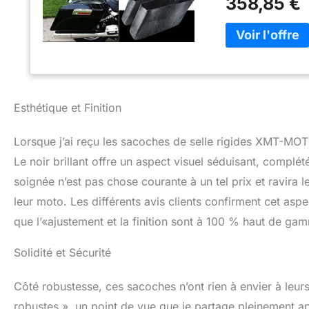
358,85 €
Sportster avec le
(Remarque : avant
interfèrent avec l
gauche et droite 
Esthétique et Finition
Lorsque j’ai reçu les sacoches de selle rigides XMT-MOTO,
Le noir brillant offre un aspect visuel séduisant, complété
soignée n’est pas chose courante à un tel prix et ravira
leur moto. Les différents avis clients confirment cet a
que l’«ajustement et la finition sont à 100 % haut de ga
Solidité et Sécurité
Côté robustesse, ces sacoches n’ont rien à envier à leur
robustes », un point de vue que je partage pleinement ap