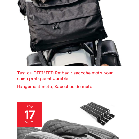
Test du DEEMEED Petbag : sacoche moto pour
chien pratique et durable
Rangement moto
,
Sacoches de moto
Fév
17
2025