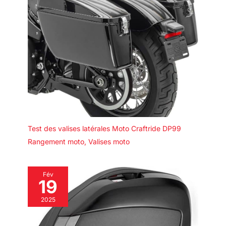
Test des valises latérales Moto Craftride DP99
Rangement moto
,
Valises moto
Fév
19
2025