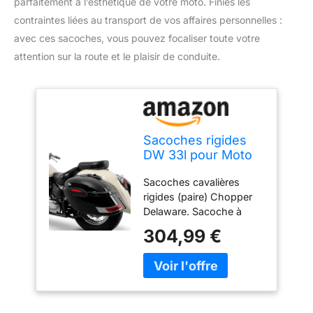
parfaitement à l’esthétique de votre moto. Finies les
contraintes liées au transport de vos affaires personnelles :
avec ces sacoches, vous pouvez focaliser toute votre
attention sur la route et le plaisir de conduite.
Sacoches rigides
DW 33l pour Moto
Guzzi California
Sacoches cavalières
rigides (paire) Chopper
Delaware. Sacoche à
coque rigide (paire) pour
304,99 €
un véritable look Bagger
Contenu de la livraison:
bagage à coque rigide (2
pièces, pour la gauche et
la droite), clés (avec