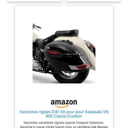
35,5 cm. Volume: chacun 33
35,5 cm. Volume: chacun 33
litres. Matériaux: ABS durable
litres. Matériaux: ABS durable
Feux arrières intégrés (peut être
Feux arrières intégrés (peut être
connecté en option, sans e-
connecté en option, sans e-
homologation). Bagage
homologation). Bagage
verrouillable pour un stockage
verrouillable pour un stockage
de contenu sûr Important : Il
de contenu sûr Important : Il
s'agit d'un article universel, non
s'agit d'un article universel, non
adapté à un modèle spécifique.
adapté à un modèle spécifique.
Dans de nombreux cas, des
Dans de nombreux cas, des
ajustements individuels sont
ajustements individuels sont
nécessaires pour le montage.
nécessaires pour le montage.
Veuillez utiliser les dimensions
Veuillez utiliser les dimensions
et les images pour vérifier s'il
et les images pour vérifier s'il
est possible de monter
est possible de monter
Sacoches rigides DW 33l pour pour Kawasaki VN
900 Classic/Custom
Sacoches cavalières rigides (paire) Chopper Delaware.
Sacoche à coque rigide (paire) pour un véritable look Bagger