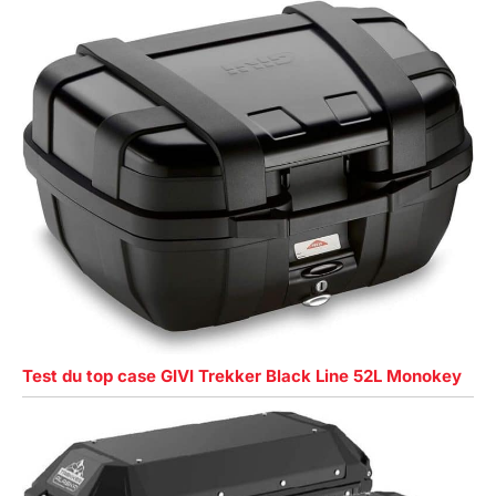
Test du top case GIVI Trekker Black Line 52L Monokey