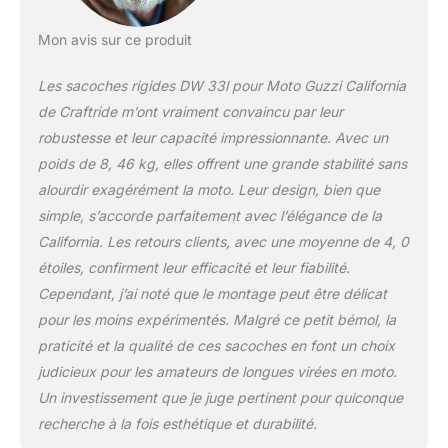
spécifique. Dans de
nombreux cas, des
Mon avis sur ce produit
ajustements individuels
sont nécessaires pour le
Les sacoches rigides DW 33l pour Moto Guzzi California
montage. Veuillez utiliser
les dimensions et les
de Craftride m’ont vraiment convaincu par leur
images pour vérifier s'il
robustesse et leur capacité impressionnante. Avec un
est possible de monter
poids de 8, 46 kg, elles offrent une grande stabilité sans
alourdir exagérément la moto. Leur design, bien que
simple, s’accorde parfaitement avec l’élégance de la
California. Les retours clients, avec une moyenne de 4, 0
étoiles, confirment leur efficacité et leur fiabilité.
Cependant, j’ai noté que le montage peut être délicat
pour les moins expérimentés. Malgré ce petit bémol, la
praticité et la qualité de ces sacoches en font un choix
judicieux pour les amateurs de longues virées en moto.
Un investissement que je juge pertinent pour quiconque
recherche à la fois esthétique et durabilité.