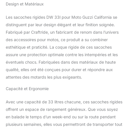
serrures identiques et 2
Design et Matériaux
clés) Dimensions: 28 x
68,6 x 35,5 cm. Volume:
Les sacoches rigides DW 33l pour Moto Guzzi California se
chacun 33 litres.
Matériaux: ABS durable
distinguent par leur design élégant et leur finition soignée.
Feux arrières intégrés
Fabriqué par Craftride, un fabricant de renom dans l’univers
(peut être connecté en
des accessoires pour motos, ce produit a su combiner
option, sans e-
esthétique et praticité. La coque rigide de ces sacoches
homologation). Bagage
assure une protection optimale contre les intempéries et les
verrouillable pour un
stockage de contenu sûr
éventuels chocs. Fabriquées dans des matériaux de haute
Important : Il s'agit d'un
qualité, elles ont été conçues pour durer et répondre aux
article universel, non
attentes des motards les plus exigeants.
adapté à un modèle
spécifique. Dans de
Capacité et Ergonomie
nombreux cas, des
ajustements individuels
Avec une capacité de 33 litres chacune, ces sacoches rigides
sont nécessaires pour le
montage. Veuillez utiliser
offrent un espace de rangement généreux. Que vous soyez
les dimensions et les
en balade le temps d’un week-end ou sur la route pendant
images pour vérifier s'il
plusieurs semaines, elles vous permettront de transporter tout
est possible de monter