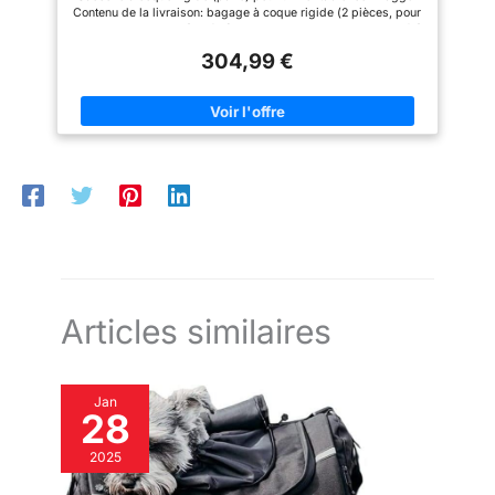
Contenu de la livraison: bagage à coque rigide (2 pièces, pour
la gauche et la droite), clés (avec serrures identiques et 2 clés)
Dimensions: 28 x 68,6 x 35,5 cm. Volume: chacun 33 litres.
304,99 €
Matériaux: ABS durable Feux arrières intégrés (peut être
connecté en option, sans e-homologation). Bagage
verrouillable pour un stockage de contenu sûr Important : Il
s'agit d'un article universel, non adapté à un modèle
spécifique. Dans de nombreux cas, des ajustements
individuels sont nécessaires pour le montage. Veuillez utiliser
les dimensions et les images pour vérifier s'il est possible de
monter
Articles similaires
Jan
28
2025