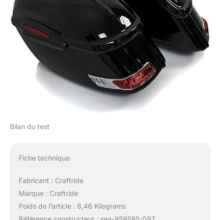
Bilan du test
Fiche technique
Fabricant : Craftride
Marque : Craftride
Poids de l’article : 8,46 Kilograms
Référence constructeur : sea-959595-097