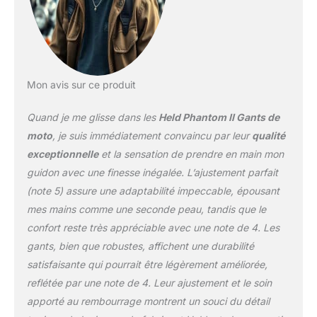
Mon avis sur ce produit
Quand je me glisse dans les
Held Phantom II Gants de
moto
, je suis immédiatement convaincu par leur
qualité
exceptionnelle
et la sensation de prendre en main mon
guidon avec une finesse inégalée. L’ajustement parfait
(note 5) assure une adaptabilité impeccable, épousant
mes mains comme une seconde peau, tandis que le
confort reste très appréciable avec une note de 4. Les
gants, bien que robustes, affichent une durabilité
satisfaisante qui pourrait être légèrement améliorée,
reflétée par une note de 4. Leur ajustement et le soin
apporté au rembourrage montrent un souci du détail