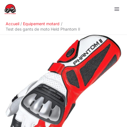
Aller
R
au
e
contenu
c
Accueil
Equipement motard
h
Test des gants de moto Held Phantom II
e
r
c
h
e
r