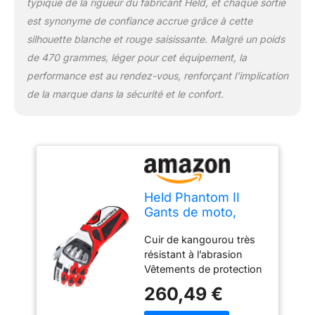
typique de la rigueur du fabricant Held, et chaque sortie
est synonyme de confiance accrue grâce à cette
silhouette blanche et rouge saisissante. Malgré un poids
de 470 grammes, léger pour cet équipement, la
performance est au rendez-vous, renforçant l’implication
de la marque dans la sécurité et le confort.
Held Phantom II
Gants de moto,
weiß/rot, 7,5 (S)
Cuir de kangourou très
résistant à l’abrasion
Vêtements de protection
pour motocyclistes (EN
260,49 €
135942015) Grand teint
et résistant à la