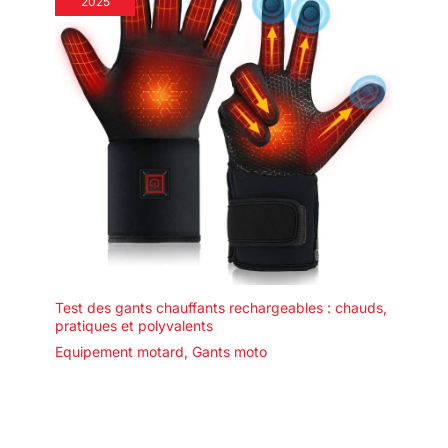
2025
Test des gants chauffants rechargeables : chauds,
pratiques et polyvalents
Equipement motard
,
Gants moto