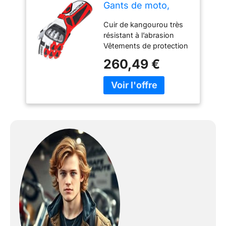
Gants de moto,
weiß/rot, 7,5 (S)
Cuir de kangourou très
résistant à l’abrasion
Vêtements de protection
pour motocyclistes (EN
260,49 €
135942015) Grand teint
et résistant à la
transpiration Non doublé
Paume fortement pré-
courbée, finition sans
plis