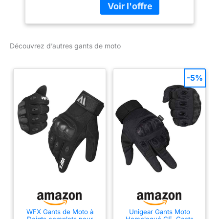
transpiration Non doublé
Paume fortement pré-
courbée, finition sans
plis
Découvrez d’autres gants de moto
-5%
WFX Gants de Moto à
Unigear Gants Moto