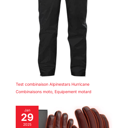
Test combinaison Alpinestars Hurricane
Combinaisons moto
,
Equipement motard
Jan
29
2025