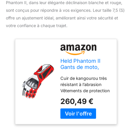
Phantom II, dans leur élégante déclinaison blanche et rouge,
sont conçus pour répondre à vos exigences. Leur taille 7,5 (S)
offre un ajustement idéal, améliorant ainsi votre sécurité et
votre confiance à chaque trajet.
Held Phantom II
Gants de moto,
weiß/rot, 7,5 (S)
Cuir de kangourou très
résistant à l’abrasion
Vêtements de protection
pour motocyclistes (EN
260,49 €
135942015) Grand teint
et résistant à la
transpiration Non doublé
Paume fortement pré-
courbée, finition sans