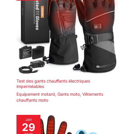
Test des gants chauffants électriques
imperméables
Equipement motard
,
Gants moto
,
Vêtements
chauffants moto
Jan
29